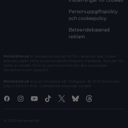
Inställningar för cookies
Personuppgiftspolicy
och cookiepolicy
Beteendebaserad
reklam
Moviezine.se
är Sveriges största sajt för film, serier och spel. Utöver
populära sajten hittar du oss också på Instagram, Facebook, Youtube. För
resten av Norden hittar du samma ämnen på våra syskonsajter
MovieZine.no
och
Episodi.fi
.
Moviezine.se
drivs av MovieZine AB, Olofsgatan 18, 111 36 Stockholm
(org.nr 559200-1142). Chefredaktör
Alexander Kardelo
.
Facebook
Instagram
Youtube
Tiktok
X
Bluesky
Threads
© 2025 Moviezine AB