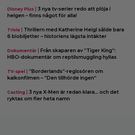
|
3 nya tv-serier redo att plöja i
Disney Plus
helgen – finns något för alla!
|
Thrillern med Katherine Heigl sålde bara
Trivia
6 biobiljetter – historiens lägsta intäkter
|
Från skaparen av ”Tiger King”:
Dokumentär
HBO-dokumentär om reptilsmuggling hyllas
|
”Borderlands”-regissören om
TV-spel
kalkonfilmen – ”Den tillhörde ingen”
|
3 nya X-Men är redan klara… och det
Casting
ryktas om fler heta namn