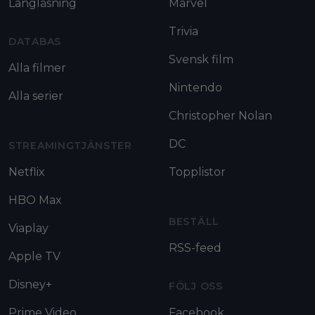
Långläsning
Marvel
Trivia
DATABAS
Svensk film
Alla filmer
Nintendo
Alla serier
Christopher Nolan
DC
STREAMINGTJÄNSTER
Netflix
Topplistor
HBO Max
BESTÄLL
Viaplay
RSS-feed
Apple TV
Disney+
FÖLJ OSS
Prime Video
Facebook