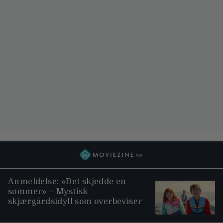
Anmeldelse: «Det skjedde en
sommer» – Mystisk
skjærgårdsidyll som overbeviser