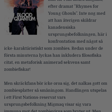
efter dramat ”Rhymes for
Young Ghouls”. Inte nog med
att han återigen skildrar
kanadensiska
ursprungsbefolkningen, här i
konfrontation med något så
icke-karaktäristiskt som zombies. Redan under de
första minuterna lyckas han inkludera filosofiska
citat, en metaforisk animerad sekvens samt
zombiefiskar!
Men skräckfans bör icke oroa sig, det nalkas gott om
zombiesplatter så småningom. Handlingen utspelas
i ett First Nations-reservat vars
ursprungsbefolkning Migmaq visar sig vara
immuna mot det zombievirus som bryter ut. Men