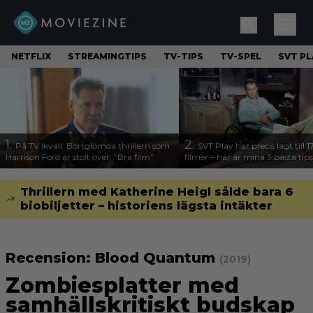
NETFLIX
STREAMINGTIPS
TV-TIPS
TV-SPEL
SVT PL
1.
2.
På TV ikväll: Bortglömda thrillern som
SVT Play har precis lagt till 
Harrison Ford är stolt över: ”Bra film”
filmer – här är mina 3 bästa tips
Thrillern med Katherine Heigl sålde bara 6
biobiljetter – historiens lägsta intäkter
Recension: Blood Quantum
(2019)
Zombiesplatter med
samhällskritiskt budskap