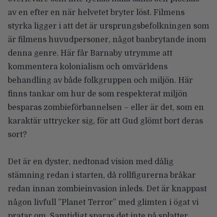
av en efter en när helvetet bryter löst. Filmens
styrka ligger i att det är ursprungsbefolkningen som
är filmens huvudpersoner, något banbrytande inom
denna genre. Här får Barnaby utrymme att
kommentera kolonialism och omvärldens
behandling av både folkgruppen och miljön. Här
finns tankar om hur de som respekterat miljön
besparas zombieförbannelsen – eller är det, som en
karaktär uttrycker sig, för att Gud glömt bort deras
sort?
Det är en dyster, nedtonad vision med dålig
stämning redan i starten, då rollfigurerna bråkar
redan innan zombieinvasion inleds. Det är knappast
någon livfull ”Planet Terror” med glimten i ögat vi
pratar om. Samtidigt sparas det inte på splatter.