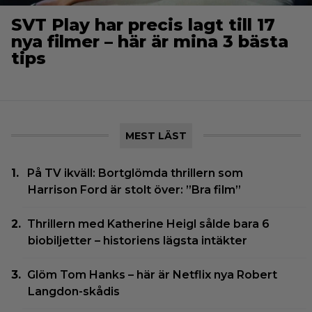
SVT Play har precis lagt till 17
nya filmer – här är mina 3 bästa
tips
MEST LÄST
På TV ikväll: Bortglömda thrillern som
Harrison Ford är stolt över: ”Bra film”
Thrillern med Katherine Heigl sålde bara 6
biobiljetter – historiens lägsta intäkter
Glöm Tom Hanks – här är Netflix nya Robert
Langdon-skådis