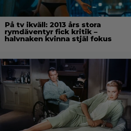
På tv ikväll: 2013 års stora
rymdäventyr fick kritik –
halvnaken kvinna stjäl fokus