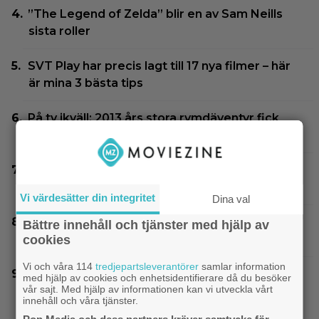
”The Legend of Zelda” blir en av Sam Neills
sista roller
SVT Play har precis lagt till 17 nya filmer – här
är mina 3 bästa tips
På tv ikväll: 2013 års stora rymdäventyr fick
kritik – halvnaken kvinna stjäl fokus
Netflix har lagt ned David Finchers
amerikanska ”Squid Game”-spinoff
Vi värdesätter din integritet
Dina val
Jim Carrey klar för ny långfilm – baserad på
Bättre innehåll och tjänster med hjälp av
älskad animerad serie
cookies
Vi och våra 114
tredjepartsleverantörer
samlar information
3 nya tv-serier redo att plöja i helgen – finns
med hjälp av cookies och enhetsidentifierare då du besöker
vår sajt. Med hjälp av informationen kan vi utveckla vårt
något för alla!
innehåll och våra tjänster.