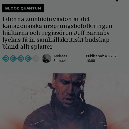
BLOOD QUANTUM
I denna zombieinvasion är det
kanadensiska ursprungsbefolkningen
hjältarna och regissören Jeff Barnaby
lyckas få in samhällskritiskt budskap
bland allt splatter.
Andreas
Publicerad:
4.5.2020
Samuelson
10:00