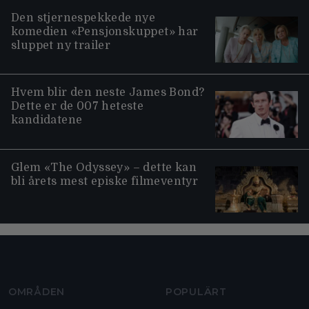
Den stjernespekkede nye
komedien «Pensjonskuppet» har
sluppet ny trailer
Hvem blir den neste James Bond?
Dette er de 007 heteste
kandidatene
Glem «The Odyssey» – dette kan
bli årets mest episke filmeventyr
Moviezine footer navigation
OMRÅDEN
POPULÄRT