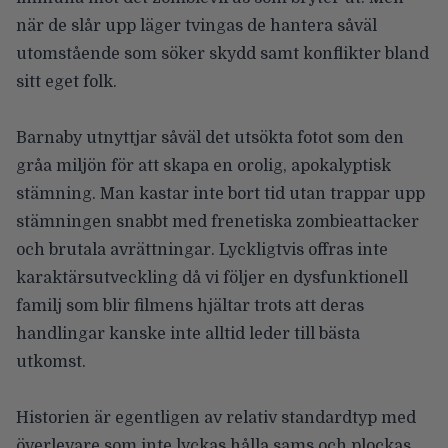
när de slår upp läger tvingas de hantera såväl
utomstående som söker skydd samt konflikter bland
sitt eget folk.
Barnaby utnyttjar såväl det utsökta fotot som den
gråa miljön för att skapa en orolig, apokalyptisk
stämning. Man kastar inte bort tid utan trappar upp
stämningen snabbt med frenetiska zombieattacker
och brutala avrättningar. Lyckligtvis offras inte
karaktärsutveckling då vi följer en dysfunktionell
familj som blir filmens hjältar trots att deras
handlingar kanske inte alltid leder till bästa
utkomst.
Historien är egentligen av relativ standardtyp med
överlevare som inte lyckas hålla sams och plockas