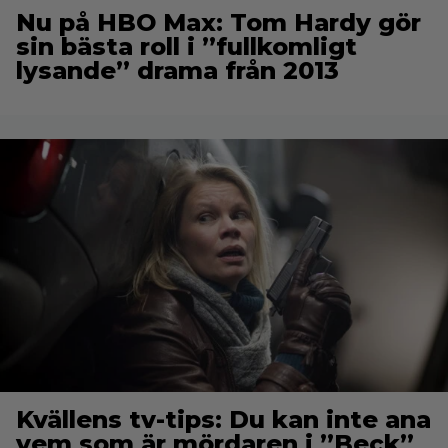
Nu på HBO Max: Tom Hardy gör
sin bästa roll i ”fullkomligt
lysande” drama från 2013
Kvällens tv-tips: Du kan inte ana
vem som är mördaren i ”Beck”