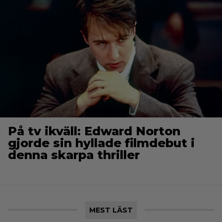
På tv ikväll: Edward Norton
gjorde sin hyllade filmdebut i
denna skarpa thriller
MEST LÄST