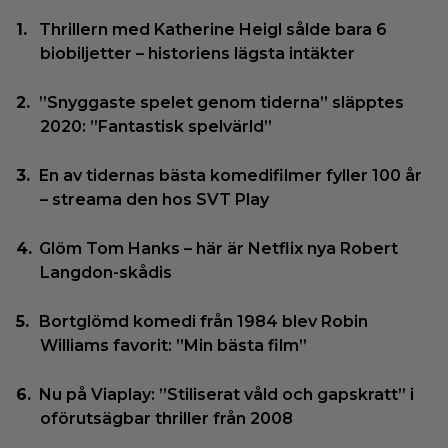
Thrillern med Katherine Heigl sålde bara 6
biobiljetter – historiens lägsta intäkter
”Snyggaste spelet genom tiderna” släpptes
2020: ”Fantastisk spelvärld”
En av tidernas bästa komedifilmer fyller 100 år
– streama den hos SVT Play
Glöm Tom Hanks – här är Netflix nya Robert
Langdon-skådis
Bortglömd komedi från 1984 blev Robin
Williams favorit: ”Min bästa film”
Nu på Viaplay: ”Stiliserat våld och gapskratt” i
oförutsägbar thriller från 2008