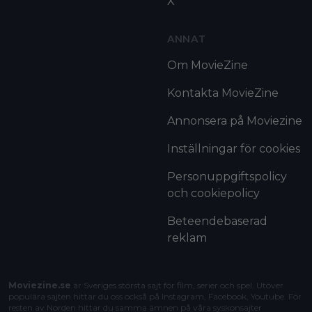
X
ANNAT
Om MovieZine
Kontakta MovieZine
Annonsera på Moviezine
Inställningar för cookies
Personuppgiftspolicy
och cookiepolicy
Beteendebaserad
reklam
Moviezine.se
är Sveriges största sajt för film, serier och spel. Utöver
populära sajten hittar du oss också på Instagram, Facebook, Youtube. För
resten av Norden hittar du samma ämnen på våra syskonsajter