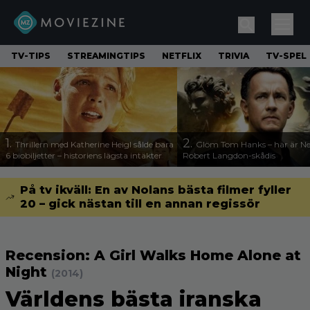
TV-TIPS
STREAMINGTIPS
NETFLIX
TRIVIA
TV-SPEL
1.
2.
Thrillern med Katherine Heigl sålde bara
Glöm Tom Hanks – här är Net
6 biobiljetter – historiens lägsta intäkter
Robert Langdon-skådis
På tv ikväll: En av Nolans bästa filmer fyller
20 – gick nästan till en annan regissör
Recension: A Girl Walks Home Alone at
Night
(2014)
Världens bästa iranska