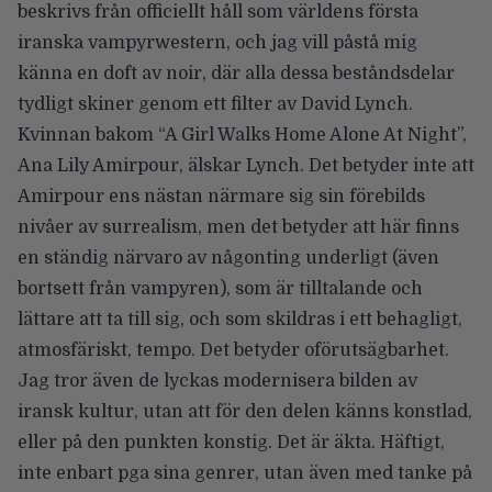
beskrivs från officiellt håll som världens första
iranska vampyrwestern, och jag vill påstå mig
känna en doft av noir, där alla dessa beståndsdelar
tydligt skiner genom ett filter av David Lynch.
Kvinnan bakom “A Girl Walks Home Alone At Night”,
Ana Lily Amirpour, älskar Lynch. Det betyder inte att
Amirpour ens nästan närmare sig sin förebilds
nivåer av surrealism, men det betyder att här finns
en ständig närvaro av någonting underligt (även
bortsett från vampyren), som är tilltalande och
lättare att ta till sig, och som skildras i ett behagligt,
atmosfäriskt, tempo. Det betyder oförutsägbarhet.
Jag tror även de lyckas modernisera bilden av
iransk kultur, utan att för den delen känns konstlad,
eller på den punkten konstig. Det är äkta. Häftigt,
inte enbart pga sina genrer, utan även med tanke på