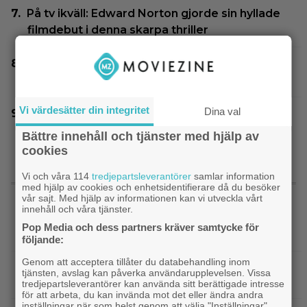
På tv ikväll: Edward Norton gjorde sin hyllade
filmdebut i denna skarpa thriller
På tv ikväll: En av Nolans bästa filmer fyller 20
– gick nästan till en annan regissör
Vi värdesätter din integritet
Dina val
Dwayne Johnson försvarar ”Vaiana” efter
sågningarna: ”Sånt händer”
Bättre innehåll och tjänster med hjälp av
cookies
Vi och våra 114
tredjepartsleverantörer
samlar information
SENASTE NYTT
med hjälp av cookies och enhetsidentifierare då du besöker
vår sajt. Med hjälp av informationen kan vi utveckla vårt
innehåll och våra tjänster.
|
Nu på HBO Max: Tom Hardy gör sin
HBO Max
Pop Media och dess partners kräver samtycke för
bästa roll i ”fullkomligt lysande” drama från 2013
följande:
Genom att acceptera tillåter du databehandling inom
|
Kvällens tv-tips: Du kan inte ana
Streamingtips
tjänsten, avslag kan påverka användarupplevelsen. Vissa
vem som är mördaren i ”Beck” nummer 20
tredjepartsleverantörer kan använda sitt berättigade intresse
för att arbeta, du kan invända mot det eller ändra andra
inställningar när som helst genom att välja "Inställningar"