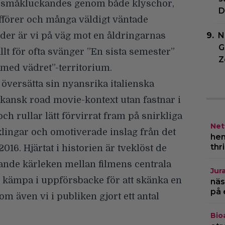
n småkluckandes genom både klyschor,
D
fförer och många väldigt väntade
nder är vi på väg mot en åldringarnas
N
G
llt för ofta svänger ”En sista semester”
Z
r med vädret”-territorium.
t översätta sin nyansrika italienska
ikansk road movie-kontext utan fastnar i
ch rullar lätt förvirrat fram på snirkliga
Netf
lingar och omotiverade inslag från det
hem
thr
16. Hjärtat i historien är tveklöst de
nde kärleken mellan filmens centrala
Jur
 kämpa i uppförsbacke för att skänka en
näs
på 
om även vi i publiken gjort ett antal
Bio