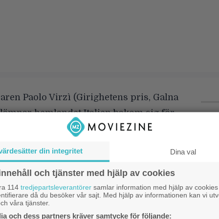
ren Paolo Virzì (Girighetens pris, Galna
 lämnar hemlandet Italien bakom sig för
a ut Helen Mirren och Donald Sutherland
S
f
rikanska vägarna i sin första
värdesätter din integritet
Dina val
pråkiga film baserad på en bok av
S
innehåll och tjänster med hjälp av cookies
adoorian. Stjärnduon spelar här det
l
åra 114
tredjepartsleverantörer
samlar information med hjälp av cookies
 omaka pensionärsparet Ella och John
ntifierare då du besöker vår sajt. Med hjälp av informationen kan vi utv
E
ch våra tjänster.
ett långt liv ihop, men vars
b
a och dess partners kräver samtycke för följande: