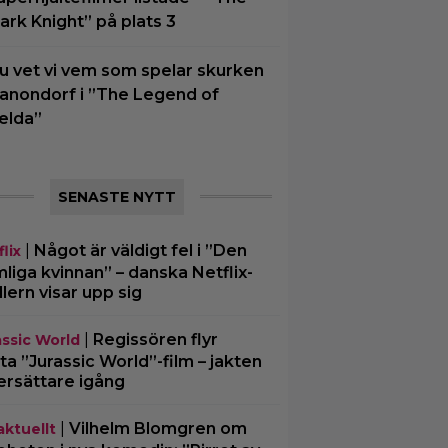
ark Knight” på plats 3
u vet vi vem som spelar skurken
anondorf i ”The Legend of
elda”
SENASTE NYTT
|
Något är väldigt fel i ”Den
lix
liga kvinnan” – danska Netflix-
illern visar upp sig
|
Regissören flyr
assic World
ta ”Jurassic World”-film – jakten
ersättare igång
|
Vilhelm Blomgren om
aktuellt