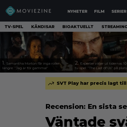
NYHETER
FILM
SERIER
TV-SPEL
KÄNDISAR
BIOAKTUELLT
STREAMING
1.
2.
Samantha Morton får inga roller
Experter väljer ut tidernas 1
längre: ”Jag är för gammal”
tv-spel: ”The Last of Us” på plats
SVT Play har precis lagt til
Recension: En sista 
Väntade sv