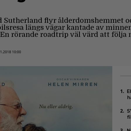
 Sutherland flyr ålderdomshemmet och
bilsresa längs vägar kantade av minnen
et. En rörande roadtrip väl värd att följa
.1.2018 10:00
E
h
S
f
N