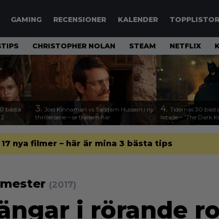
GAMING
RECENSIONER
KALENDER
TOPPLISTO
TIPS
CHRISTOPHER NOLAN
STEAM
NETFLIX
3.
4.
00 bästa
Joel Kinnaman vs Saddam Hussein i ny
Tidernas 30 bästa
 2
thrillerserie – se trailern här
listade – ”The Dark K
l 17 nya filmer – här är mina 3 bästa tips
semester
(2017)
ängar i rörande 