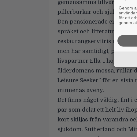
gemensamma tillvaro på åld
Genom att
pillerburkar och sjukhusbes
användaru
för att a
Den pensionerade engelskalä
genom att
språket och litteraturen, oc
restaurangservitris med lå
men har samtidigt, på grund 
livspartner Ella. I hopp om a
ålderdomens mossa, rullar d
Leisure Seeker” för en sista
minnenas aveny.
Det finns något väldigt fint 
par som delat ett helt liv ih
kort skiljas från varandra och
sjukdom. Sutherland och Mir