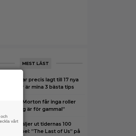
MEST LÄST
VT Play har precis lagt till 17 nya
ilmer – här är mina 3 bästa tips
amantha Morton får inga roller
ängre: ”Jag är för gammal”
 och
eckla vårt
xperter väljer ut tidernas 100
ästa tv-spel: ”The Last of Us” på