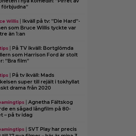
oheten i nya komedin: ”Pirret av
 förbjudna”
|
Ikväll på tv: ”Die Hard”-
ce Willis
men som Bruce Willis tyckte var
tre än 1:an
|
På TV ikväll: Bortglömda
tips
illern som Harrison Ford är stolt
r: ”Bra film”
|
På tv ikväll: Mads
tips
kelsen super till rejält i tokhyllat
skt drama från 2020
|
Agnetha Fältskog
eamingtips
rde en sågad långfilm på 80-
et – på tv idag
|
SVT Play har precis
eamingtips
 till 17 nya filmer – här är mina 3