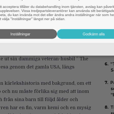
erns höst nu präglas mer av
p
 acceptera tillåter du databehandling inom tjänsten, avslag kan påver
ök än av spontana roadtrips.
pplevelsen. Vissa tredjepartsleverantörer kan använda sitt berättigade
E
rbeta, du kan invända mot det eller ändra andra inställningar när som he
raren John har en omättlig passion för
 välja "Inställningar" längst ner på sidan.
h
h underhåller varje ung
O
Inställningar
Godkänn alla
nga rader James Joyce och Hemingway,
J
av sin Alzheimer svårt att minnas sin
H
tt för bara en kort stund få skaka av sig
t
e ut sin dammiga veteran-husbil ” The
”
 resa genom det gamla USA, längs
S
P
i en kärlekshistoria med bakgrund, om ett
s
op och nu måste förlika sig med att inom
”
 från sina barn till följd ålder och
T
ren har en fin, varm kemi och en mysig
s