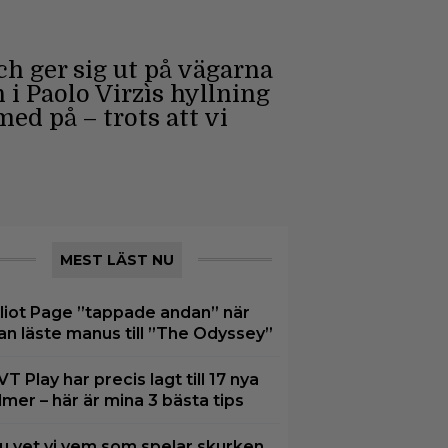
 ger sig ut på vägarna
 i Paolo Virzìs hyllning
 med på – trots att vi
MEST LÄST NU
lliot Page ”tappade andan” när
an läste manus till ”The Odyssey”
VT Play har precis lagt till 17 nya
ilmer – här är mina 3 bästa tips
u vet vi vem som spelar skurken