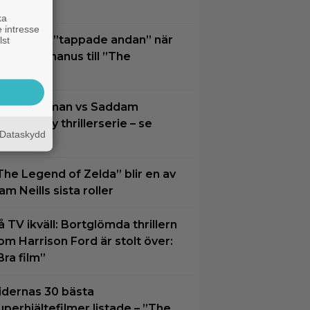
lats 2
ka
 intresse
lliot Page ”tappade andan” när
lst
an läste manus till ”The
dyssey”
oel Kinnaman vs Saddam
ussein i ny thrillerserie – se
Dataskydd
railern här
The Legend of Zelda” blir en av
am Neills sista roller
å TV ikväll: Bortglömda thrillern
om Harrison Ford är stolt över:
Bra film”
idernas 30 bästa
uperhjältefilmer listade – ”The