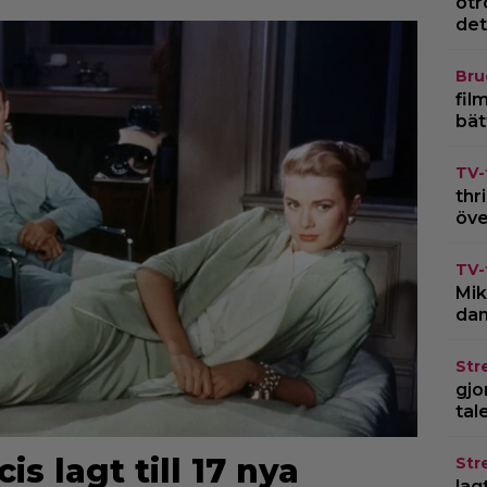
otr
det
Bru
fil
bät
TV-
thr
öve
TV-
Mik
dan
Str
gjo
tal
is lagt till 17 nya
Str
lagt