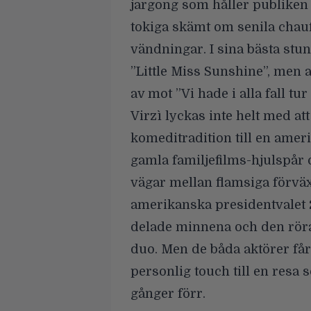
jargong som håller publike
tokiga skämt om senila chau
vändningar. I sina bästa stu
”Little Miss Sunshine”, men a
av mot ”Vi hade i alla fall tu
Virzì lyckas inte helt med at
komeditradition till en amer
gamla familjefilms-hjulspår o
vägar mellan flamsiga förväx
amerikanska presidentvalet 20
delade minnena och den röra
duo. Men de båda aktörer får
personlig touch till en resa s
gånger förr.