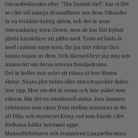
Oscarsbelönades efter ”The Danish Girl”, har vi fått
se i lite väl många dramafilmer sen dess. Vikander
är en tveklöst duktig aktris, och det är utan
överraskning även Green, men de har fått hyfsat
platta karaktärer att jobba med. Trots att båda är
med i nästan varje scen, får jag inte riktigt lära
känna någon av dem. Och därmed bryr jag mig inte
nämnvärt om deras interna familjedrama.
Det är heller inte svårt att räkna ut hur filmen
slutar. Några plot twists eller stora tragedier dyker
inte upp. Men om det är resan och inte målet som
räknas, blir det en emotionell sådan. Den ömsinta
relationen som växer fram mellan systrarna är fin
att följa, och mysteriet kring vad som hände i det
förflutna håller intresset uppe.
Manusförfattaren och regissören Langseths stora