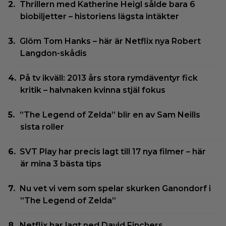
Thrillern med Katherine Heigl sålde bara 6
biobiljetter – historiens lägsta intäkter
Glöm Tom Hanks – här är Netflix nya Robert
Langdon-skådis
På tv ikväll: 2013 års stora rymdäventyr fick
kritik – halvnaken kvinna stjäl fokus
”The Legend of Zelda” blir en av Sam Neills
sista roller
SVT Play har precis lagt till 17 nya filmer – här
är mina 3 bästa tips
Nu vet vi vem som spelar skurken Ganondorf i
”The Legend of Zelda”
Netflix har lagt ned David Finchers