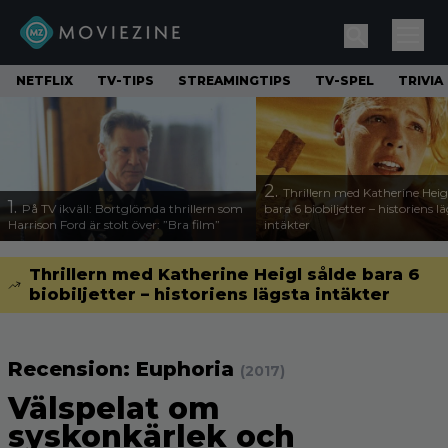
NETFLIX
TV-TIPS
STREAMINGTIPS
TV-SPEL
TRIVIA
2.
Thrillern med Katherine Heigl
1.
På TV ikväll: Bortglömda thrillern som
bara 6 biobiljetter – historiens l
Harrison Ford är stolt över: ”Bra film”
intäkter
Thrillern med Katherine Heigl sålde bara 6
biobiljetter – historiens lägsta intäkter
Recension: Euphoria
(2017)
Välspelat om
syskonkärlek och