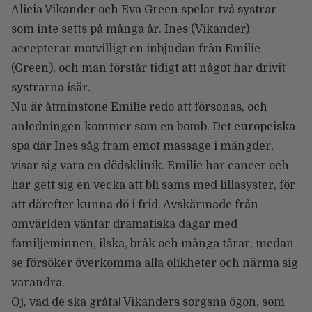
Alicia Vikander och Eva Green spelar två systrar
som inte setts på många år. Ines (Vikander)
accepterar motvilligt en inbjudan från Emilie
(Green), och man förstår tidigt att något har drivit
systrarna isär.
Nu är åtminstone Emilie redo att försonas, och
anledningen kommer som en bomb. Det europeiska
spa där Ines såg fram emot massage i mängder,
visar sig vara en dödsklinik. Emilie har cancer och
har gett sig en vecka att bli sams med lillasyster, för
att därefter kunna dö i frid. Avskärmade från
omvärlden väntar dramatiska dagar med
familjeminnen, ilska, bråk och många tårar, medan
se försöker överkomma alla olikheter och närma sig
varandra.
Oj, vad de ska gråta! Vikanders sorgsna ögon, som