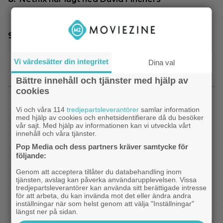
amerikanska ”Squid Game”-spinoff
Jim Carrey klar för ny långfilm – baserad på
älskad animerad serie
Vi värdesätter din integritet
Dina val
Bättre innehåll och tjänster med hjälp av
SENASTE NYTT
cookies
Vi och våra 114
tredjepartsleverantörer
samlar information
|
Två nya skådisar redo att skapa
HBO Max
med hjälp av cookies och enhetsidentifierare då du besöker
drama i ”Heated Rivalry” säsong 2
vår sajt. Med hjälp av informationen kan vi utveckla vårt
innehåll och våra tjänster.
Pop Media och dess partners kräver samtycke för
|
Netflix har stängt in en snubbe i en
Netflix
följande:
reklamskylt – PR-tricket som får LA att titta upp
Genom att acceptera tillåter du databehandling inom
tjänsten, avslag kan påverka användarupplevelsen. Vissa
|
Hör Sveriges märkligaste skratt i
Dokumentär
tredjepartsleverantörer kan använda sitt berättigade intresse
trailern till ”Bäst i världen”
för att arbeta, du kan invända mot det eller ändra andra
inställningar när som helst genom att välja "Inställningar"
längst ner på sidan.
|
Ny milstolpe för ”The Odyssey” –
Bioaktuellt