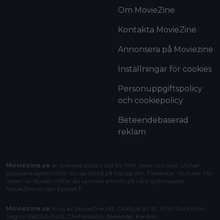
Om MovieZine
Kontakta MovieZine
Annonsera på Moviezine
Inställningar för cookies
Personuppgiftspolicy
och cookiepolicy
Beteendebaserad
reklam
Moviezine.se
är Sveriges största sajt för film, serier och spel. Utöver
populära sajten hittar du oss också på Instagram, Facebook, Youtube. För
resten av Norden hittar du samma ämnen på våra syskonsajter
MovieZine.no
och
Episodi.fi
.
Moviezine.se
drivs av MovieZine AB, Olofsgatan 18, 111 36 Stockholm
(org.nr 559200-1142). Chefredaktör
Alexander Kardelo
.