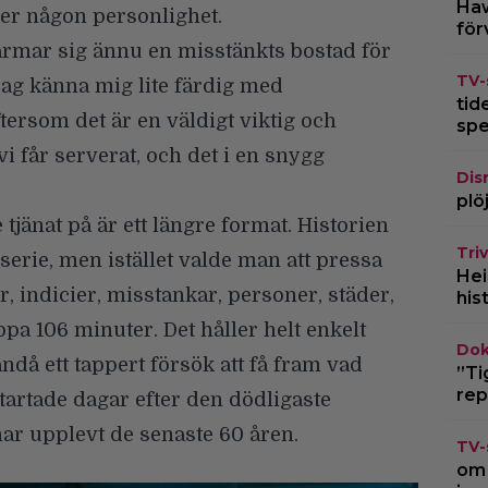
Haw
ler någon personlighet.
för
ärmar sig ännu en misstänkts bostad för
TV-
ag känna mig lite färdig med
tid
ftersom det är en väldigt viktig och
spe
vi får serverat, och det i en snygg
Dis
plö
tjänat på är ett längre format. Historien
Triv
-serie, men istället valde man att pressa
Hei
indicier, misstankar, personer, städer,
his
a 106 minuter. Det håller helt enkelt
Dok
ändå ett tappert försök att få fram vad
”Ti
rep
rtade dagar efter den dödligaste
har upplevt de senaste 60 åren.
TV-
om 