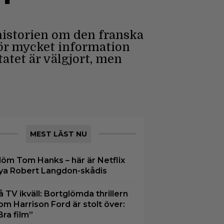
historien om den franska
tför mycket information
tatet är välgjort, men
MEST LÄST NU
löm Tom Hanks – här är Netflix
ya Robert Langdon-skådis
å TV ikväll: Bortglömda thrillern
om Harrison Ford är stolt över:
Bra film”