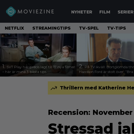
NYHETER
FILM
SERIER
NETFLIX
STREAMINGTIPS
TV-SPEL
TV-TIPS
1.
2.
SVT Play har precis lagt till 17 nya filmer
På TV ikväll: Bortglömda thr
– här är mina 3 bästa tips
Harrison Ford är stolt över: ”Bra
Thrillern med Katherine Hei
Recension: Novembe
Stressad ja