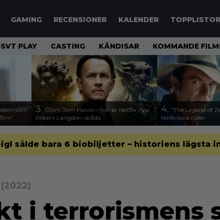
GAMING
RECENSIONER
KALENDER
TOPPLISTO
SVT PLAY
CASTING
KÄNDISAR
KOMMANDE FILM
3.
4.
illern som
Glöm Tom Hanks – här är Netflix nya
”The Legend of Ze
 film”
Robert Langdon-skådis
Neills sista roller
gl sålde bara 6 biobiljetter – historiens lägsta i
r
(2022)
kt i terrorismens 