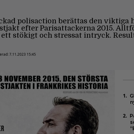
ckad polisaction berättas den viktiga 
stjakt efter Parisattackerna 2015. All
r ett stökigt och stressat intryck. Resul
cerad:
7.11.2023 15:45
G
n
P
s
”