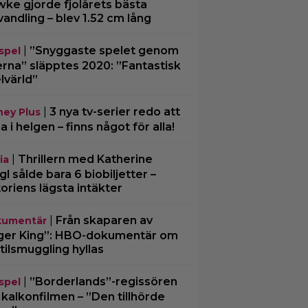
ke gjorde fjolårets bästa
vandling – blev 1.52 cm lång
|
”Snyggaste spelet genom
spel
erna” släpptes 2020: ”Fantastisk
lvärld”
|
3 nya tv-serier redo att
ney Plus
ja i helgen – finns något för alla!
|
Thrillern med Katherine
ia
gl sålde bara 6 biobiljetter –
toriens lägsta intäkter
|
Från skaparen av
umentär
ger King”: HBO-dokumentär om
tilsmuggling hyllas
|
”Borderlands”-regissören
spel
kalkonfilmen – ”Den tillhörde