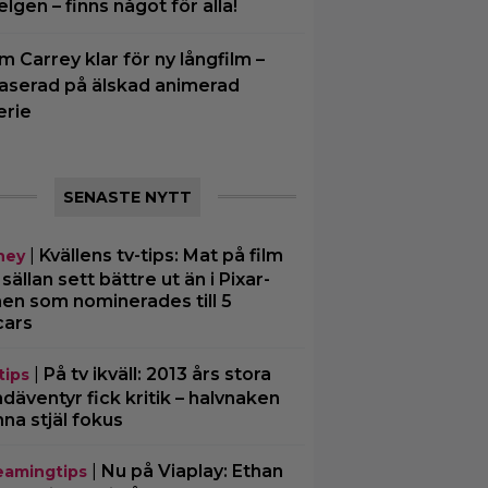
elgen – finns något för alla!
im Carrey klar för ny långfilm –
aserad på älskad animerad
erie
SENASTE NYTT
|
Kvällens tv-tips: Mat på film
ney
 sällan sett bättre ut än i Pixar-
men som nominerades till 5
cars
|
På tv ikväll: 2013 års stora
tips
däventyr fick kritik – halvnaken
nna stjäl fokus
|
Nu på Viaplay: Ethan
eamingtips