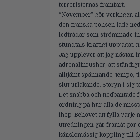
terroristernas framfart.
“November” gör verkligen all
den franska polisen lade ned 
ledtrådar som strömmade in 
stundtals kraftigt uppjagat,
Jag upplever att jag nästan
adrenalinrusher; att ständig
alltjämt spännande, tempo, ti
slut urlakande. Storyn i sig 
Det snabba och nedbantade for
ordning på hur alla de misst
ihop. Behovet att fylla varj
utredningen går framåt gör d
känslomässig koppling till d