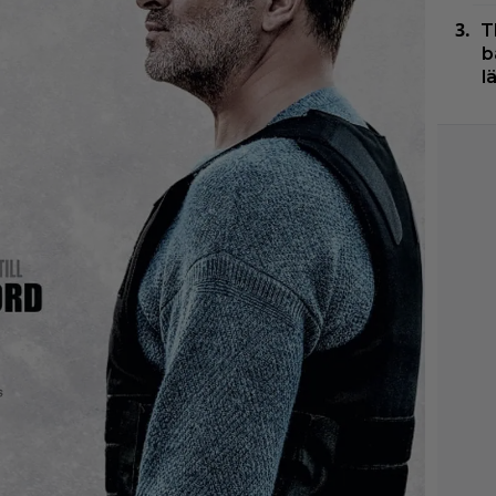
T
b
l