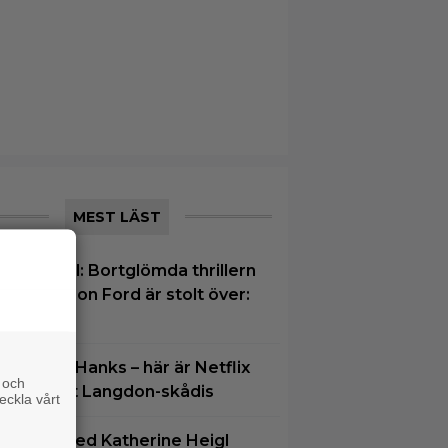
MEST LÄST
å TV ikväll: Bortglömda thrillern
om Harrison Ford är stolt över:
Bra film”
löm Tom Hanks – här är Netflix
 och
ya Robert Langdon-skådis
eckla vårt
hrillern med Katherine Heigl