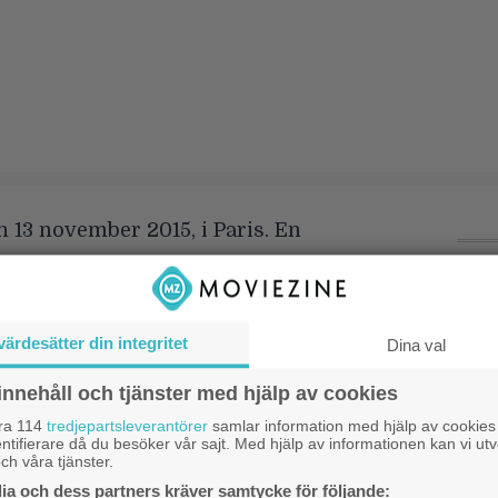
n 13 november 2015, i Paris. En
match mellan Frankrike och Tyskland
h Frankrike ser ut att vinna. Landets
P
s
e lever sina liv som vanligt, just nu
värdesätter din integritet
Dina val
”
ade av den stundande segern. Även
innehåll och tjänster med hjälp av cookies
oliser befinner sig i en bekväm lunk,
G
åra 114
tredjepartsleverantörer
samlar information med hjälp av cookies
n
 ett flertal terroristaktioner hastigt börjar
ntifierare då du besöker vår sajt. Med hjälp av informationen kan vi utv
ch våra tjänster.
as in. Självmordsbombare och ett flertal
T
a och dess partners kräver samtycke för följande: