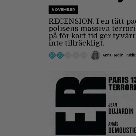
NOVEMBER
RECENSION. I en tätt pa
polisens massiva terrori
på för kort tid ger tyvär
inte tillräckligt.
Anna Hedlin
Publi