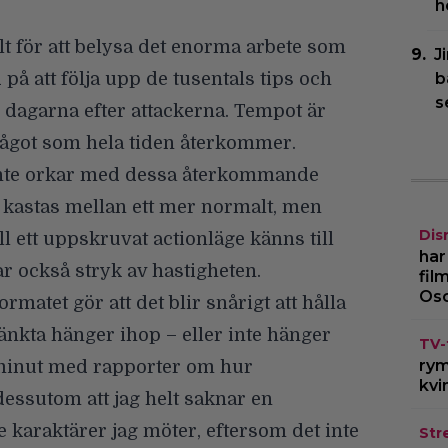
h
t för att belysa det enorma arbete som
J
på att följa upp de tusentals tips och
b
s
dagarna efter attackerna. Tempot är
 något som hela tiden återkommer.
 inte orkar med dessa återkommande
t kastas mellan ett mer normalt, men
Dis
ll ett uppskruvat actionläge känns till
har
tar också stryk av hastigheten.
fil
Os
matet gör att det blir snårigt att hålla
änkta hänger ihop – eller inte hänger
TV-
rym
e minut med rapporter om hur
kvi
essutom att jag helt saknar en
e karaktärer jag möter, eftersom det inte
Str