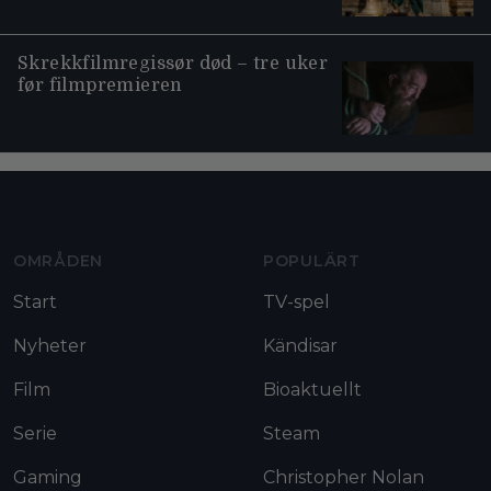
Skrekkfilmregissør død – tre uker
før filmpremieren
Moviezine footer navigation
OMRÅDEN
POPULÄRT
Start
TV-spel
Nyheter
Kändisar
Film
Bioaktuellt
Serie
Steam
Gaming
Christopher Nolan