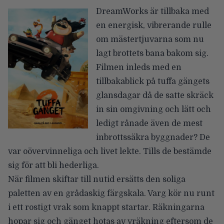
DreamWorks är tillbaka med
en energisk, vibrerande rulle
om mästertjuvarna som nu
lagt brottets bana bakom sig.
Filmen inleds med en
tillbakablick på
tuffa gängets
glansdagar då de satte skräck
in sin omgivning och lätt och
ledigt rånade även de mest
inbrottssäkra byggnader? De
var oövervinneliga och livet lekte. Tills de bestämde
sig för att bli hederliga.
När filmen skiftar till nutid ersätts den soliga
paletten av en grådaskig färgskala. Varg kör nu runt
i ett rostigt vrak som knappt startar. Räkningarna
hopar sig och gänget hotas av vräkning eftersom de