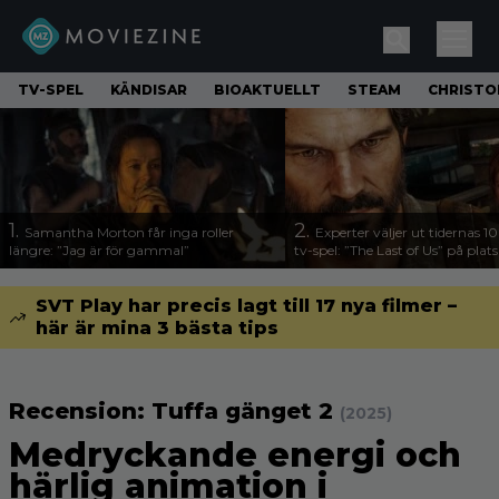
TV-SPEL
KÄNDISAR
BIOAKTUELLT
STEAM
CHRISTO
1.
2.
Samantha Morton får inga roller
Experter väljer ut tidernas 1
längre: ”Jag är för gammal”
tv-spel: ”The Last of Us” på plats
SVT Play har precis lagt till 17 nya filmer –
här är mina 3 bästa tips
Recension: Tuffa gänget 2
(2025)
Medryckande energi och
härlig animation i