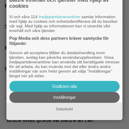
cookies
Joel Kinnaman vs Saddam Hussein i ny
thrillerserie – se trailern här
Vi och våra 114
tredjepartsleverantörer
samlar information
med hjälp av cookies och enhetsidentifierare då du besöker
vår sajt. Med hjälp av informationen kan vi utveckla vårt
James Gunn fyller 60 år – enda filmen han
innehåll och våra tjänster.
ångrar är pinsam kalkon från 2013
Pop Media och dess partners kräver samtycke för
följande:
Tidernas 30 bästa superhjältefilmer listade –
Genom att acceptera tillåter du databehandling inom
”The Dark Knight” på plats 3
tjänsten, avslag kan påverka användarupplevelsen. Vissa
tredjepartsleverantörer kan använda sitt berättigade intresse
för att arbeta, du kan invända mot det eller ändra andra
Nu vet vi vem som spelar skurken Ganondorf i
inställningar när som helst genom att välja "Inställningar"
”The Legend of Zelda”
längst ner på sidan.
Godkänn alla
Inställningar
SENASTE NYTT
Dataskydd
|
Ikväll på tv: ”Die Hard”-filmen som
Bruce Willis
Bruce Willis tyckte var bättre än 1:an