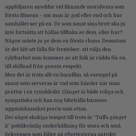
uppföljaren snuddar vid liknande moraltema som
första filmens – om man är god eller ond och hur
samhället ser på en. De som sonat sina brott ska ju
inte fortsätta att hållas tillbaka av dem, eller hur?
Någon måste ju ge dem en första chans. Dessutom
är det lätt att falla för frestelser, att välja den
ryktbarhet som kommer av att folk är rädda för en,
till skillnad från genuin respekt.
Men det är trots allt en barnfilm, så exempel på
annat som serveras är vad som händer när man
pruttar i en rymddräkt. Gänget är både roliga och
sympatiska och kan nog bibehålla barnens
uppmärksamhet precis som ettan.
Det något skakiga tempot till trots är “Tuffa gänget
2” publikvänlig underhållning för stora och små.
Sekvensen som följer på eftertexterna antyder