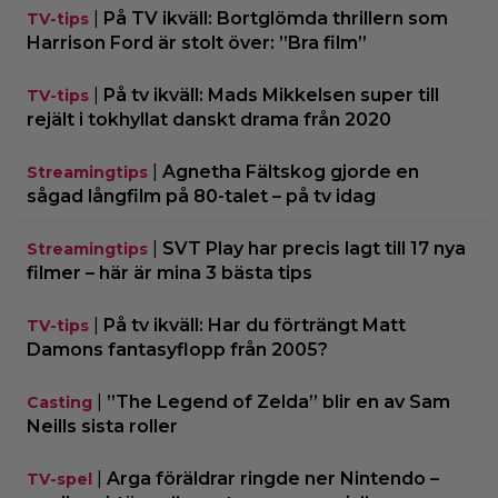
|
På TV ikväll: Bortglömda thrillern som
TV-tips
Harrison Ford är stolt över: ”Bra film”
|
På tv ikväll: Mads Mikkelsen super till
TV-tips
rejält i tokhyllat danskt drama från 2020
|
Agnetha Fältskog gjorde en
Streamingtips
sågad långfilm på 80-talet – på tv idag
|
SVT Play har precis lagt till 17 nya
Streamingtips
filmer – här är mina 3 bästa tips
|
På tv ikväll: Har du förträngt Matt
TV-tips
Damons fantasyflopp från 2005?
|
”The Legend of Zelda” blir en av Sam
Casting
Neills sista roller
|
Arga föräldrar ringde ner Nintendo –
TV-spel