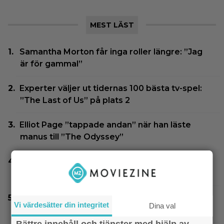
MEST LÄST
Samantha Morton får inga roller längre: ”Jag
är för gammal”
Experter väljer ut tidernas 100 bästa tv-spel:
”The Last of Us” på plats 2
Elliot Page ”tappade andan” när han läste
manus till ”The Odyssey”
SVT Play har precis lagt till 17 nya filmer – här
är mina 3 bästa tips
”The Legend of Zelda” blir en av Sam Neills
Vi värdesätter din integritet
Dina val
sista roller
Bättre innehåll och tjänster med hjälp av