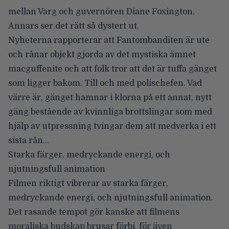
mellan Varg och guvernören Diane Foxington.
Annars ser det rätt så dystert ut.
Nyheterna rapporterar att Fantombanditen är ute
och rånar objekt gjorda av det mystiska ämnet
macguffenite och att folk tror att det är tuffa gänget
som ligger bakom. Till och med polischefen. Vad
värre är, gänget hamnar i klorna på ett annat, nytt
gäng bestående av kvinnliga brottslingar som med
hjälp av utpressning tvingar dem att medverka i ett
sista rån…
Starka färger, medryckande energi, och
njutningsfull animation
Filmen riktigt vibrerar av starka färger,
medryckande energi, och njutningsfull animation.
Det rasande tempot gör kanske att filmens
moraliska budskap brusar förbi, för även