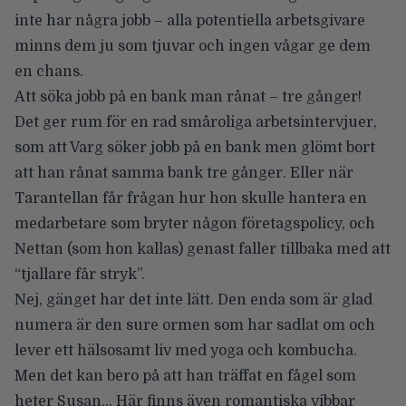
inte har några jobb – alla potentiella arbetsgivare
minns dem ju som tjuvar och ingen vågar ge dem
en chans.
Att söka jobb på en bank man rånat – tre gånger!
Det ger rum för en rad småroliga arbetsintervjuer,
som att Varg söker jobb på en bank men glömt bort
att han rånat samma bank tre gånger. Eller när
Tarantellan får frågan hur hon skulle hantera en
medarbetare som bryter någon företagspolicy, och
Nettan (som hon kallas) genast faller tillbaka med att
“tjallare får stryk”.
Nej, gänget har det inte lätt. Den enda som är glad
numera är den sure ormen som har sadlat om och
lever ett hälsosamt liv med yoga och kombucha.
Men det kan bero på att han träffat en fågel som
heter Susan… Här finns även romantiska vibbar