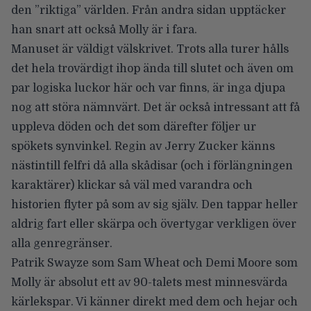
den ”riktiga” världen. Från andra sidan upptäcker
han snart att också Molly är i fara.
Manuset är väldigt välskrivet. Trots alla turer hålls
det hela trovärdigt ihop ända till slutet och även om
par logiska luckor här och var finns, är inga djupa
nog att störa nämnvärt. Det är också intressant att få
uppleva döden och det som därefter följer ur
spökets synvinkel. Regin av Jerry Zucker känns
nästintill felfri då alla skådisar (och i förlängningen
karaktärer) klickar så väl med varandra och
historien flyter på som av sig själv. Den tappar heller
aldrig fart eller skärpa och övertygar verkligen över
alla genregränser.
Patrik Swayze som Sam Wheat och Demi Moore som
Molly är absolut ett av 90-talets mest minnesvärda
kärlekspar. Vi känner direkt med dem och hejar och