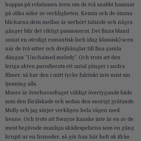
hoppas på relationen även om de två snabbt hamnar
på olika sidor av verkligheten. Kemin och de ömma
blickarna dem mellan är oerhört talande och några
gånger blir det riktigt passionerat. Det finns bland
annat en otroligt romantisk (och idag klassisk) scen
när de två sitter och drejhånglar till fina gamla
dängan ”Unchained melody”. Och trots att den
leriga akten parodierats ett antal gånger i andra
filmer, så har den i mitt tycke faktiskt inte mist sin
tjusning alls.
Moore är överhuvudtaget väldigt övertygande både
som den förälskade och sedan den snorigt gråtande
Molly och jag sörjer verkligen hela vägen med
henne. Och trots att Swayze kanske inte är en av de
mest begåvade manliga skådespelarna som en gång
krupit ur en livmoder, så gör han här helt ok ifrån