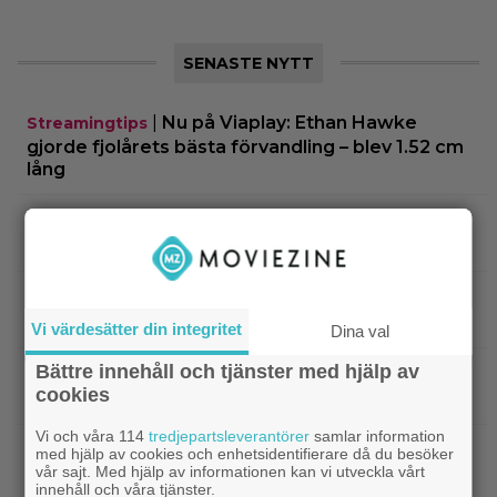
SENASTE NYTT
|
Nu på Viaplay: Ethan Hawke
Streamingtips
gjorde fjolårets bästa förvandling – blev 1.52 cm
lång
|
”Snyggaste spelet genom tiderna”
TV-spel
släpptes 2020: ”Fantastisk spelvärld”
|
3 nya tv-serier redo att plöja i
Disney Plus
helgen – finns något för alla!
Vi värdesätter din integritet
Dina val
Bättre innehåll och tjänster med hjälp av
|
Thrillern med Katherine Heigl sålde bara
Trivia
cookies
6 biobiljetter – historiens lägsta intäkter
Vi och våra 114
tredjepartsleverantörer
samlar information
|
Från skaparen av ”Tiger King”:
Dokumentär
med hjälp av cookies och enhetsidentifierare då du besöker
vår sajt. Med hjälp av informationen kan vi utveckla vårt
HBO-dokumentär om reptilsmuggling hyllas
innehåll och våra tjänster.