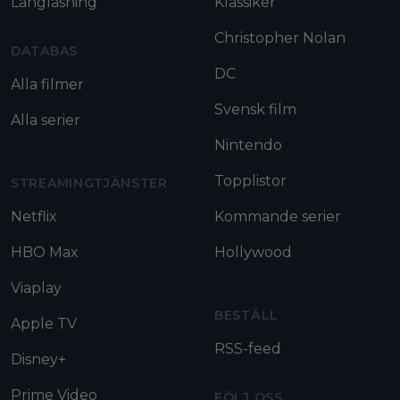
Långläsning
Klassiker
Christopher Nolan
DATABAS
DC
Alla filmer
Svensk film
Alla serier
Nintendo
Topplistor
STREAMINGTJÄNSTER
Netflix
Kommande serier
HBO Max
Hollywood
Viaplay
BESTÄLL
Apple TV
RSS-feed
Disney+
Prime Video
FÖLJ OSS