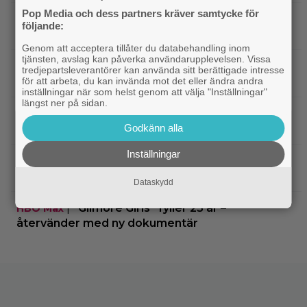
Pop Media och dess partners kräver samtycke för
|
”Borderlands”-regissören om
TV-spel
följande:
kalkonfilmen – ”Den tillhörde ingen”
Genom att acceptera tillåter du databehandling inom
tjänsten, avslag kan påverka användarupplevelsen. Vissa
|
3 nya X-Men är redan klara… och det
Casting
tredjepartsleverantörer kan använda sitt berättigade intresse
ryktas om fler heta namn
för att arbeta, du kan invända mot det eller ändra andra
inställningar när som helst genom att välja "Inställningar"
längst ner på sidan.
|
Morgan Freeman medger: Gör dåliga
Hollywood
Godkänn alla
filmer – om lönen är hög nog
Inställningar
|
Glöm Tom Hanks – här är Netflix nya
Netflix
Robert Langdon-skådis
Dataskydd
|
”Gilmore Girls” fyller 25 år –
HBO Max
återvänder med ny dokumentär