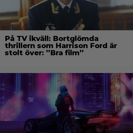
På TV ikväll: Bortglömda
thrillern som Harrison Ford är
stolt över: ”Bra film”