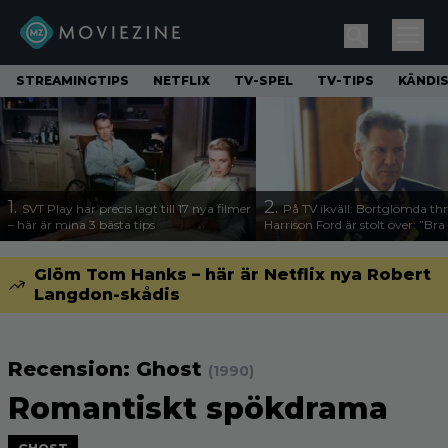
STREAMINGTIPS
NETFLIX
TV-SPEL
TV-TIPS
KÄNDI
1.
2.
SVT Play har precis lagt till 17 nya filmer
På TV ikväll: Bortglömda thr
– här är mina 3 bästa tips
Harrison Ford är stolt över: ”Bra
Glöm Tom Hanks – här är Netflix nya Robert
Langdon-skådis
Recension: Ghost
(1990)
Romantiskt spökdrama