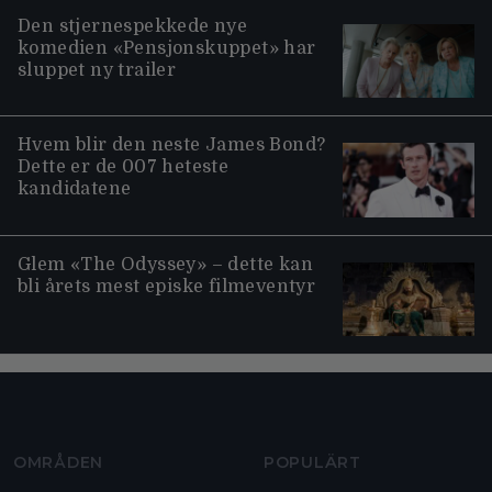
Den stjernespekkede nye
komedien «Pensjonskuppet» har
sluppet ny trailer
Hvem blir den neste James Bond?
Dette er de 007 heteste
kandidatene
Glem «The Odyssey» – dette kan
bli årets mest episke filmeventyr
Moviezine footer navigation
OMRÅDEN
POPULÄRT