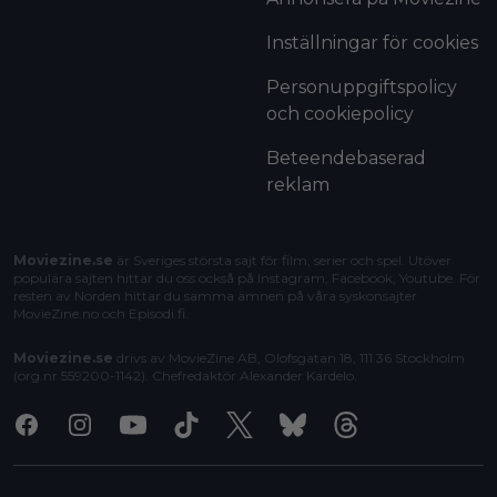
Inställningar för cookies
Personuppgiftspolicy
och cookiepolicy
Beteendebaserad
reklam
Moviezine.se
är Sveriges största sajt för film, serier och spel. Utöver
populära sajten hittar du oss också på Instagram, Facebook, Youtube. För
resten av Norden hittar du samma ämnen på våra syskonsajter
MovieZine.no
och
Episodi.fi
.
Moviezine.se
drivs av MovieZine AB, Olofsgatan 18, 111 36 Stockholm
(org.nr 559200-1142). Chefredaktör
Alexander Kardelo
.
Facebook
Instagram
Youtube
Tiktok
X
Bluesky
Threads