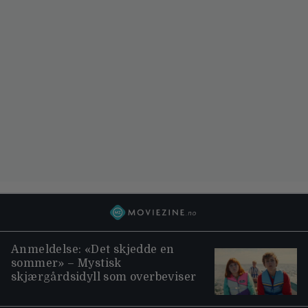
Anmeldelse: «Det skjedde en
sommer» – Mystisk
skjærgårdsidyll som overbeviser