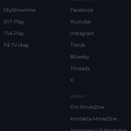
SkyShowtime
Facebook
SVT Play
Youtube
TV4 Play
Instagram
På TV idag
Tiktok
Bluesky
Threads
X
ANNAT
Om MovieZine
Kontakta MovieZine
Annonsera på Moviezine