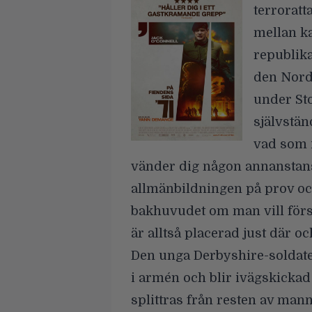
terroratt
mellan ka
republik
den Nord
under Sto
självstän
vad som 
vänder dig någon annanstans)
allmänbildningen på prov och
bakhuvudet om man vill först
är alltså placerad just där oc
Den unga Derbyshire-soldate
i armén och blir ivägskickad 
splittras från resten av mann