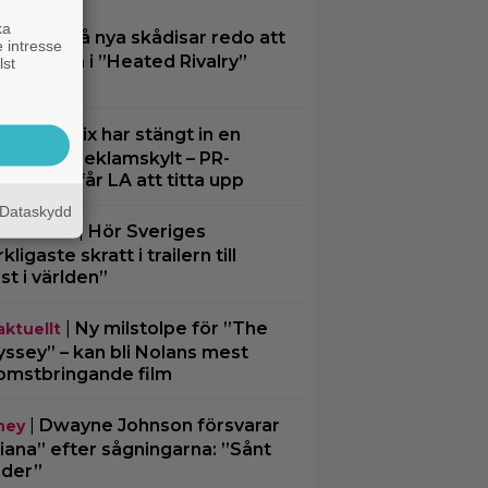
ka
|
Två nya skådisar redo att
O Max
 intresse
pa drama i ”Heated Rivalry”
lst
ong 2
|
Netflix har stängt in en
lix
bbe i en reklamskylt – PR-
cket som får LA att titta upp
Dataskydd
|
Hör Sveriges
umentär
ligaste skratt i trailern till
st i världen”
|
Ny milstolpe för ”The
aktuellt
ssey” – kan bli Nolans mest
omstbringande film
|
Dwayne Johnson försvarar
ney
iana” efter sågningarna: ”Sånt
der”