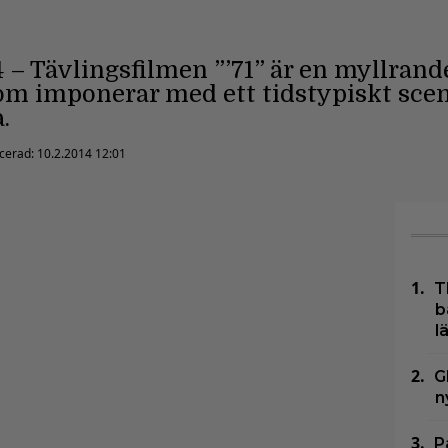
4 – Tävlingsfilmen ”’71” är en myllrand
m imponerar med ett tidstypiskt sce
.
icerad:
10.2.2014 12:01
T
b
l
G
n
P