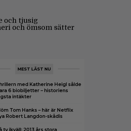
e och tjusig
neri och ömsom sätter
MEST LÄST NU
hrillern med Katherine Heigl sålde
ara 6 biobiljetter – historiens
ägsta intäkter
löm Tom Hanks – här är Netflix
ya Robert Langdon-skådis
å tv ikväll: 2013 års stora