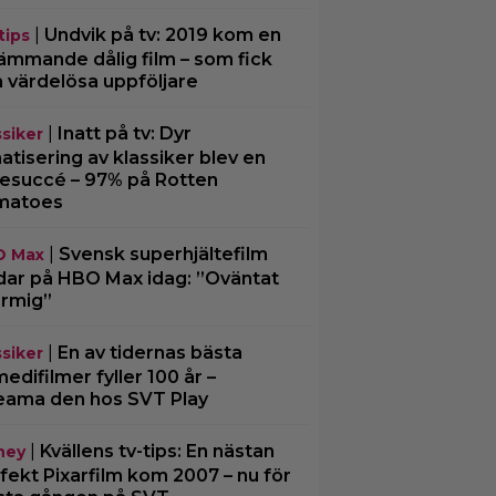
|
Undvik på tv: 2019 kom en
tips
ämmande dålig film – som fick
a värdelösa uppföljare
|
Inatt på tv: Dyr
ssiker
matisering av klassiker blev en
tesuccé – 97% på Rotten
matoes
|
Svensk superhjältefilm
O Max
dar på HBO Max idag: ”Oväntat
rmig”
|
En av tidernas bästa
ssiker
edifilmer fyller 100 år –
eama den hos SVT Play
|
Kvällens tv-tips: En nästan
ney
fekt Pixarfilm kom 2007 – nu för