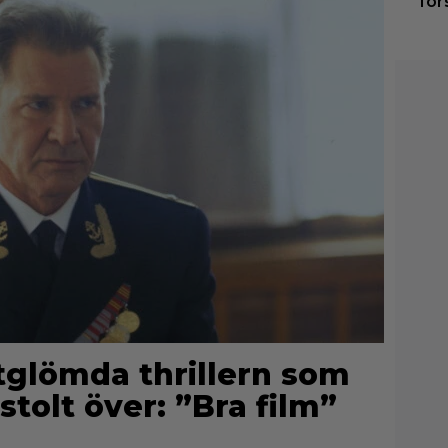
för
rtglömda thrillern som
stolt över: ”Bra film”