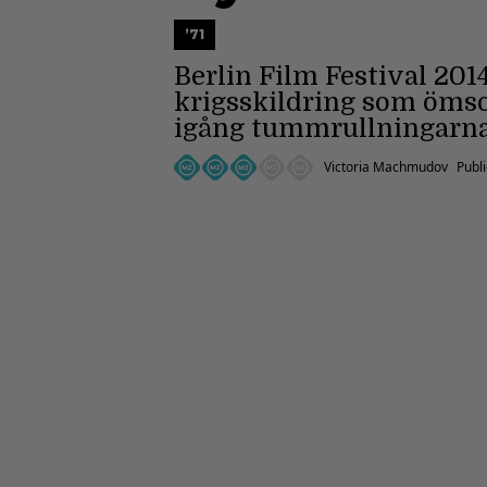
’71
Berlin Film Festival 201
krigsskildring som ömso
igång tummrullningarna
Victoria Machmudov
Publ