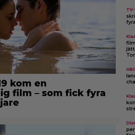
TV-
skr
fyr
Kla
fil
jät
To
HB
lan
019 kom en
cha
 film – som fick fyra
Kla
jare
kom
str
Dis
per