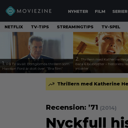
NYHETER
FILM
SERIER
NETFLIX
TV-TIPS
STREAMINGTIPS
TV-SPEL
2.
Thrillern med Katherine Heigl
1.
På TV ikväll: Bortglömda thrillern som
bara 6 biobiljetter – historiens l
Harrison Ford är stolt över: ”Bra film”
intäkter
Thrillern med Katherine Hei
Recension: ’71
(2014)
Nyckfull hi