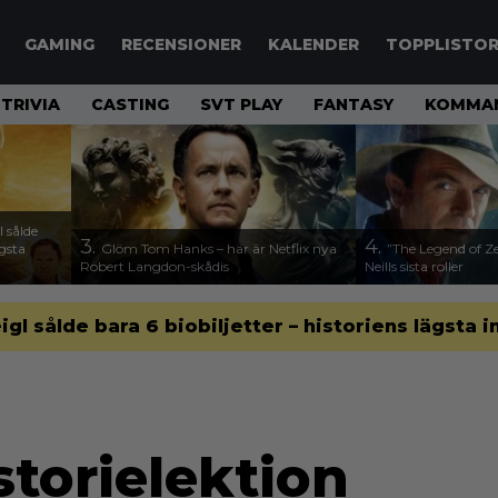
GAMING
RECENSIONER
KALENDER
TOPPLISTO
TRIVIA
CASTING
SVT PLAY
FANTASY
KOMMAN
 sålde
3.
4.
ägsta
Glöm Tom Hanks – här är Netflix nya
”The Legend of Ze
Robert Langdon-skådis
Neills sista roller
gl sålde bara 6 biobiljetter – historiens lägsta i
storielektion