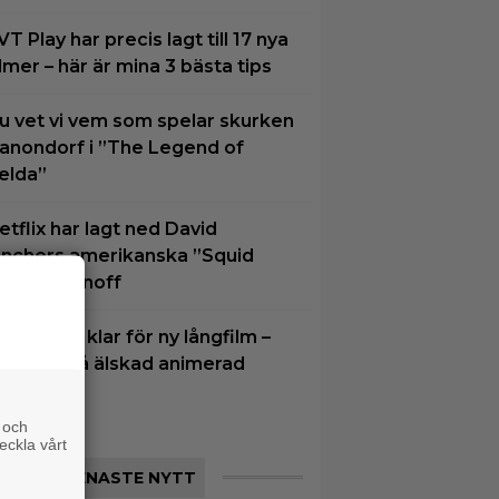
VT Play har precis lagt till 17 nya
ilmer – här är mina 3 bästa tips
u vet vi vem som spelar skurken
anondorf i ”The Legend of
elda”
etflix har lagt ned David
inchers amerikanska ”Squid
ame”-spinoff
im Carrey klar för ny långfilm –
aserad på älskad animerad
erie
 och
eckla vårt
SENASTE NYTT