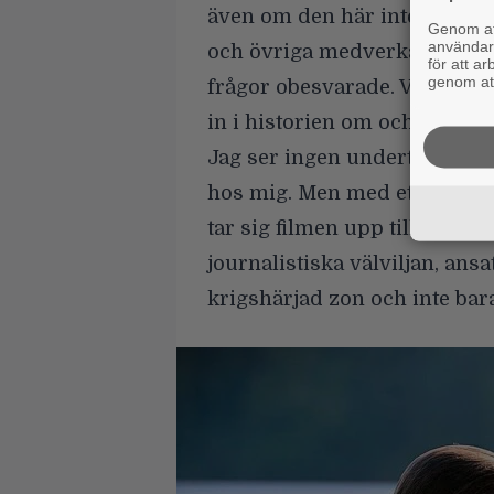
även om den här inte gör myc
Genom att
användaru
och övriga medverkande. De
för att a
genom att
frågor obesvarade. Vad är ege
in i historien om och om igen
Jag ser ingen undertext i tys
hos mig. Men med ett par dr
tar sig filmen upp till en sk
journalistiska välviljan, ansa
krigshärjad zon och inte bar