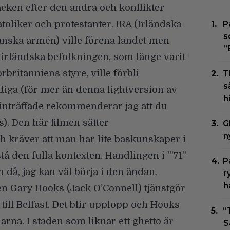
acken efter den andra och konflikter
toliker och protestanter. IRA (Irländska
P
s
anska armén) ville förena landet men
”
irländska befolkningen, som länge varit
rbritanniens styre, ville förbli
T
s
diga (för mer än denna lightversion av
h
inträffade rekommenderar jag att du
. Den här filmen sätter
G
n
 kräver att man har lite baskunskaper i
å den fulla kontexten. Handlingen i ”’71”
P
h då, jag kan väl börja i den ändan.
r
h
n Gary Hooks (Jack O’Connell) tjänstgör
till Belfast. Det blir upplopp och Hooks
”
arna. I staden som liknar ett ghetto är
S