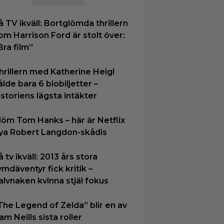
å TV ikväll: Bortglömda thrillern
om Harrison Ford är stolt över:
Bra film”
hrillern med Katherine Heigl
ålde bara 6 biobiljetter –
istoriens lägsta intäkter
löm Tom Hanks – här är Netflix
ya Robert Langdon-skådis
å tv ikväll: 2013 års stora
ymdäventyr fick kritik –
alvnaken kvinna stjäl fokus
The Legend of Zelda” blir en av
am Neills sista roller