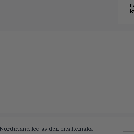
r
k
s Nordirland led av den ena hemska