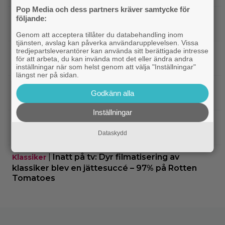
Pop Media och dess partners kräver samtycke för
|
Hör Sveriges märkligaste skratt i
Dokumentär
följande:
trailern till ”Bäst i världen”
Genom att acceptera tillåter du databehandling inom
tjänsten, avslag kan påverka användarupplevelsen. Vissa
tredjepartsleverantörer kan använda sitt berättigade intresse
|
Ny milstolpe för ”The Odyssey” –
Bioaktuellt
för att arbeta, du kan invända mot det eller ändra andra
kan bli Nolans mest inkomstbringande film
inställningar när som helst genom att välja "Inställningar"
längst ner på sidan.
|
Dwayne Johnson försvarar ”Vaiana”
Disney
Godkänn alla
efter sågningarna: ”Sånt händer”
Inställningar
|
Undvik på tv: 2019 kom en skrämmande
TV-tips
dålig film – som fick fyra värdelösa uppföljare
Dataskydd
|
Inatt på tv: Dyr filmatisering av
Klassiker
klassiker blev en jättesuccé – 97% på Rotten
Tomatoes