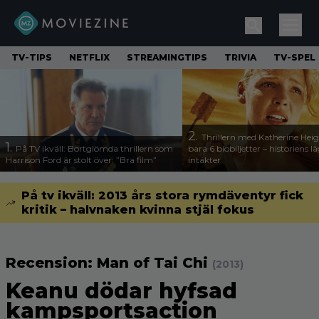
TV-TIPS
NETFLIX
STREAMINGTIPS
TRIVIA
TV-SPEL
2.
Thrillern med Katherine Heigl
1.
På TV ikväll: Bortglömda thrillern som
bara 6 biobiljetter – historiens l
Harrison Ford är stolt över: ”Bra film”
intäkter
På tv ikväll: 2013 års stora rymdäventyr fick
kritik – halvnaken kvinna stjäl fokus
Recension: Man of Tai Chi
(2013)
Keanu dödar hyfsad
kampsportsaction