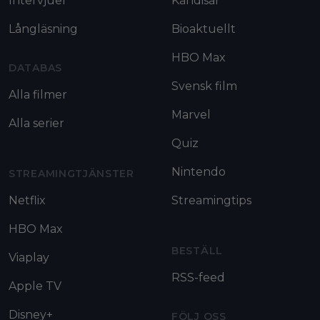
Intervjuer
Kändisar
Långläsning
Bioaktuellt
HBO Max
DATABAS
Svensk film
Alla filmer
Marvel
Alla serier
Quiz
Nintendo
STREAMINGTJÄNSTER
Netflix
Streamingtips
HBO Max
BESTÄLL
Viaplay
RSS-feed
Apple TV
Disney+
FÖLJ OSS