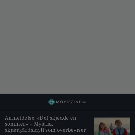
Anmeldelse: «Det skjedde en
sommer» – Mystisk
skjærgårdsidyll som overbeviser