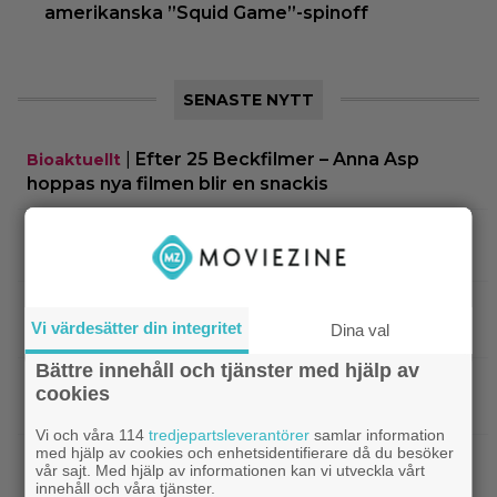
amerikanska ”Squid Game”-spinoff
SENASTE NYTT
|
Efter 25 Beckfilmer – Anna Asp
Bioaktuellt
hoppas nya filmen blir en snackis
IKEA hyllas världen över – efter briljant blinkning
till Alexander Skarsgård
|
Bortglömd komedi från 1984 blev
Apple TV
Vi värdesätter din integritet
Dina val
Robin Williams favorit: ”Min bästa film”
Bättre innehåll och tjänster med hjälp av
|
Två nya skådisar redo att skapa
HBO Max
cookies
drama i ”Heated Rivalry” säsong 2
Vi och våra 114
tredjepartsleverantörer
samlar information
med hjälp av cookies och enhetsidentifierare då du besöker
|
Netflix har stängt in en snubbe i en
Netflix
vår sajt. Med hjälp av informationen kan vi utveckla vårt
reklamskylt – PR-tricket som får LA att titta upp
innehåll och våra tjänster.