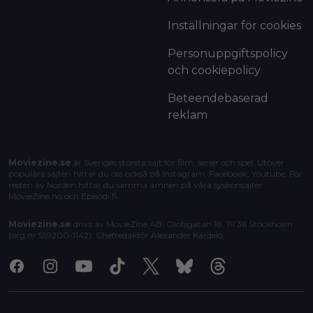
Inställningar för cookies
Personuppgiftspolicy
och cookiepolicy
Beteendebaserad
reklam
Moviezine.se
är Sveriges största sajt för film, serier och spel. Utöver
populära sajten hittar du oss också på Instagram, Facebook, Youtube. För
resten av Norden hittar du samma ämnen på våra syskonsajter
MovieZine.no
och
Episodi.fi
.
Moviezine.se
drivs av MovieZine AB, Olofsgatan 18, 111 36 Stockholm
(org.nr 559200-1142). Chefredaktör
Alexander Kardelo
.
Facebook
Instagram
Youtube
Tiktok
X
Bluesky
Threads