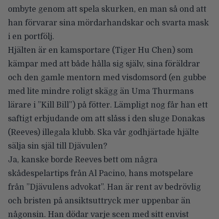
ombyte genom att spela skurken, en man så ond att
han förvarar sina mördarhandskar och svarta mask
i en portfölj.
Hjälten är en kamsportare (Tiger Hu Chen) som
kämpar med att både hålla sig själv, sina föräldrar
och den gamle mentorn med visdomsord (en gubbe
med lite mindre roligt skägg än Uma Thurmans
lärare i ”Kill Bill”) på fötter. Lämpligt nog får han ett
saftigt erbjudande om att slåss i den sluge Donakas
(Reeves) illegala klubb. Ska vår godhjärtade hjälte
sälja sin själ till Djävulen?
Ja, kanske borde Reeves bett om några
skådespelartips från Al Pacino, hans motspelare
från ”Djävulens advokat”. Han är rent av bedrövlig
och bristen på ansiktsuttryck mer uppenbar än
någonsin. Han dödar varje scen med sitt envist