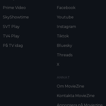
Prime Video
Facebook
SkyShowtime
Youtube
SVT Play
Instagram
TV4 Play
Tiktok
På TV idag
Bluesky
Threads
X
ANNAT
Om MovieZine
Kontakta MovieZine
Annonsera på Moviezine