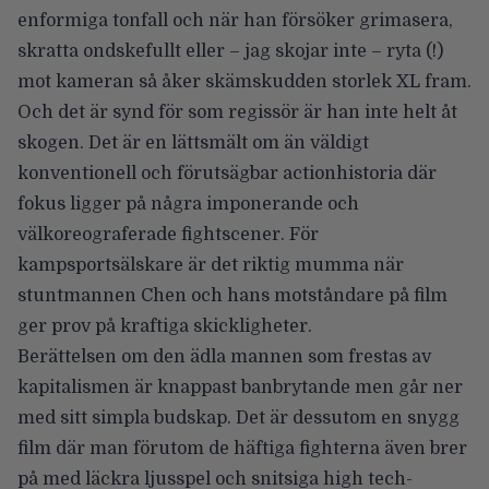
enformiga tonfall och när han försöker grimasera,
skratta ondskefullt eller – jag skojar inte – ryta (!)
mot kameran så åker skämskudden storlek XL fram.
Och det är synd för som regissör är han inte helt åt
skogen. Det är en lättsmält om än väldigt
konventionell och förutsägbar actionhistoria där
fokus ligger på några imponerande och
välkoreograferade fightscener. För
kampsportsälskare är det riktig mumma när
stuntmannen Chen och hans motståndare på film
ger prov på kraftiga skickligheter.
Berättelsen om den ädla mannen som frestas av
kapitalismen är knappast banbrytande men går ner
med sitt simpla budskap. Det är dessutom en snygg
film där man förutom de häftiga fighterna även brer
på med läckra ljusspel och snitsiga high tech-