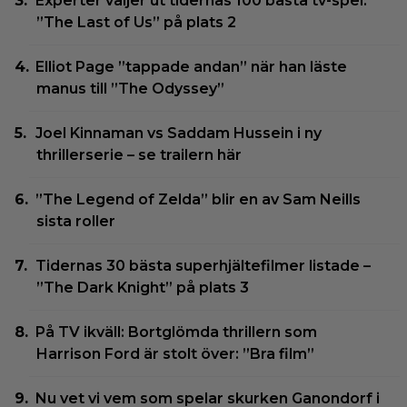
Experter väljer ut tidernas 100 bästa tv-spel:
”The Last of Us” på plats 2
Elliot Page ”tappade andan” när han läste
manus till ”The Odyssey”
Joel Kinnaman vs Saddam Hussein i ny
thrillerserie – se trailern här
”The Legend of Zelda” blir en av Sam Neills
sista roller
Tidernas 30 bästa superhjältefilmer listade –
”The Dark Knight” på plats 3
På TV ikväll: Bortglömda thrillern som
Harrison Ford är stolt över: ”Bra film”
Nu vet vi vem som spelar skurken Ganondorf i