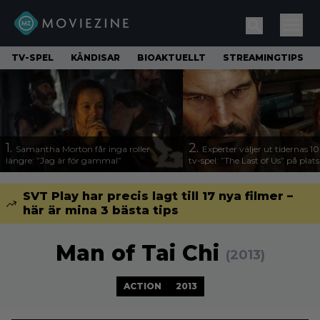
TV-SPEL
KÄNDISAR
BIOAKTUELLT
STREAMINGTIPS
1.
2.
Samantha Morton får inga roller
Experter väljer ut tidernas 1
längre: ”Jag är för gammal”
tv-spel: ”The Last of Us” på plats
SVT Play har precis lagt till 17 nya filmer –
här är mina 3 bästa tips
Man of Tai Chi
(2013)
ACTION
2013