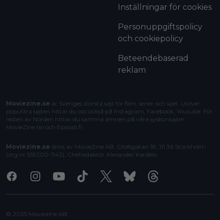
Inställningar för cookies
Personuppgiftspolicy
och cookiepolicy
Beteendebaserad
reklam
Moviezine.se
är Sveriges största sajt för film, serier och spel. Utöver
populära sajten hittar du oss också på Instagram, Facebook, Youtube. För
resten av Norden hittar du samma ämnen på våra syskonsajter
MovieZine.no
och
Episodi.fi
.
Moviezine.se
drivs av MovieZine AB, Olofsgatan 18, 111 36 Stockholm
(org.nr 559200-1142). Chefredaktör
Alexander Kardelo
.
Facebook
Instagram
Youtube
Tiktok
X
Bluesky
Threads
© 2025 Moviezine AB