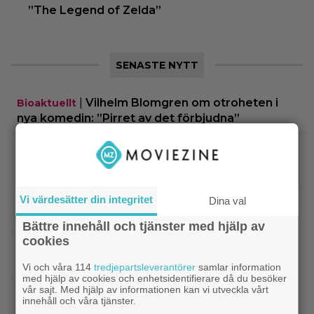
”The Legend of Zelda”
SENASTE NYTT
|
Vilhelm Blomgren om otroheten i
Bioaktuellt
nya komedin: ”Pirret av det förbjudna”
|
Ikväll på tv: ”Die Hard”-filmen som
Bruce Willis
Bruce Willis tyckte var bättre än 1:an
|
På TV ikväll: Bortglömda thrillern som
Vi värdesätter din integritet
TV-tips
Dina val
Harrison Ford är stolt över: ”Bra film”
Bättre innehåll och tjänster med hjälp av
cookies
|
På tv ikväll: Mads Mikkelsen super till
TV-tips
rejält i tokhyllat danskt drama från 2020
Vi och våra 114
tredjepartsleverantörer
samlar information
med hjälp av cookies och enhetsidentifierare då du besöker
vår sajt. Med hjälp av informationen kan vi utveckla vårt
|
Agnetha Fältskog gjorde en
Streamingtips
innehåll och våra tjänster.
sågad långfilm på 80-talet – på tv idag