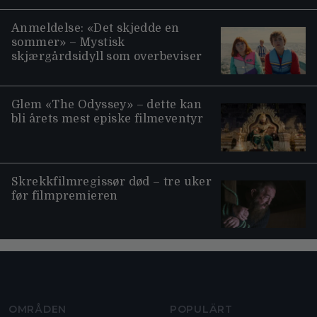
Anmeldelse: «Det skjedde en
sommer» – Mystisk
skjærgårdsidyll som overbeviser
Glem «The Odyssey» – dette kan
bli årets mest episke filmeventyr
Skrekkfilmregissør død – tre uker
før filmpremieren
Moviezine footer navigation
OMRÅDEN
POPULÄRT