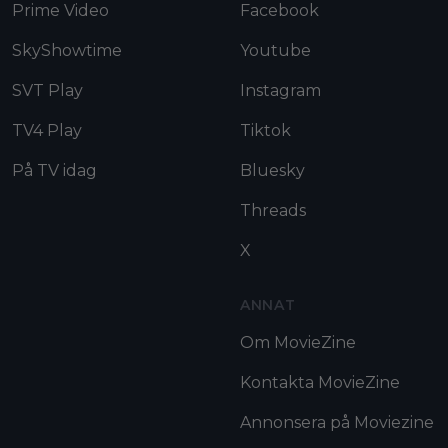
Prime Video
Facebook
SkyShowtime
Youtube
SVT Play
Instagram
TV4 Play
Tiktok
På TV idag
Bluesky
Threads
X
ANNAT
Om MovieZine
Kontakta MovieZine
Annonsera på Moviezine