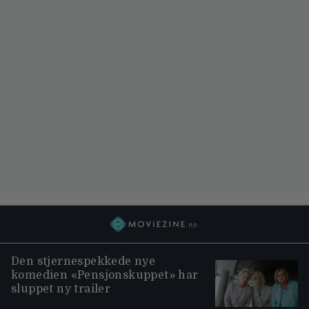
Den stjernespekkede nye
komedien «Pensjonskuppet» har
sluppet ny trailer