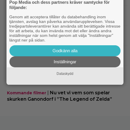
Pop Media och dess partners kräver samtycke för
följande:
|
SVT Play har precis lagt till 17 nya
Streamingtips
Genom att acceptera tillåter du databehandling inom
filmer – här är mina 3 bästa tips
tjänsten, avslag kan påverka användarupplevelsen. Vissa
tredjepartsleverantörer kan använda sitt berättigade intresse
för att arbeta, du kan invända mot det eller ändra andra
|
På tv ikväll: Har du förträngt Matt
TV-tips
inställningar när som helst genom att välja "Inställningar"
Damons fantasyflopp från 2005?
längst ner på sidan.
Godkänn alla
|
”The Legend of Zelda” blir en av Sam
Casting
Neills sista roller
Inställningar
|
Arga föräldrar ringde ner Nintendo –
TV-spel
Dataskydd
spelkaraktären ”ser ut som en penis”
|
Nu vet vi vem som spelar
Kommande filmer
skurken Ganondorf i ”The Legend of Zelda”