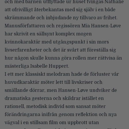
och med barnen utflyttade ur huset tvingas Nathalie
att ofrivilligt återbekantas med sig själv i en både
skrämmande och inbjudande ny tillvaro av frihet.
Manusförfattaren och regissören Mia Hansen-Løve
har skrivit en sällsynt komplex mogen
kvinnokaraktär med utgångspunkt i sin mors
livserfarenheter och det är svårt att föreställa sig
hur någon skulle kunna göra rollen mer rättvisa än
mästerliga Isabelle Huppert.
I ett mer klassiskt melodram hade de förluster vår
huvudkaraktär möter lett till livskriser och
smällande dörrar, men Hansen-Løve undviker de
dramatiska gesterna och skildrar istället en
rationell, metodisk individ som sansat möter
förändringarna inifrån genom reflektion och nya
vägval i en stillsam film om uppbrott utan