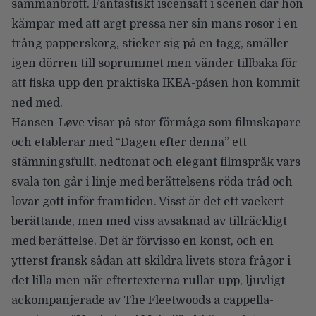
sammanbrott. Fantastiskt iscensatt i scenen där hon
kämpar med att argt pressa ner sin mans rosor i en
trång papperskorg, sticker sig på en tagg, smäller
igen dörren till soprummet men vänder tillbaka för
att fiska upp den praktiska IKEA-påsen hon kommit
ned med.
Hansen-Løve visar på stor förmåga som filmskapare
och etablerar med “Dagen efter denna” ett
stämningsfullt, nedtonat och elegant filmspråk vars
svala ton går i linje med berättelsens röda tråd och
lovar gott inför framtiden. Visst är det ett vackert
berättande, men med viss avsaknad av tillräckligt
med berättelse. Det är förvisso en konst, och en
ytterst fransk sådan att skildra livets stora frågor i
det lilla men när eftertexterna rullar upp, ljuvligt
ackompanjerade av The Fleetwoods a cappella-