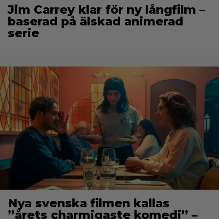
Jim Carrey klar för ny långfilm –
baserad på älskad animerad
serie
Nya svenska filmen kallas
”årets charmigaste komedi” –