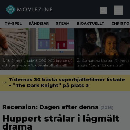
TV-SPEL
KÄNDISAR
STEAM
BIOAKTUELLT
CHRISTO
1.
2.
18-åring tjänade 13 000 000 kronor på
Samantha Morton får inga ro
sitt Steam-spel – fick betala tillbaka allt
längre: ”Jag är för gammal”
Tidernas 30 bästa superhjältefilmer listade
– ”The Dark Knight” på plats 3
Recension: Dagen efter denna
(2016)
Huppert strålar i lågmält
drama