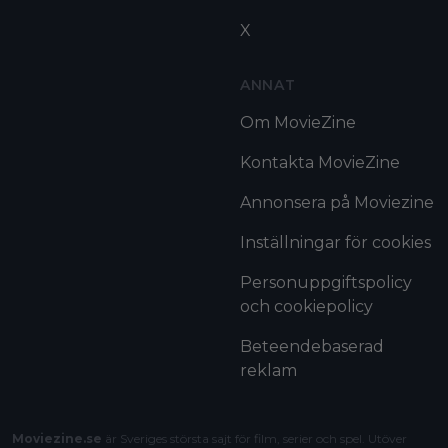
X
ANNAT
Om MovieZine
Kontakta MovieZine
Annonsera på Moviezine
Inställningar för cookies
Personuppgiftspolicy
och cookiepolicy
Beteendebaserad
reklam
Moviezine.se
är Sveriges största sajt för film, serier och spel. Utöver