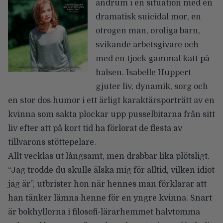
andrum i en situation med en
dramatisk suicidal mor, en
otrogen man, oroliga barn,
svikande arbetsgivare och
med en tjock gammal katt på
halsen. Isabelle Huppert
gjuter liv, dynamik, sorg och
en stor dos humor i ett ärligt karaktärsporträtt av en
kvinna som sakta plockar upp pusselbitarna från sitt
liv efter att på kort tid ha förlorat de flesta av
tillvarons stöttepelare.
Allt vecklas ut långsamt, men drabbar lika plötsligt.
“Jag trodde du skulle älska mig för alltid, vilken idiot
jag är”, utbrister hon när hennes man förklarar att
han tänker lämna henne för en yngre kvinna. Snart
är bokhyllorna i filosofi-lärarhemmet halvtomma