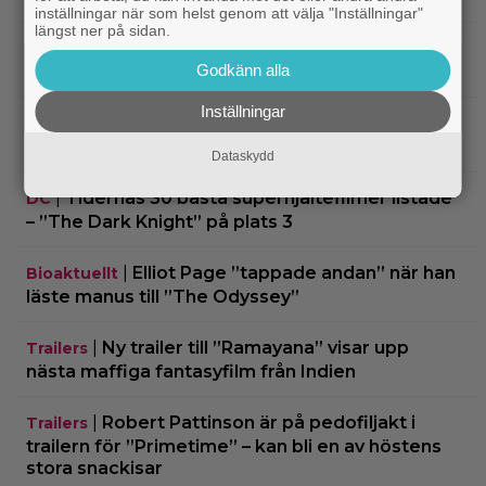
inställningar när som helst genom att välja "Inställningar"
längst ner på sidan.
|
Från ”Heartstopper” till ”X-Men”? Kit
Casting
Godkänn alla
Connor kan bli nye Cyclops
Inställningar
|
Nya svenska filmen kallas ”årets
Bioaktuellt
charmigaste komedi” – nu på bio
Dataskydd
|
Tidernas 30 bästa superhjältefilmer listade
DC
– ”The Dark Knight” på plats 3
|
Elliot Page ”tappade andan” när han
Bioaktuellt
läste manus till ”The Odyssey”
|
Ny trailer till ”Ramayana” visar upp
Trailers
nästa maffiga fantasyfilm från Indien
|
Robert Pattinson är på pedofiljakt i
Trailers
trailern för ”Primetime” – kan bli en av höstens
stora snackisar