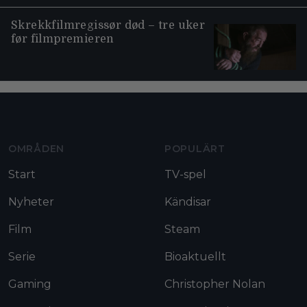
Skrekkfilmregissør død – tre uker
før filmpremieren
Moviezine footer navigation
OMRÅDEN
POPULÄRT
Start
TV-spel
Nyheter
Kändisar
Film
Steam
Serie
Bioaktuellt
Gaming
Christopher Nolan