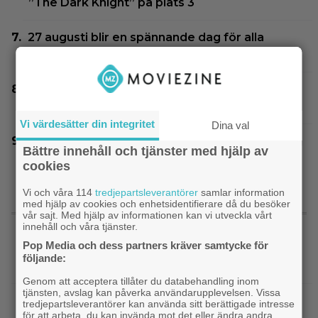
”The Dark Knight” på plats 3
27 augusti blir en spännande dag för alla
”Grand Theft Auto”-fans
Netflix har släppt 18 svenska originalfilmer –
har du koll på alla?
Vi värdesätter din integritet
Dina val
Disney-chefen försvarar årets biofloppar:
Bättre innehåll och tjänster med hjälp av
”Kommer gå bra på streaming”
cookies
Vi och våra 114
tredjepartsleverantörer
samlar information
med hjälp av cookies och enhetsidentifierare då du besöker
SENASTE NYTT
vår sajt. Med hjälp av informationen kan vi utveckla vårt
innehåll och våra tjänster.
Pop Media och dess partners kräver samtycke för
|
Nu vet vi vem som spelar
Kommande filmer
följande:
skurken Ganondorf i ”The Legend of Zelda”
Genom att acceptera tillåter du databehandling inom
tjänsten, avslag kan påverka användarupplevelsen. Vissa
|
Jim Carrey klar för ny långfilm –
Casting
tredjepartsleverantörer kan använda sitt berättigade intresse
för att arbeta, du kan invända mot det eller ändra andra
baserad på älskad animerad serie