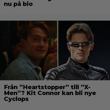
nu på bio
Från ”Heartstopper” till ”X-
Men”? Kit Connor kan bli nye
Cyclops