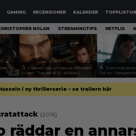
GAMING
RECENSIONER
KALENDER
TOPPLISTO
CHRISTOPHER NOLAN
STREAMINGTIPS
NETFLIX
3.
4.
ller
Experter väljer ut tidernas 100 bästa
True crime-serien
tv-spel: ”The Last of Us” på plats 2
just nu: ”Vidrigaste fa
sein i ny thrillerserie – se trailern här
cratattack
(2016)
 räddar en annar