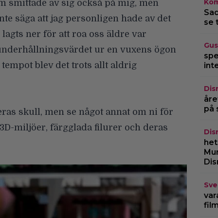
Kom
om smittade av sig också på mig, men
Sad
nte säga att jag personligen hade av det
se 
agts ner för att roa oss äldre var
Gus
underhållningsvärdet ur en vuxens ögon
spe
tempot blev det trots allt aldrig
int
Dis
åre
på 
ras skull, men se något annat om ni för
3D-miljöer, färgglada filurer och deras
Dis
het
Mur
Dis
Sve
var
fil