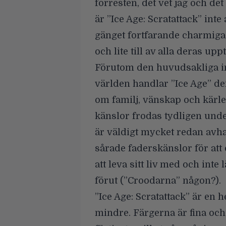
förresten, det vet jag och det
är ”Ice Age: Scratattack” inte
gänget fortfarande charmiga,
och lite till av alla deras upp
Förutom den huvudsakliga in
världen handlar ”Ice Age” de
om familj, vänskap och kärle
känslor frodas tydligen under
är väldigt mycket redan avh
sårade faderskänslor för at
att leva sitt liv med och in
förut (”Croodarna” någon?).
”Ice Age: Scratattack” är en 
mindre. Färgerna är fina och