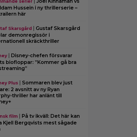
|
Joel Kinnaman vs
mande serier
dam Hussein i ny thrillerserie –
trailern här
|
Gustaf Skarsgård
taf Skarsgård
lar demonregissör i
ernationell skräckthriller
|
Disney-chefen försvarar
ney
ts biofloppar: ”Kommer gå bra
streaming”
|
Sommaren blev just
ney Plus
are: 2 avsnitt av ny Ryan
phy-thriller har anlänt till
ney+
|
På tv ikväll: Det här kan
nsk film
a Kjell Bergqvists mest sågade
m