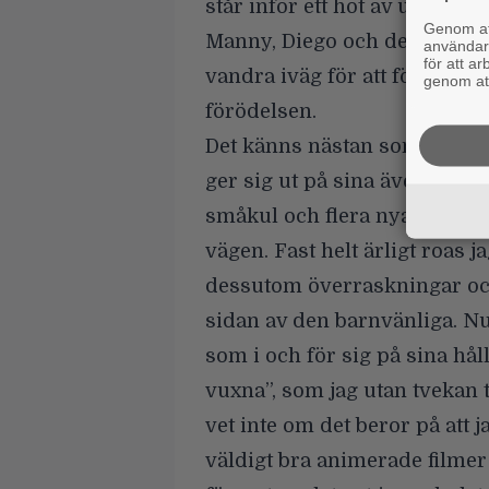
står inför ett hot av utplånin
Genom att
Manny, Diego och de andra a
användaru
för att a
vandra iväg för att försöka hi
genom att
förödelsen.
Det känns nästan som att tit
ger sig ut på sina äventyr och
småkul och flera nya figurer 
vägen. Fast helt ärligt roas 
dessutom överraskningar o
sidan av den barnvänliga. Nu
som i och för sig på sina hål
vuxna”, som jag utan tvekan t
vet inte om det beror på att 
väldigt bra animerade filmer 