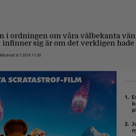
n i ordningen om våra välbekanta vänn
infinner sig är om det verkligen hade
blicerad:
6.7.2016 11:30
E
b
p
J
n