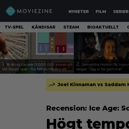
NYHETER
FILM
SERIER
TV-SPEL
KÄNDISAR
STEAM
BIOAKTUELLT
1.
2.
18-åring tjänade 13 000 000 kronor på
Samantha Morton får inga ro
sitt Steam-spel – fick betala tillbaka allt
längre: ”Jag är för gammal”
Joel Kinnaman vs Saddam Hus
Recension: Ice Age: S
Högt tempo