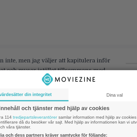
n inte, men jag väljer att kapitulera inför
et och myser istället tillsammans med
 som tycker att filmen är både riktigt
1
k
 också väldigt spännande på sina håll.
värdesätter din integritet
b
Dina val
: Scratattack” ställer Scrat åter till det
innehåll och tjänster med hjälp av cookies
tändiga jakt efter ekollonet. Hans
S
l
åra 114
tredjepartsleverantörer
samlar information med hjälp av cookies
 för honom upp i rymden med resultat
ntifierare då du besöker vår sajt. Med hjälp av informationen kan vi utv
ch våra tjänster.
kosmos rubbas så att vår planet plötsligt
E
a och dess partners kräver samtycke för följande: