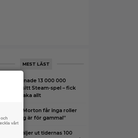
MEST LÄST
8-åring tjänade 13 000 000
ronor på sitt Steam-spel – fick
etala tillbaka allt
amantha Morton får inga roller
ängre: ”Jag är för gammal”
 och
eckla vårt
xperter väljer ut tidernas 100