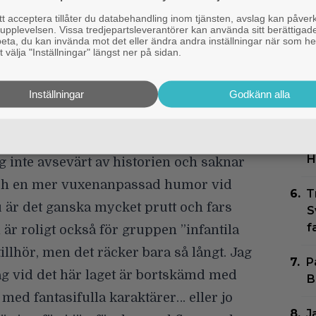
g. En potentiell apokalyps tvingar Sid,
b
 acceptera tillåter du databehandling inom tjänsten, avslag kan påver
p
tt lämna sina hem, mobilisera sig och
pplevelsen. Vissa tredjepartsleverantörer kan använda sitt berättigade
rbeta, du kan invända mot det eller ändra andra inställningar när som he
tta ett sätt att förhindra den ultimata
 välja "Inställningar" längst ner på sidan.
J
H
t
ta på en roadmovie-light när sällskapet
Inställningar
Godkänn alla
 jag finner det inledningsvis vara lite
E
är trevliga att bekanta sig med längs
2
H
jag inte avsevärt av historien och saknar
ch en mer vuxenanpassad humor vid
T
 är det ganska mycket prutt och fars
S
f
l är roligt också för gruppen ”infantila
illhör, men det räcker bara så långt. Jag
P
jag vid det här laget är bortskämd med
B
med fantasifulla karaktärer… eller jo
J