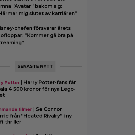
ämna ”Avatar” bakom sig:
Närmar mig slutet av karriären”
isney-chefen försvarar årets
iofloppar: ”Kommer gå bra på
treaming”
SENASTE NYTT
|
Harry Potter-fans får
ry Potter
ala 4 500 kronor för nya Lego-
et
|
Se Connor
mande filmer
rrie från ”Heated Rivalry” i ny
fi-thriller