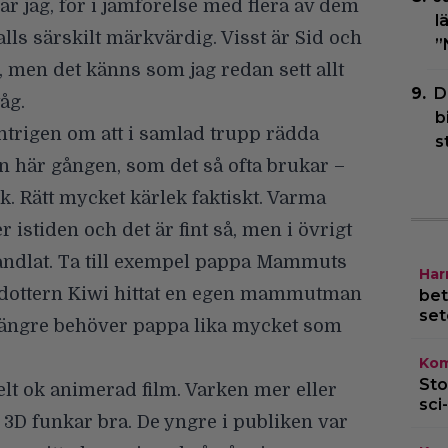
 är jag, för i jämförelse med flera av dem
l
 alls särskilt märkvärdig. Visst är Sid och
”
 men det känns som jag redan sett allt
D
tåg.
b
trigen om att i samlad trupp rädda
s
n här gången, som det så ofta brukar –
k. Rätt mycket kärlek faktiskt. Varma
 istiden och det är fint så, men i övrigt
andlat. Ta till exempel pappa Mammuts
Har
t dottern Kiwi hittat en egen mammutman
bet
set
te längre behöver pappa lika mycket som
Kom
Sto
helt ok animerad film. Varken mer eller
sci-
 3D funkar bra. De yngre i publiken var