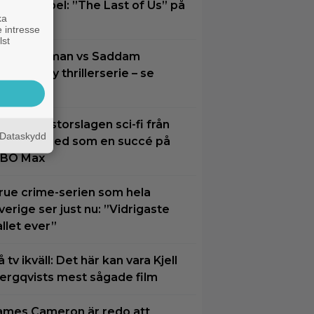
ästa tv-spel: ”The Last of Us” på
ka
lats 2
 intresse
lst
oel Kinnaman vs Saddam
ussein i ny thrillerserie – se
railern här
n visuellt storslagen sci-fi från
Dataskydd
026 slår ned som en succé på
BO Max
rue crime-serien som hela
verige ser just nu: ”Vidrigaste
allet ever”
å tv ikväll: Det här kan vara Kjell
ergqvists mest sågade film
ames Cameron är redo att