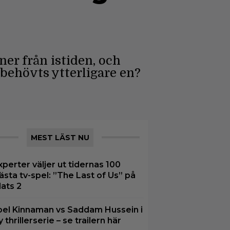
er från istiden, och
 behövts ytterligare en?
MEST LÄST NU
xperter väljer ut tidernas 100
ästa tv-spel: ”The Last of Us” på
lats 2
oel Kinnaman vs Saddam Hussein i
y thrillerserie – se trailern här