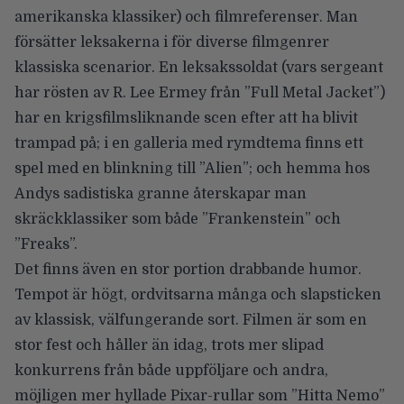
amerikanska klassiker) och filmreferenser. Man
försätter leksakerna i för diverse filmgenrer
klassiska scenarior. En leksakssoldat (vars sergeant
har rösten av R. Lee Ermey från ”Full Metal Jacket”)
har en krigsfilmsliknande scen efter att ha blivit
trampad på; i en galleria med rymdtema finns ett
spel med en blinkning till ”Alien”; och hemma hos
Andys sadistiska granne återskapar man
skräckklassiker som både ”Frankenstein” och
”Freaks”.
Det finns även en stor portion drabbande humor.
Tempot är högt, ordvitsarna många och slapsticken
av klassisk, välfungerande sort. Filmen är som en
stor fest och håller än idag, trots mer slipad
konkurrens från både uppföljare och andra,
möjligen mer hyllade Pixar-rullar som ”Hitta Nemo”