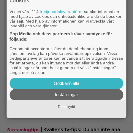
cookies
|
Glöm ”Nyckeln till frihet” – tidernas
Klassiker
bästa fängelsefilm är korad
Vi och våra 114
tredjepartsleverantörer
samlar information
med hjälp av cookies och enhetsidentifierare då du besöker
|
Vilhelm Blomgren blev uppläxad av Ari
vår sajt. Med hjälp av informationen kan vi utveckla vårt
Exklusivt
innehåll och våra tjänster.
Aster – första inspelningsdagen: ”Tala om
oerfaren”
Pop Media och dess partners kräver samtycke för
följande:
|
Warner Bros får kritik: AI-animerad hund gör
AI
Genom att acceptera tillåter du databehandling inom
tjänsten, avslag kan påverka användarupplevelsen. Vissa
reklam för filmen ”The End of Oak Street”
tredjepartsleverantörer kan använda sitt berättigade intresse
för att arbeta, du kan invända mot det eller ändra andra
inställningar när som helst genom att välja "Inställningar"
|
”The Simpsons” kan ta slut efter 40
Disney Plus
längst ner på sidan.
säsonger – tror skådespelaren bakom Bart
Godkänn alla
|
90-talets roligaste komedi intar
Klassiker
Inställningar
Viaplay: ”Sjuk humor och genialiskt manus”
Dataskydd
|
Nu på HBO Max: Tom Hardy gör sin
HBO Max
bästa roll i ”fullkomligt lysande” drama från 2013
|
Kvällens tv-tips: Du kan inte ana
Streamingtips