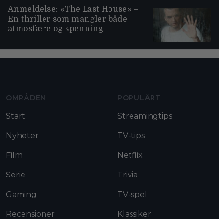
Anmeldelse: «The Last House» –
En thriller som mangler både
atmosfære og spenning
Moviezine footer navigation
OMRÅDEN
POPULÄRT
Start
Streamingtips
Nyheter
TV-tips
Film
Netflix
Serie
Trivia
Gaming
TV-spel
Recensioner
Klassiker