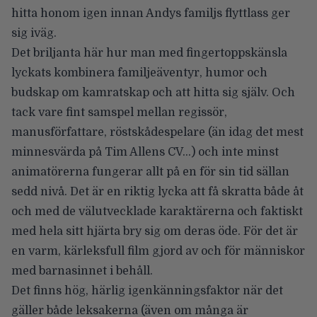
hitta honom igen innan Andys familjs flyttlass ger
sig iväg.
Det briljanta här hur man med fingertoppskänsla
lyckats kombinera familjeäventyr, humor och
budskap om kamratskap och att hitta sig själv. Och
tack vare fint samspel mellan regissör,
manusförfattare, röstskådespelare (än idag det mest
minnesvärda på Tim Allens CV…) och inte minst
animatörerna fungerar allt på en för sin tid sällan
sedd nivå. Det är en riktig lycka att få skratta både åt
och med de välutvecklade karaktärerna och faktiskt
med hela sitt hjärta bry sig om deras öde. För det är
en varm, kärleksfull film gjord av och för människor
med barnasinnet i behåll.
Det finns hög, härlig igenkänningsfaktor när det
gäller både leksakerna (även om många är