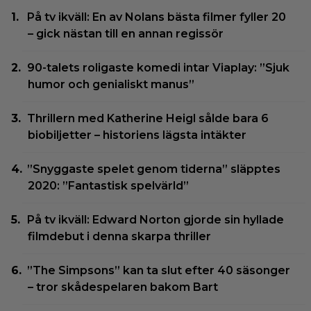
På tv ikväll: En av Nolans bästa filmer fyller 20
– gick nästan till en annan regissör
90-talets roligaste komedi intar Viaplay: ”Sjuk
humor och genialiskt manus”
Thrillern med Katherine Heigl sålde bara 6
biobiljetter – historiens lägsta intäkter
”Snyggaste spelet genom tiderna” släpptes
2020: ”Fantastisk spelvärld”
På tv ikväll: Edward Norton gjorde sin hyllade
filmdebut i denna skarpa thriller
”The Simpsons” kan ta slut efter 40 säsonger
– tror skådespelaren bakom Bart