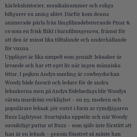
kärlekshistorier, musikalnummer och roliga
bifigurer en aning slitet. Därför kom denna
animerade pärla från långfilmsdebuterande Pixar &
co som en frisk fläkt i barnfilmsgenren, främst för
att den är minst lika tilltalande och underhållande
för vuxna.
Uppläget är lika simpelt som genialt: leksaker är
levande och har ett eget liv när ingen människa
tittar. I pojken Andys samling är cowboydockan
Woody både favorit och ledare för de andra
leksakerna men på Andys födelsedags blir Woodys
värsta mardröm verklighet – en ny, modern och
populärare leksak gör entré i form av rymdjägaren
Buzz Lightyear. Svartsjuka uppstår och när Woody
oavsiktligt puttar ut Buzz – som själv inte förstått att
han är en leksak – genom fönstret så måste han