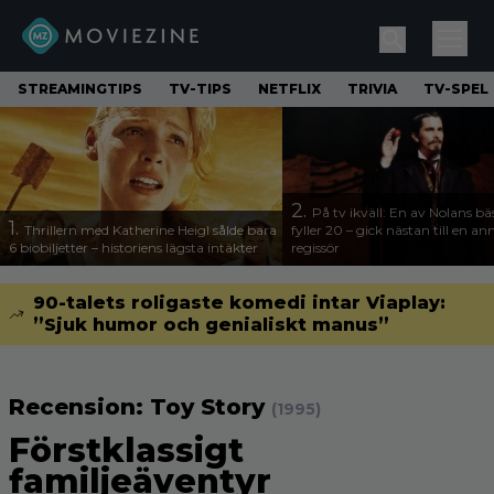
STREAMINGTIPS
TV-TIPS
NETFLIX
TRIVIA
TV-SPEL
2.
På tv ikväll: En av Nolans bä
1.
Thrillern med Katherine Heigl sålde bara
fyller 20 – gick nästan till en a
6 biobiljetter – historiens lägsta intäkter
regissör
90-talets roligaste komedi intar Viaplay:
”Sjuk humor och genialiskt manus”
Recension: Toy Story
(1995)
Förstklassigt
familjeäventyr