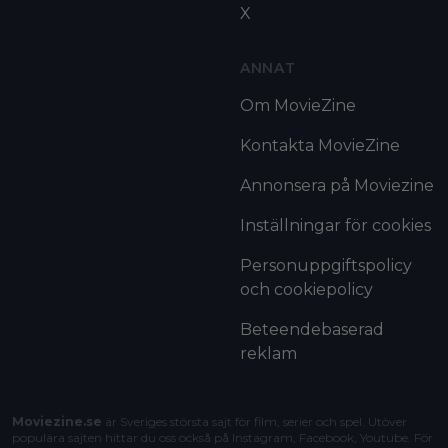
X
ANNAT
Om MovieZine
Kontakta MovieZine
Annonsera på Moviezine
Inställningar för cookies
Personuppgiftspolicy
och cookiepolicy
Beteendebaserad
reklam
Moviezine.se
är Sveriges största sajt för film, serier och spel. Utöver
populära sajten hittar du oss också på Instagram, Facebook, Youtube. För