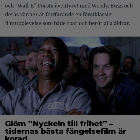
och ”Wall-E”. Första äventyret med Woody, Buzz och
deras vänner är fortfarande en förstklassig
filmupplevelse som både roar och berör alla åldrar.
Glöm ”Nyckeln till frihet” –
tidernas bästa fängelsefilm är
korad