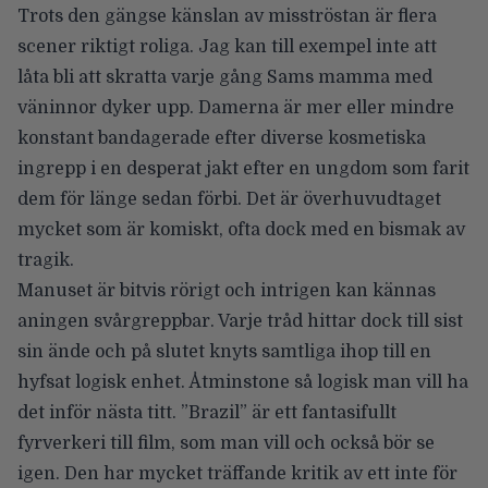
Trots den gängse känslan av misströstan är flera
scener riktigt roliga. Jag kan till exempel inte att
låta bli att skratta varje gång Sams mamma med
väninnor dyker upp. Damerna är mer eller mindre
konstant bandagerade efter diverse kosmetiska
ingrepp i en desperat jakt efter en ungdom som farit
dem för länge sedan förbi. Det är överhuvudtaget
mycket som är komiskt, ofta dock med en bismak av
tragik.
Manuset är bitvis rörigt och intrigen kan kännas
aningen svårgreppbar. Varje tråd hittar dock till sist
sin ände och på slutet knyts samtliga ihop till en
hyfsat logisk enhet. Åtminstone så logisk man vill ha
det inför nästa titt. ”Brazil” är ett fantasifullt
fyrverkeri till film, som man vill och också bör se
igen. Den har mycket träffande kritik av ett inte för