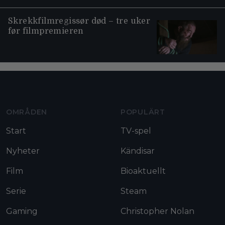
Skrekkfilmregissør død – tre uker
før filmpremieren
Moviezine footer navigation
OMRÅDEN
POPULÄRT
Start
TV-spel
Nyheter
Kändisar
Film
Bioaktuellt
Serie
Steam
Gaming
Christopher Nolan