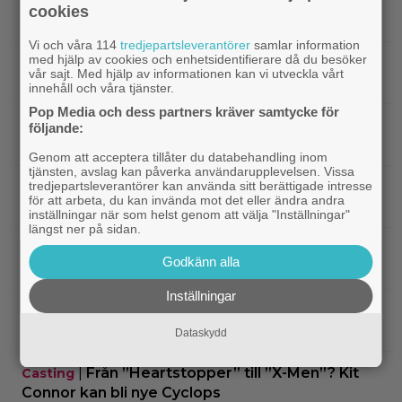
|
SVT Play har precis lagt till 17 nya
Streamingtips
cookies
filmer – här är mina 3 bästa tips
Vi och våra 114
tredjepartsleverantörer
samlar information
med hjälp av cookies och enhetsidentifierare då du besöker
|
På tv ikväll: Har du förträngt Matt
TV-tips
vår sajt. Med hjälp av informationen kan vi utveckla vårt
Damons fantasyflopp från 2005?
innehåll och våra tjänster.
Pop Media och dess partners kräver samtycke för
|
”The Legend of Zelda” blir en av Sam
Casting
följande:
Neills sista roller
Genom att acceptera tillåter du databehandling inom
tjänsten, avslag kan påverka användarupplevelsen. Vissa
|
Arga föräldrar ringde ner Nintendo –
tredjepartsleverantörer kan använda sitt berättigade intresse
TV-spel
för att arbeta, du kan invända mot det eller ändra andra
spelkaraktären ”ser ut som en penis”
inställningar när som helst genom att välja "Inställningar"
längst ner på sidan.
|
Nu vet vi vem som spelar
Kommande filmer
Godkänn alla
skurken Ganondorf i ”The Legend of Zelda”
Inställningar
|
Jim Carrey klar för ny långfilm –
Casting
baserad på älskad animerad serie
Dataskydd
|
Från ”Heartstopper” till ”X-Men”? Kit
Casting
Connor kan bli nye Cyclops