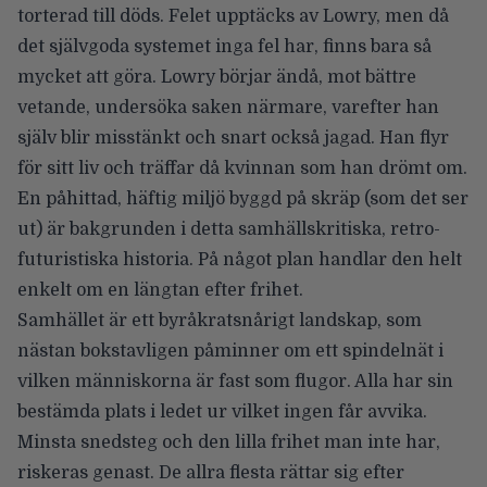
torterad till döds. Felet upptäcks av Lowry, men då
det självgoda systemet inga fel har, finns bara så
mycket att göra. Lowry börjar ändå, mot bättre
vetande, undersöka saken närmare, varefter han
själv blir misstänkt och snart också jagad. Han flyr
för sitt liv och träffar då kvinnan som han drömt om.
En påhittad, häftig miljö byggd på skräp (som det ser
ut) är bakgrunden i detta samhällskritiska, retro-
futuristiska historia. På något plan handlar den helt
enkelt om en längtan efter frihet.
Samhället är ett byråkratsnårigt landskap, som
nästan bokstavligen påminner om ett spindelnät i
vilken människorna är fast som flugor. Alla har sin
bestämda plats i ledet ur vilket ingen får avvika.
Minsta snedsteg och den lilla frihet man inte har,
riskeras genast. De allra flesta rättar sig efter