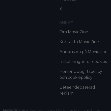
X
ANNAT
Om MovieZine
Kontakta MovieZine
Annonsera på Moviezine
Inställningar för cookies
Personuppgiftspolicy
och cookiepolicy
Beteendebaserad
reklam
Moviezine.se
är Sveriges största sajt för film, serier och spel. Utöver