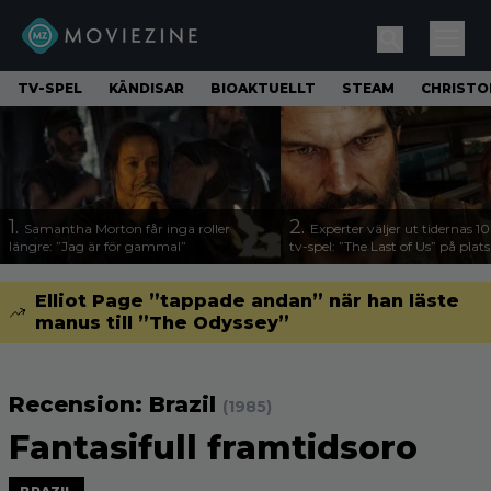
TV-SPEL
KÄNDISAR
BIOAKTUELLT
STEAM
CHRISTO
1.
2.
Samantha Morton får inga roller
Experter väljer ut tidernas 1
längre: ”Jag är för gammal”
tv-spel: ”The Last of Us” på plats
Elliot Page ”tappade andan” när han läste
manus till ”The Odyssey”
Recension: Brazil
(1985)
Fantasifull framtidsoro