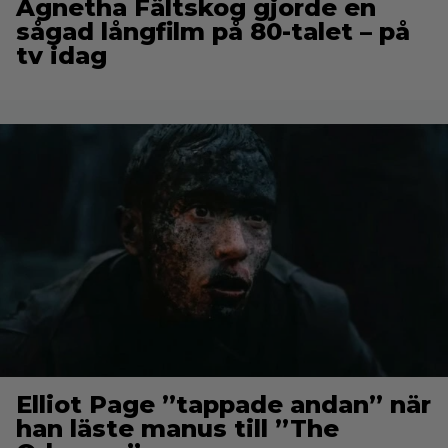
Agnetha Fältskog gjorde en
sågad långfilm på 80-talet – på
tv idag
Elliot Page ”tappade andan” när
han läste manus till ”The