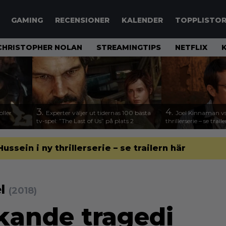
GAMING
RECENSIONER
KALENDER
TOPPLISTO
CHRISTOPHER NOLAN
STREAMINGTIPS
NETFLIX
3.
4.
ller
Experter väljer ut tidernas 100 bästa
Joel Kinnaman vs
tv-spel: ”The Last of Us” på plats 2
thrillerserie – se trail
sein i ny thrillerserie – se trailern här
el
(2018)
akande tragedi