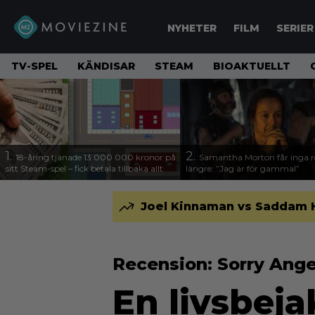
NYHETER
FILM
SERIER
TV-SPEL
KÄNDISAR
STEAM
BIOAKTUELLT
1.
2.
18-åring tjänade 13 000 000 kronor på
Samantha Morton får inga ro
sitt Steam-spel – fick betala tillbaka allt
längre: ”Jag är för gammal”
Joel Kinnaman vs Saddam Hus
Recension: Sorry Ang
En livsbej