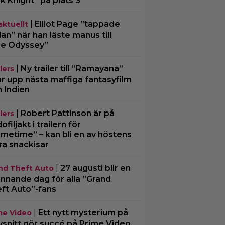
k Knight” på plats 3
|
Elliot Page ”tappade
aktuellt
an” när han läste manus till
e Odyssey”
|
Ny trailer till ”Ramayana”
lers
ar upp nästa maffiga fantasyfilm
n Indien
|
Robert Pattinson är på
lers
filjakt i trailern för
imetime” – kan bli en av höstens
ra snackisar
|
27 augusti blir en
nd Theft Auto
nnande dag för alla ”Grand
ft Auto”-fans
|
Ett nytt mysterium på
me Video
vsnitt gör succé på Prime Video