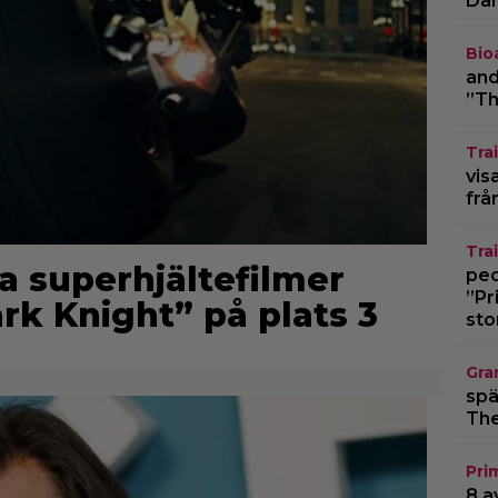
Dar
Bio
and
”Th
Trai
vis
frå
Trai
a superhjältefilmer
pedo
”Pr
ark Knight” på plats 3
sto
Gra
spä
The
Pri
8 a