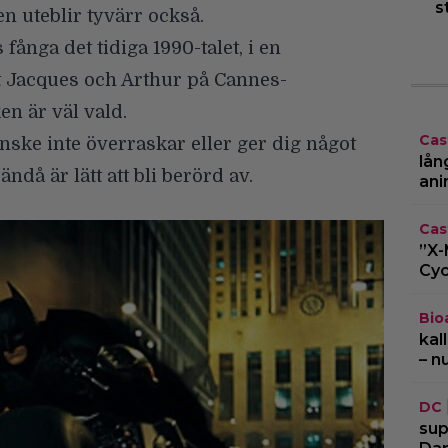
s
n uteblir tyvärr också.
fånga det tidiga 1990-talet, i en
t Jacques och Arthur på Cannes-
en är väl vald.
Cas
ske inte överraskar eller ger dig något
lån
ndå är lätt att bli berörd av.
ani
Cas
”X-
Cyc
Bio
kal
– n
DC
sup