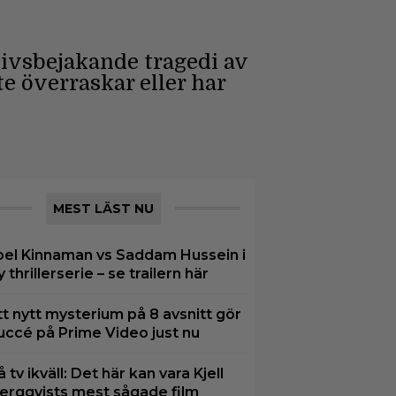
livsbejakande tragedi av
e överraskar eller har
MEST LÄST NU
oel Kinnaman vs Saddam Hussein i
y thrillerserie – se trailern här
tt nytt mysterium på 8 avsnitt gör
uccé på Prime Video just nu
å tv ikväll: Det här kan vara Kjell
ergqvists mest sågade film