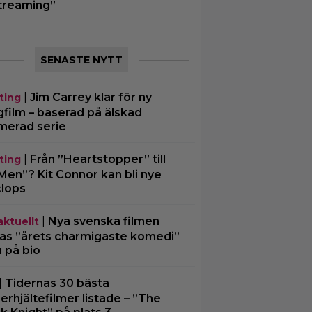
treaming”
SENASTE NYTT
|
Jim Carrey klar för ny
ting
gfilm – baserad på älskad
merad serie
|
Från ”Heartstopper” till
ting
Men”? Kit Connor kan bli nye
lops
|
Nya svenska filmen
aktuellt
las ”årets charmigaste komedi”
u på bio
|
Tidernas 30 bästa
erhjältefilmer listade – ”The