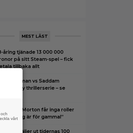
MEST LÄST
8-åring tjänade 13 000 000
ronor på sitt Steam-spel – fick
etala tillbaka allt
oel Kinnaman vs Saddam
ussein i ny thrillerserie – se
railern här
amantha Morton får inga roller
 och
ängre: ”Jag är för gammal”
eckla vårt
xperter väljer ut tidernas 100