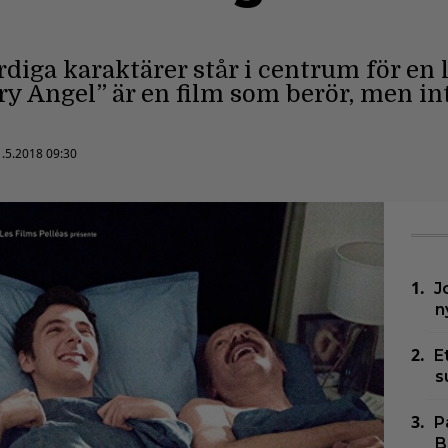
rdiga karaktärer står i centrum för en 
y Angel” är en film som berör, men int
.5.2018 09:30
J
n
E
s
P
B