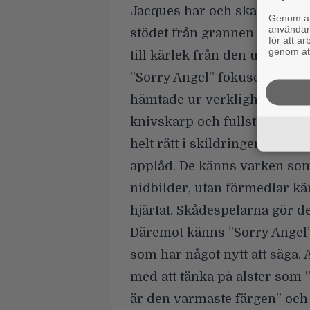
Jacques har och skaffar sig. 
Genom att
användaru
stödet från grannen och vän
för att a
genom att
till kärlek från den unge Art
”Sorry Angel” fokuserar my
hämtade ur verkligheten. När
knivskarp och fullständigt t
helt rätt i skildringen av de
applåd. De känns varken som
nidbilder, utan förmedlar kän
hjärtat. Skådespelarna gör d
Däremot känns ”Sorry Angel” 
som har något nytt att säga.
med att tänka på alster som ”
är den varmaste färgen” och