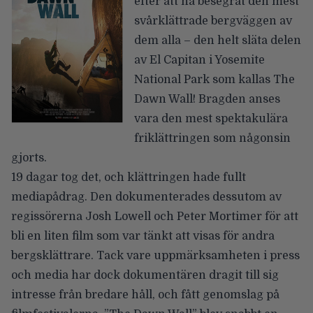
efter att ha besegrat den mest
svårklättrade bergväggen av
dem alla – den helt släta delen
av El Capitan i Yosemite
National Park som kallas The
Dawn Wall! Bragden anses
vara den mest spektakulära
friklättringen som någonsin
gjorts.
19 dagar tog det, och klättringen hade fullt
mediapådrag. Den dokumenterades dessutom av
regissörerna Josh Lowell och Peter Mortimer för att
bli en liten film som var tänkt att visas för andra
bergsklättrare. Tack vare uppmärksamheten i press
och media har dock dokumentären dragit till sig
intresse från bredare håll, och fått genomslag på