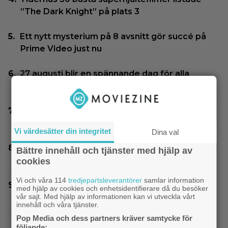
”The Dark Knight” på plats 3
Ett nytt mysterium på 8 avsnitt gör succé på
Prime Video just nu
27 augusti blir en spännande dag för alla
”Grand Theft Auto”-fans
Elliot Page ”tappade andan” när han läste
manus till ”The Odyssey”
Vi värdesätter din integritet
Dina val
Netflix har släppt 18 svenska originalfilmer –
Bättre innehåll och tjänster med hjälp av
har du koll på alla?
cookies
Vi och våra 114
tredjepartsleverantörer
samlar information
Disney-chefen försvarar årets biofloppar:
med hjälp av cookies och enhetsidentifierare då du besöker
vår sajt. Med hjälp av informationen kan vi utveckla vårt
”Kommer gå bra på streaming”
innehåll och våra tjänster.
Pop Media och dess partners kräver samtycke för
följande: