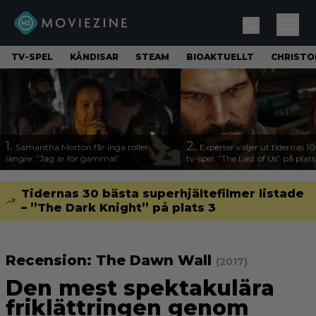
TV-SPEL
KÄNDISAR
STEAM
BIOAKTUELLT
CHRISTO
1.
2.
Samantha Morton får inga roller
Experter väljer ut tidernas 1
längre: ”Jag är för gammal”
tv-spel: ”The Last of Us” på plats
Tidernas 30 bästa superhjältefilmer listade
– ”The Dark Knight” på plats 3
Recension: The Dawn Wall
(2017)
Den mest spektakulära
friklättringen genom