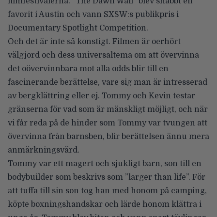
filmfestivalerna. ”The Dawn Wall” blev snabbt en
favorit i Austin och vann SXSW:s publikpris i
Documentary Spotlight Competition.
Och det är inte så konstigt. Filmen är oerhört
välgjord och dess universaltema om att övervinna
det oövervinnbara mot alla odds blir till en
fascinerande berättelse, vare sig man är intresserad
av bergklättring eller ej. Tommy och Kevin testar
gränserna för vad som är mänskligt möjligt, och när
vi får reda på de hinder som Tommy var tvungen att
övervinna från barnsben, blir berättelsen ännu mera
anmärkningsvärd.
Tommy var ett magert och sjukligt barn, son till en
bodybuilder som beskrivs som ”larger than life”. För
att tuffa till sin son tog han med honom på camping,
köpte boxningshandskar och lärde honom klättra i