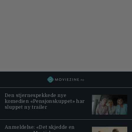
Den stjernespekkede nye
komedien «Pensjonskuppet» har
sluppet ny trailer
Anmeldelse: «Det skjedde en