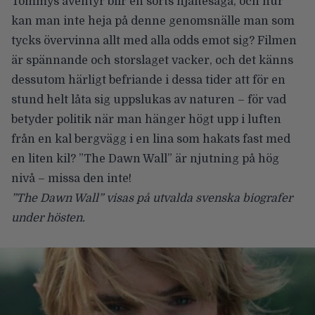
Tommys äventyr blir en sorts hjältesaga, och hur
kan man inte heja på denne genomsnälle man som
tycks övervinna allt med alla odds emot sig? Filmen
är spännande och storslaget vacker, och det känns
dessutom härligt befriande i dessa tider att för en
stund helt låta sig uppslukas av naturen – för vad
betyder politik när man hänger högt upp i luften
från en kal bergvägg i en lina som hakats fast med
en liten kil? ”The Dawn Wall” är njutning på hög
nivå – missa den inte!
”The Dawn Wall” visas på utvalda svenska biografer
under hösten.