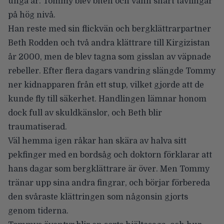
unga år. Tommy blev biten och vann snart tävlingar
på hög nivå.
Han reste med sin flickvän och bergklättrarpartner
Beth Rodden och två andra klättrare till Kirgizistan
år 2000, men de blev tagna som gisslan av väpnade
rebeller. Efter flera dagars vandring slängde Tommy
ner kidnapparen från ett stup, vilket gjorde att de
kunde fly till säkerhet. Handlingen lämnar honom
dock full av skuldkänslor, och Beth blir
traumatiserad.
Väl hemma igen råkar han skära av halva sitt
pekfinger med en bordsåg och doktorn förklarar att
hans dagar som bergklättrare är över. Men Tommy
tränar upp sina andra fingrar, och börjar förbereda
den svåraste klättringen som någonsin gjorts
genom tiderna.