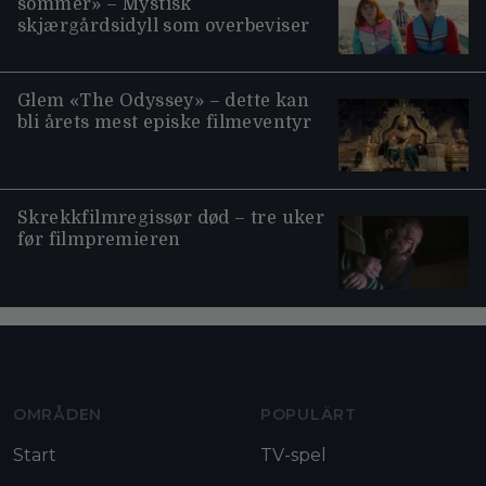
sommer» – Mystisk
skjærgårdsidyll som overbeviser
Glem «The Odyssey» – dette kan
bli årets mest episke filmeventyr
Skrekkfilmregissør død – tre uker
før filmpremieren
Moviezine footer navigation
OMRÅDEN
POPULÄRT
Start
TV-spel