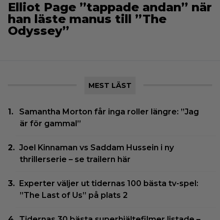
Elliot Page ”tappade andan” när
han läste manus till ”The
Odyssey”
MEST LÄST
Samantha Morton får inga roller längre: ”Jag
är för gammal”
Joel Kinnaman vs Saddam Hussein i ny
thrillerserie – se trailern här
Experter väljer ut tidernas 100 bästa tv-spel:
”The Last of Us” på plats 2
Tidernas 30 bästa superhjältefilmer listade –