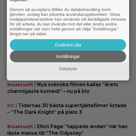
SENASTE NYTT
Genom att acceptera tillåter du databehandling inom
tjänsten, avslag kan påverka användarupplevelsen. Vissa
tredjepartsleverantörer kan använda sitt berättigade intresse
|
Nu vet vi vem som spelar
Kommande filmer
för att arbeta, du kan invända mot det eller ändra andra
skurken Ganondorf i ”The Legend of Zelda”
inställningar när som helst genom att välja "Inställningar"
längst ner på sidan.
|
Jim Carrey klar för ny långfilm –
Casting
Godkänn alla
baserad på älskad animerad serie
Inställningar
|
Från ”Heartstopper” till ”X-Men”? Kit
Casting
Dataskydd
Connor kan bli nye Cyclops
|
Nya svenska filmen kallas ”årets
Bioaktuellt
charmigaste komedi” – nu på bio
|
Tidernas 30 bästa superhjältefilmer listade
DC
– ”The Dark Knight” på plats 3
|
Elliot Page ”tappade andan” när han
Bioaktuellt
läste manus till ”The Odyssey”