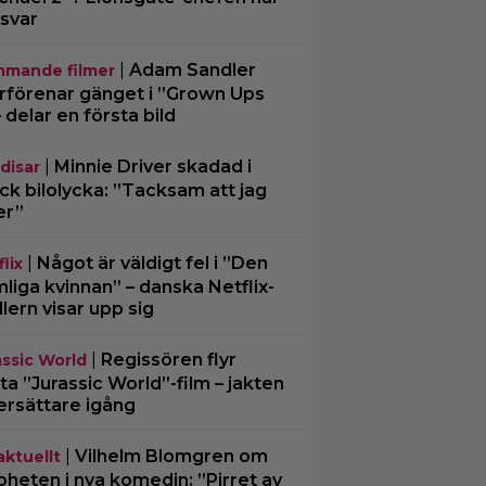
 svar
|
Adam Sandler
mande filmer
rförenar gänget i ”Grown Ups
– delar en första bild
|
Minnie Driver skadad i
disar
ck bilolycka: ”Tacksam att jag
er”
|
Något är väldigt fel i ”Den
lix
liga kvinnan” – danska Netflix-
illern visar upp sig
|
Regissören flyr
assic World
ta ”Jurassic World”-film – jakten
ersättare igång
|
Vilhelm Blomgren om
aktuellt
oheten i nya komedin: ”Pirret av