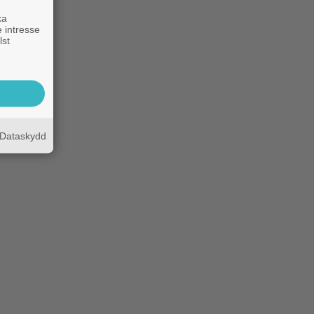
ka
 intresse
lst
Dataskydd