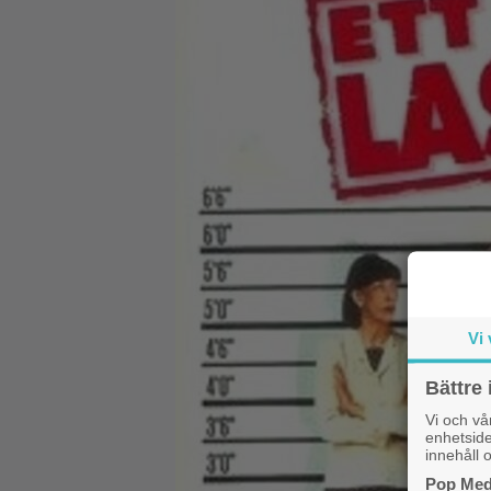
Vi 
Bättre 
Vi och v
enhetside
innehåll o
Pop Medi