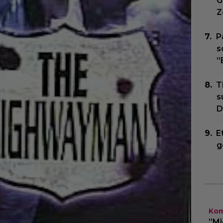
G
Z
P
s
”
T
s
D
E
g
Kom
”Mi