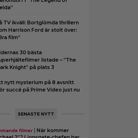
anondorf i ”The Legend of
elda”
å TV ikväll: Bortglömda thrillern
om Harrison Ford är stolt över:
Bra film”
idernas 30 bästa
uperhjältefilmer listade – ”The
ark Knight” på plats 3
tt nytt mysterium på 8 avsnitt
ör succé på Prime Video just nu
SENASTE NYTT
|
När kommer
mande filmer
chael 2”? Lionsgate-chefen har