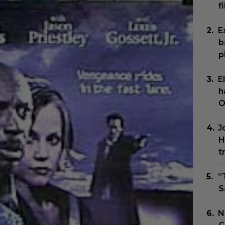
f
E
b
p
E
h
O
J
H
t
”
S
N