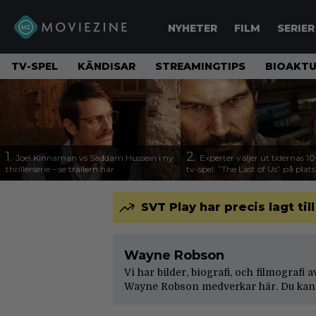
NYHETER
FILM
SERIER
TV-SPEL
KÄNDISAR
STREAMINGTIPS
BIOAKTU
1.
2.
Joel Kinnaman vs Saddam Hussein i ny
Experter väljer ut tidernas 1
thrillerserie – se trailern här
tv-spel: ”The Last of Us” på plats
SVT Play har precis lagt til
Wayne Robson
Vi har bilder, biografi, och filmografi
Wayne Robson medverkar här. Du kan 