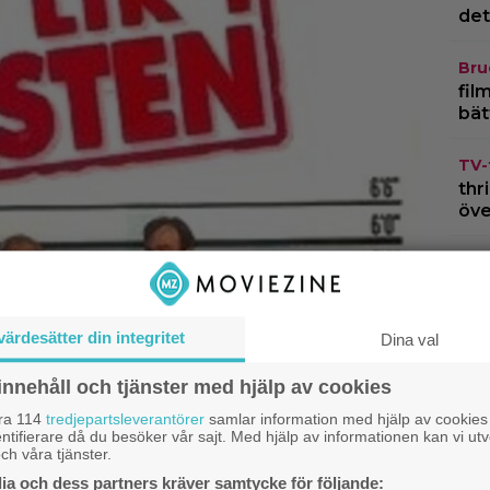
det
Bru
fil
bät
TV-
thr
öve
TV-
Mik
dan
värdesätter din integritet
Dina val
Str
gjo
innehåll och tjänster med hjälp av cookies
tal
åra 114
tredjepartsleverantörer
samlar information med hjälp av cookies
ntifierare då du besöker vår sajt. Med hjälp av informationen kan vi utv
ch våra tjänster.
a och dess partners kräver samtycke för följande: