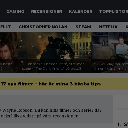
GAMING
RECENSIONER
KALENDER
TOPPLISTO
ELLT
CHRISTOPHER NOLAN
STEAM
NETFLIX
3.
4.
00 bästa
Tidernas 30 bästa superhjältefilmer
SVT Play har preci
 2
listade – ”The Dark Knight” på plats 3
filmer – här är mina 
l 17 nya filmer – här är mina 3 bästa tips
 av Wayne Robson. Du kan hitta filmer och serier där
också läsa vidare på våra
recensioner
.
S