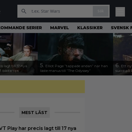
Sök
R
KOMMANDE SERIER
MARVEL
KLASSIKER
SVENSK 
5.
6.
s lagt till 17 nya
Elliot Page ”tappade andan” när han
Ett ny
3 bästa tips
läste manus till ”The Odyssey”
succé på 
MEST LÄST
VT Play har precis lagt till 17 nya