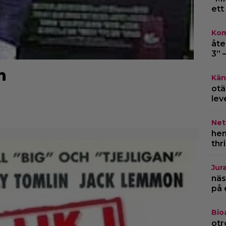
ett
Kom
åte
3” 
n
Kän
otä
lev
Netf
hem
thr
Jur
näs
på 
Bio
otr