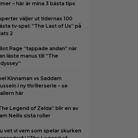
ilmer – här är mina 3 bästa tips
xperter väljer ut tidernas 100
ästa tv-spel: ”The Last of Us” på
lats 2
lliot Page ”tappade andan” när
an läste manus till ”The
dyssey”
oel Kinnaman vs Saddam
ussein i ny thrillerserie – se
railern här
The Legend of Zelda” blir en av
am Neills sista roller
u vet vi vem som spelar skurken