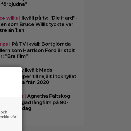
 förbjudna”
|
Ikväll på tv: ”Die Hard”-
ce Willis
men som Bruce Willis tyckte var
tre än 1:an
|
På TV ikväll: Bortglömda
tips
illern som Harrison Ford är stolt
r: ”Bra film”
|
På tv ikväll: Mads
tips
kelsen super till rejält i tokhyllat
skt drama från 2020
|
Agnetha Fältskog
eamingtips
rde en sågad långfilm på 80-
et – på tv idag
 och
eckla vårt