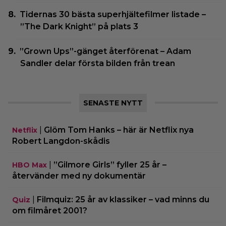
Tidernas 30 bästa superhjältefilmer listade –
”The Dark Knight” på plats 3
”Grown Ups”-gänget återförenat – Adam
Sandler delar första bilden från trean
SENASTE NYTT
|
Glöm Tom Hanks – här är Netflix nya
Netflix
Robert Langdon-skådis
|
”Gilmore Girls” fyller 25 år –
HBO Max
återvänder med ny dokumentär
|
Filmquiz: 25 år av klassiker – vad minns du
Quiz
om filmåret 2001?