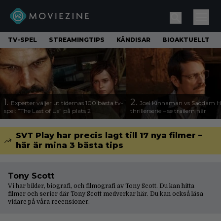
TV-SPEL
STREAMINGTIPS
KÄNDISAR
BIOAKTUELLT
1.
2.
Experter väljer ut tidernas 100 bästa tv-
Joel Kinnaman vs Saddam Hu
spel: ”The Last of Us” på plats 2
thrillerserie – se trailern här
SVT Play har precis lagt till 17 nya filmer –
här är mina 3 bästa tips
Tony Scott
Vi har bilder, biografi, och filmografi av Tony Scott. Du kan hitta
filmer och serier där Tony Scott medverkar här. Du kan också läsa
vidare på våra
recensioner
.