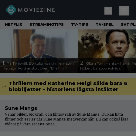
NETFLIX
STREAMINGTIPS
TV-TIPS
TV-SPEL
SVT PL
1.
2.
På TV ikväll: Bortglömda thrillern som
Glöm Tom Hanks – här är Net
Harrison Ford är stolt över: ”Bra film”
Robert Langdon-skådis
Thrillern med Katherine Heigl sålde bara 6
biobiljetter – historiens lägsta intäkter
Sune Mangs
Vi har bilder, biografi, och filmografi av Sune Mangs. Du kan hitta
filmer och serier där Sune Mangs medverkar här. Du kan också läsa
vidare på våra
recensioner
.