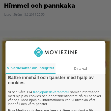
Himmel och pannkaka
Jesper Ström - 8.6.2014 20:50
Vi värdesätter din integritet
Dina val
Bättre innehåll och tjänster med hjälp av
cookies
Vi och våra 114
tredjepartsleverantörer
samlar information
med hjälp av cookies och enhetsidentifierare då du besöker
vår sajt. Med hjälp av informationen kan vi utveckla vårt
innehåll och våra tjänster.
Pop Media och dess partners kräver samtycke för