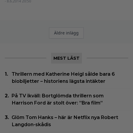
- 8.6.2014 20:50
Inläggsnavigering
Äldre inlägg
MEST LÄST
Thrillern med Katherine Heigl sålde bara 6
biobiljetter – historiens lägsta intäkter
På TV ikväll: Bortglömda thrillern som
Harrison Ford är stolt över: ”Bra film”
Glöm Tom Hanks – här är Netflix nya Robert
Langdon-skådis