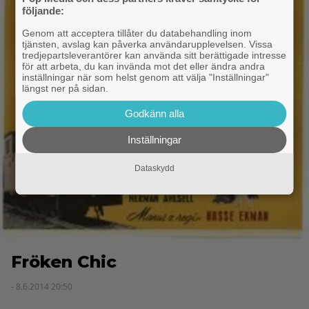
följande:
Genom att acceptera tillåter du databehandling inom
tjänsten, avslag kan påverka användarupplevelsen. Vissa
tredjepartsleverantörer kan använda sitt berättigade intresse
för att arbeta, du kan invända mot det eller ändra andra
inställningar när som helst genom att välja "Inställningar"
längst ner på sidan.
Godkänn alla
Inställningar
Dataskydd
Fröken Chic
- 8.6.2014 20:50