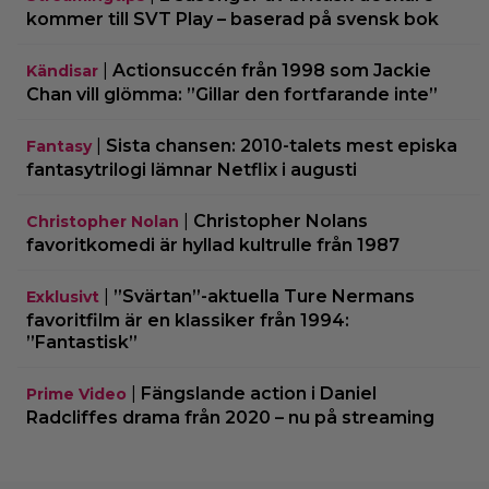
kommer till SVT Play – baserad på svensk bok
|
Actionsuccén från 1998 som Jackie
Kändisar
Chan vill glömma: ”Gillar den fortfarande inte”
|
Sista chansen: 2010-talets mest episka
Fantasy
fantasytrilogi lämnar Netflix i augusti
|
Christopher Nolans
Christopher Nolan
favoritkomedi är hyllad kultrulle från 1987
|
”Svärtan”-aktuella Ture Nermans
Exklusivt
favoritfilm är en klassiker från 1994:
”Fantastisk”
|
Fängslande action i Daniel
Prime Video
Radcliffes drama från 2020 – nu på streaming