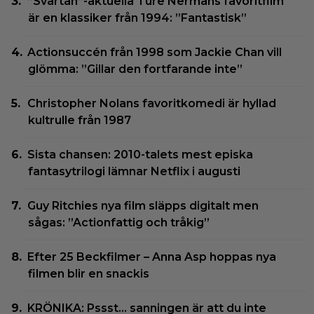
”Svärtan”-aktuella Ture Nermans favoritfilm
är en klassiker från 1994: ”Fantastisk”
Actionsuccén från 1998 som Jackie Chan vill
glömma: ”Gillar den fortfarande inte”
Christopher Nolans favoritkomedi är hyllad
kultrulle från 1987
Sista chansen: 2010-talets mest episka
fantasytrilogi lämnar Netflix i augusti
Guy Ritchies nya film släpps digitalt men
sågas: ”Actionfattig och tråkig”
Efter 25 Beckfilmer – Anna Asp hoppas nya
filmen blir en snackis
KRÖNIKA: Pssst… sanningen är att du inte