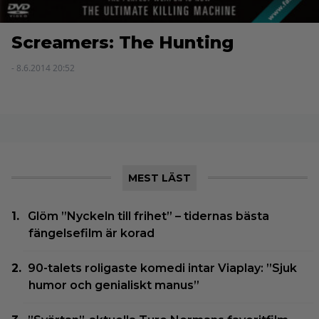
Screamers: The Hunting
- 8.6.2014 20:52
MEST LÄST
Glöm ”Nyckeln till frihet” – tidernas bästa
fängelsefilm är korad
90-talets roligaste komedi intar Viaplay: ”Sjuk
humor och genialiskt manus”