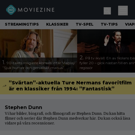
STREAMINGTIPS
KLASSIKER
TV-SPEL
TV-TIPS
VIAP
2.
På tv ikväll: En av Nolans bä
1.
90-talets roligaste komedi intar Viaplay:
fyller 20 – gick nästan till en a
”Sjuk humor och genialiskt manus”
regissör
”Svärtan”-aktuella Ture Nermans favoritfilm
är en klassiker från 1994: ”Fantastisk”
Stephen Dunn
Vi har bilder, biografi, och filmografi av Stephen Dunn. Du kan hitta
filmer och serier där Stephen Dunn medverkar här. Du kan också läsa
vidare på våra
recensioner
.