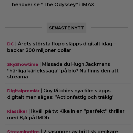
behöver se ”The Odyssey” i IMAX
SENASTE NYTT
|
Årets största flopp släpps digitalt idag –
DC
backar 200 miljoner dollar
|
Missade du Hugh Jackmans
SkyShowtime
”härliga kärlekssaga” på bio? Nu finns den att
streama
|
Guy Ritchies nya film släpps
Digitalpremiär
digitalt men sågas: ”Actionfattig och tråkig”
|
Ikväll på tv: Kika in en ”perfekt” thriller
Klassiker
med 8,4 på IMDb
|
2 säsonger av brittisk deckare
Streamingtips