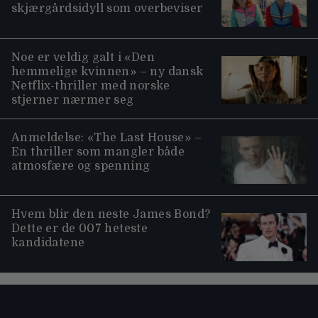
skjærgårdsidyll som overbeviser
Noe er veldig galt i «Den
hemmelige kvinnen» – ny dansk
Netflix-thriller med norske
stjerner nærmer seg
Anmeldelse: «The Last House» –
En thriller som mangler både
atmosfære og spenning
Hvem blir den neste James Bond?
Dette er de 007 heteste
kandidatene
Moviezine footer navigation