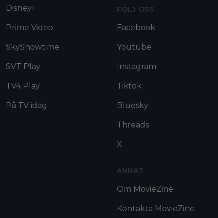
Disney+
FÖLJ OSS
Prime Video
Facebook
SkyShowtime
Youtube
SVT Play
Instagram
TV4 Play
Tiktok
På TV idag
Bluesky
Threads
X
ANNAT
Om MovieZine
Kontakta MovieZine