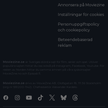
Annonsera på Moviezine
Inställningar för cookies
Personuppgiftspolicy
och cookiepolicy
Beteendebaserad
reklam
Moviezine.se
är Sveriges största sajt för film, serier och spel. Utöver
populära sajten hittar du oss också på Instagram, Facebook, Youtube. För
resten av Norden hittar du samma ämnen på våra syskonsajter
MovieZine.no
och
Episodi.fi
.
Moviezine.se
drivs av MovieZine AB, Olofsgatan 18, 111 36 Stockholm
(org.nr 559200-1142). Chefredaktör
Alexander Kardelo
.
Facebook
Instagram
Youtube
Tiktok
X
Bluesky
Threads