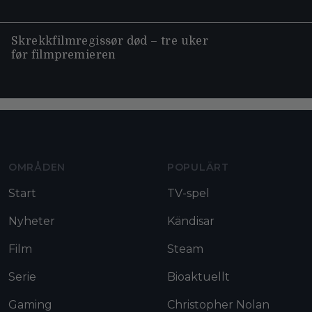
Skrekkfilmregissør død – tre uker
før filmpremieren
Moviezine footer navigation
OMRÅDEN
POPULÄRT
Start
TV-spel
Nyheter
Kändisar
Film
Steam
Serie
Bioaktuellt
Gaming
Christopher Nolan