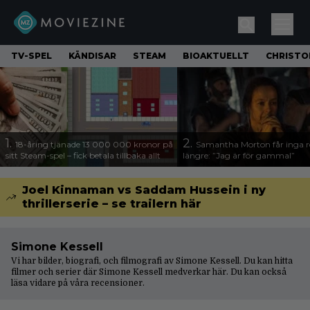
TV-SPEL
KÄNDISAR
STEAM
BIOAKTUELLT
CHRISTO
1.
2.
18-åring tjänade 13 000 000 kronor på
Samantha Morton får inga ro
sitt Steam-spel – fick betala tillbaka allt
längre: ”Jag är för gammal”
Joel Kinnaman vs Saddam Hussein i ny
thrillerserie – se trailern här
Simone Kessell
Vi har bilder, biografi, och filmografi av Simone Kessell. Du kan hitta
filmer och serier där Simone Kessell medverkar här. Du kan också
läsa vidare på våra
recensioner
.