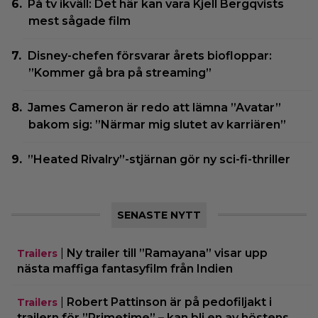
På tv ikväll: Det här kan vara Kjell Bergqvists
mest sågade film
Disney-chefen försvarar årets biofloppar:
”Kommer gå bra på streaming”
James Cameron är redo att lämna ”Avatar”
bakom sig: ”Närmar mig slutet av karriären”
”Heated Rivalry”-stjärnan gör ny sci-fi-thriller
SENASTE NYTT
|
Ny trailer till ”Ramayana” visar upp
Trailers
nästa maffiga fantasyfilm från Indien
|
Robert Pattinson är på pedofiljakt i
Trailers
trailern för ”Primetime” – kan bli en av höstens