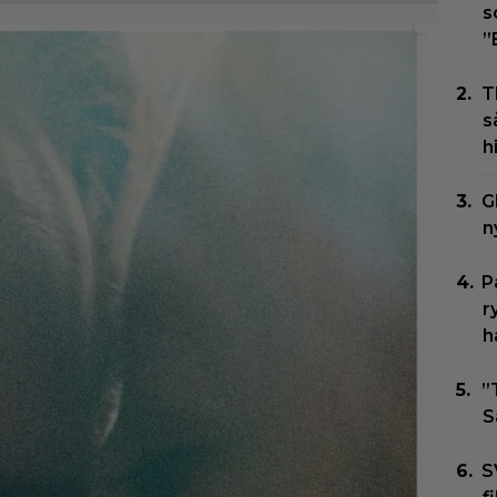
s
”
T
s
h
G
n
P
r
h
”
S
S