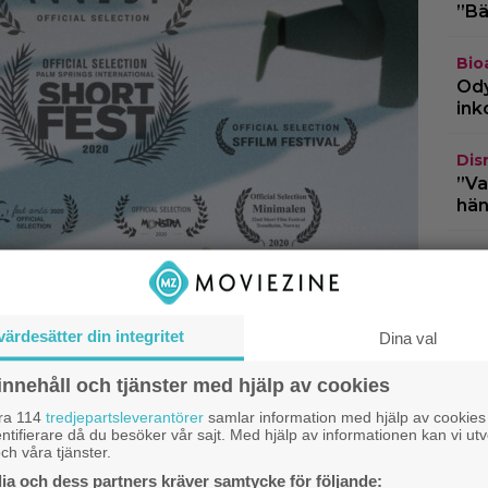
”Bä
Bio
Ody
ink
Dis
”Va
hän
TV-
skr
fyr
värdesätter din integritet
Dina val
Kla
fil
innehåll och tjänster med hjälp av cookies
jät
åra 114
tredjepartsleverantörer
samlar information med hjälp av cookies
To
ntifierare då du besöker vår sajt. Med hjälp av informationen kan vi utv
ch våra tjänster.
a och dess partners kräver samtycke för följande: