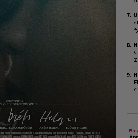
f
U
s
f
N
G
Z
N
F
G
Bio
Ann