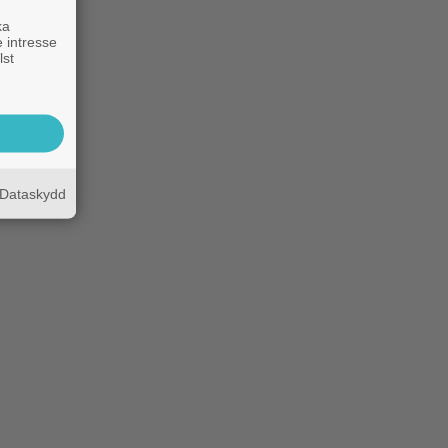
ka
 intresse
lst
Dataskydd