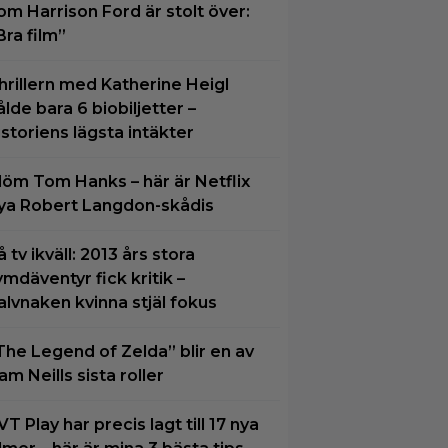
om Harrison Ford är stolt över:
Bra film”
hrillern med Katherine Heigl
ålde bara 6 biobiljetter –
istoriens lägsta intäkter
löm Tom Hanks – här är Netflix
ya Robert Langdon-skådis
å tv ikväll: 2013 års stora
ymdäventyr fick kritik –
alvnaken kvinna stjäl fokus
The Legend of Zelda” blir en av
am Neills sista roller
VT Play har precis lagt till 17 nya