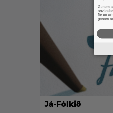
Genom att
användaru
för att a
genom att
Já-Fólkið