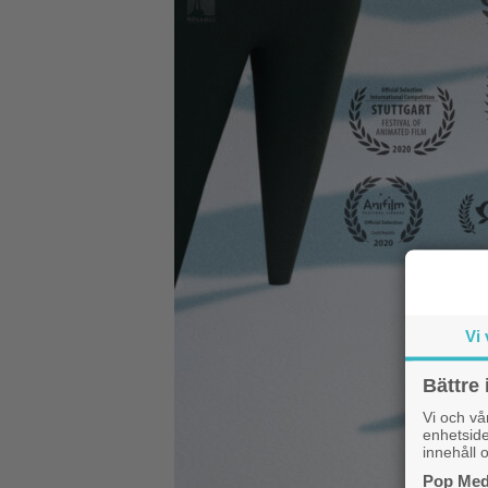
Vi 
Bättre 
Vi och v
enhetside
innehåll o
Pop Medi