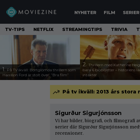
NYHETER
FILM
SERIER
TV-TIPS
NETFLIX
STREAMINGTIPS
TRIVIA
T
2.
Thrillern med Katherine Heigl
1.
På TV ikväll: Bortglömda thrillern som
bara 6 biobiljetter – historiens l
Harrison Ford är stolt över: ”Bra film”
intäkter
På tv ikväll: 2013 års stora
Sigurður Sigurjónsson
Vi har bilder, biografi, och filmografi
serier där Sigurður Sigurjónsson medv
recensioner
.