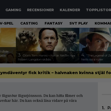
GAMING
RECENSIONER
KALENDER
TOPPLISTO
V-SPEL
CASTING
FANTASY
SVT PLAY
KOMMAN
 sålde
3.
4.
ägsta
Glöm Tom Hanks – här är Netflix nya
”The Legend of Ze
Robert Langdon-skådis
Neills sista roller
 rymdäventyr fick kritik – halvnaken kvinna stjäl f
 av Sigurður Sigurjónsson. Du kan hitta filmer och
erkar här. Du kan också läsa vidare på våra
P