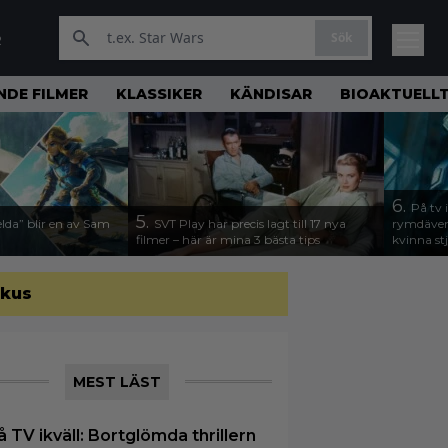
Sök
R
DE FILMER
KLASSIKER
KÄNDISAR
BIOAKTUELL
6.
På tv 
5.
lda” blir en av Sam
SVT Play har precis lagt till 17 nya
rymdävent
filmer – här är mina 3 bästa tips
kvinna stj
okus
MEST LÄST
å TV ikväll: Bortglömda thrillern