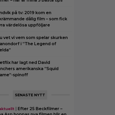
ilmer – här är mina 3 bästa tips
ndvik på tv: 2019 kom en
krämmande dålig film – som fick
yra värdelösa uppföljare
u vet vi vem som spelar skurken
anondorf i ”The Legend of
elda”
etflix har lagt ned David
inchers amerikanska ”Squid
ame”-spinoff
SENASTE NYTT
|
Efter 25 Beckfilmer –
aktuellt
a Asp hoppas nya filmen blir en