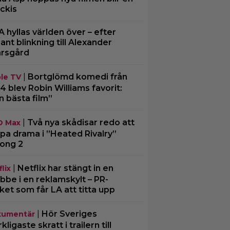
ckis
A hyllas världen över – efter
ljant blinkning till Alexander
rsgård
|
Bortglömd komedi från
le TV
4 blev Robin Williams favorit:
n bästa film”
|
Två nya skådisar redo att
O Max
pa drama i ”Heated Rivalry”
ong 2
|
Netflix har stängt in en
lix
bbe i en reklamskylt – PR-
cket som får LA att titta upp
|
Hör Sveriges
umentär
ligaste skratt i trailern till