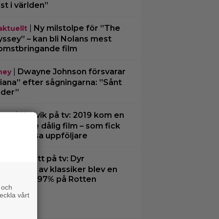
st i världen”
|
Ny milstolpe för ”The
aktuellt
ssey” – kan bli Nolans mest
omstbringande film
|
Dwayne Johnson försvarar
ney
iana” efter sågningarna: ”Sånt
der”
|
Undvik på tv: 2019 kom en
tips
ämmande dålig film – som fick
a värdelösa uppföljare
|
Inatt på tv: Dyr
ssiker
matisering av klassiker blev en
tesuccé – 97% på Rotten
 och
matoes
eckla vårt