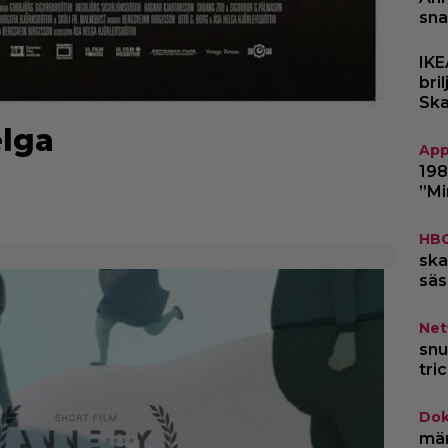
sna
IKE
bri
Ska
elga
App
198
”Mi
HB
ska
säs
Netf
snu
tri
Dok
märk