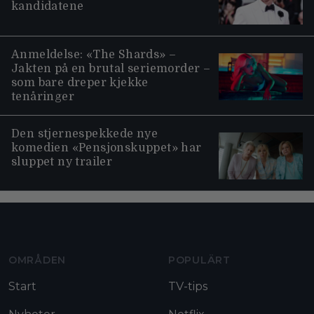
kandidatene
Anmeldelse: «The Shards» –
Jakten på en brutal seriemorder –
som bare dreper kjekke
tenåringer
Den stjernespekkede nye
komedien «Pensjonskuppet» har
sluppet ny trailer
Moviezine footer navigation
OMRÅDEN
POPULÄRT
Start
TV-tips