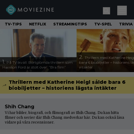
TV-TIPS
NETFLIX
STREAMINGTIPS
TV-SPEL
TRIVIA
2.
Thrillern med Katherine Heigl
1.
På TV ikväll: Bortglömda thrillern som
bara 6 biobiljetter – historiens l
Harrison Ford är stolt över: ”Bra film”
intäkter
Thrillern med Katherine Heigl sålde bara 6
biobiljetter – historiens lägsta intäkter
Shih Chang
Vi har bilder, biografi, och filmografi av Shih Chang. Du kan hitta
filmer och serier där Shih Chang medverkar här. Du kan också läsa
vidare på våra
recensioner
.