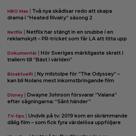
|
Två nya skådisar redo att skapa
HBO Max
drama i ”Heated Rivalry” säsong 2
|
Netflix har stängt in en snubbe i en
Netflix
reklamskylt – PR-tricket som får LA att titta upp
|
Hör Sveriges märkligaste skratt i
Dokumentär
trailern till ”Bäst i världen”
|
Ny milstolpe för ”The Odyssey” –
Bioaktuellt
kan bli Nolans mest inkomstbringande film
|
Dwayne Johnson försvarar ”Vaiana”
Disney
efter sågningarna: ”Sånt händer”
|
Undvik på tv: 2019 kom en skrämmande
TV-tips
dålig film – som fick fyra värdelösa uppföljare