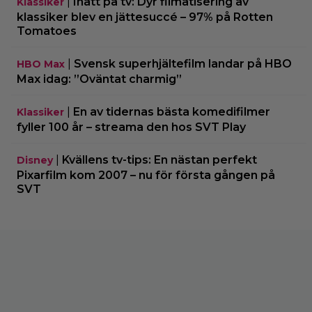
|
Inatt på tv: Dyr filmatisering av
Klassiker
klassiker blev en jättesuccé – 97% på Rotten
Tomatoes
|
Svensk superhjältefilm landar på HBO
HBO Max
Max idag: ”Oväntat charmig”
|
En av tidernas bästa komedifilmer
Klassiker
fyller 100 år – streama den hos SVT Play
|
Kvällens tv-tips: En nästan perfekt
Disney
Pixarfilm kom 2007 – nu för första gången på
SVT