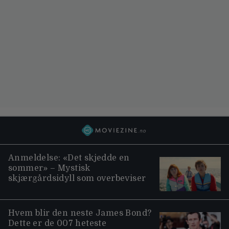
Anmeldelse: «Det skjedde en
sommer» – Mystisk
skjærgårdsidyll som overbeviser
Hvem blir den neste James Bond?
Dette er de 007 heteste