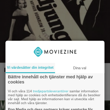
Vi värdesätter din integritet
Dina val
I asfaltens djungel
Bättre innehåll och tjänster med hjälp av
- 8.6.2014 20:51
cookies
Vi och våra 114
tredjepartsleverantörer
samlar information
med hjälp av cookies och enhetsidentifierare då du besöker
vår sajt. Med hjälp av informationen kan vi utveckla vårt
innehåll och våra tjänster.
Pop Media och dess partners kräver samtycke för