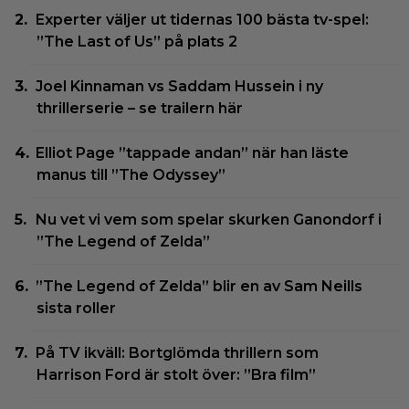
Experter väljer ut tidernas 100 bästa tv-spel:
”The Last of Us” på plats 2
Joel Kinnaman vs Saddam Hussein i ny
thrillerserie – se trailern här
Elliot Page ”tappade andan” när han läste
manus till ”The Odyssey”
Nu vet vi vem som spelar skurken Ganondorf i
”The Legend of Zelda”
”The Legend of Zelda” blir en av Sam Neills
sista roller
På TV ikväll: Bortglömda thrillern som
Harrison Ford är stolt över: ”Bra film”