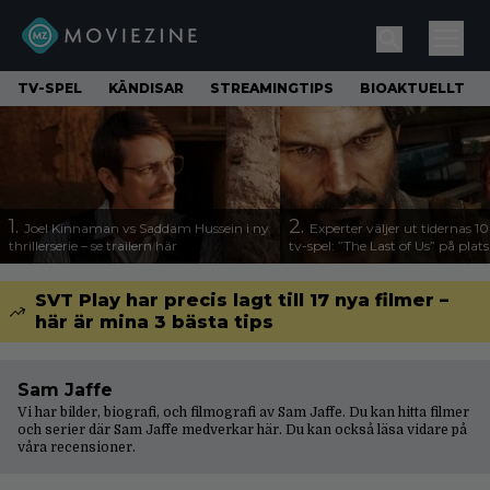
TV-SPEL
KÄNDISAR
STREAMINGTIPS
BIOAKTUELLT
1.
2.
Joel Kinnaman vs Saddam Hussein i ny
Experter väljer ut tidernas 1
thrillerserie – se trailern här
tv-spel: ”The Last of Us” på plats
SVT Play har precis lagt till 17 nya filmer –
här är mina 3 bästa tips
Sam Jaffe
Vi har bilder, biografi, och filmografi av Sam Jaffe. Du kan hitta filmer
och serier där Sam Jaffe medverkar här. Du kan också läsa vidare på
våra
recensioner
.