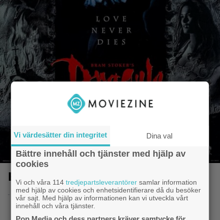
Vi värdesätter din integritet
Dina val
Bättre innehåll och tjänster med hjälp av
cookies
Bram Stoker’s Dracula
Vi och våra 114
tredjepartsleverantörer
samlar information
med hjälp av cookies och enhetsidentifierare då du besöker
- 8.6.2014 20:50
vår sajt. Med hjälp av informationen kan vi utveckla vårt
innehåll och våra tjänster.
Pop Media och dess partners kräver samtycke för