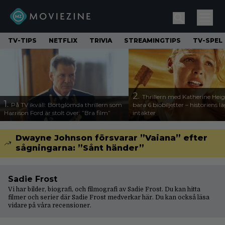
TV-TIPS
NETFLIX
TRIVIA
STREAMINGTIPS
TV-SPEL
2.
Thrillern med Katherine Heigl
1.
På TV ikväll: Bortglömda thrillern som
bara 6 biobiljetter – historiens l
Harrison Ford är stolt över: ”Bra film”
intäkter
Dwayne Johnson försvarar ”Vaiana” efter
sågningarna: ”Sånt händer”
Sadie Frost
Vi har bilder, biografi, och filmografi av Sadie Frost. Du kan hitta
filmer och serier där Sadie Frost medverkar här. Du kan också läsa
vidare på våra
recensioner
.