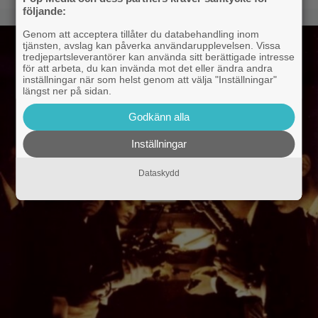
följande:
Genom att acceptera tillåter du databehandling inom
tjänsten, avslag kan påverka användarupplevelsen. Vissa
tredjepartsleverantörer kan använda sitt berättigade intresse
för att arbeta, du kan invända mot det eller ändra andra
inställningar när som helst genom att välja "Inställningar"
längst ner på sidan.
Godkänn alla
Inställningar
Dataskydd