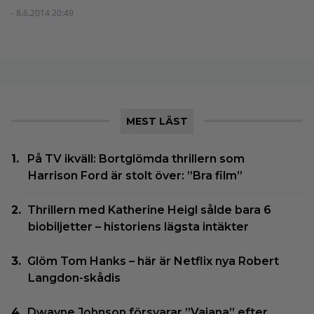
- 8.6.2014 20:49
MEST LÄST
På TV ikväll: Bortglömda thrillern som
Harrison Ford är stolt över: ”Bra film”
Thrillern med Katherine Heigl sålde bara 6
biobiljetter – historiens lägsta intäkter
Glöm Tom Hanks – här är Netflix nya Robert
Langdon-skådis
Dwayne Johnson försvarar ”Vaiana” efter