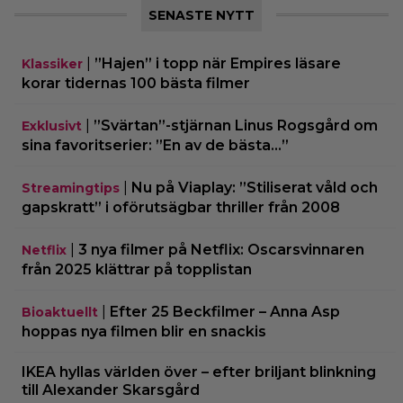
SENASTE NYTT
|
”Hajen” i topp när Empires läsare
Klassiker
korar tidernas 100 bästa filmer
|
”Svärtan”-stjärnan Linus Rogsgård om
Exklusivt
sina favoritserier: ”En av de bästa…”
|
Nu på Viaplay: ”Stiliserat våld och
Streamingtips
gapskratt” i oförutsägbar thriller från 2008
|
3 nya filmer på Netflix: Oscarsvinnaren
Netflix
från 2025 klättrar på topplistan
|
Efter 25 Beckfilmer – Anna Asp
Bioaktuellt
hoppas nya filmen blir en snackis
IKEA hyllas världen över – efter briljant blinkning
till Alexander Skarsgård