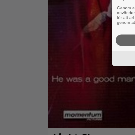
Genom att
användaru
för att a
genom att