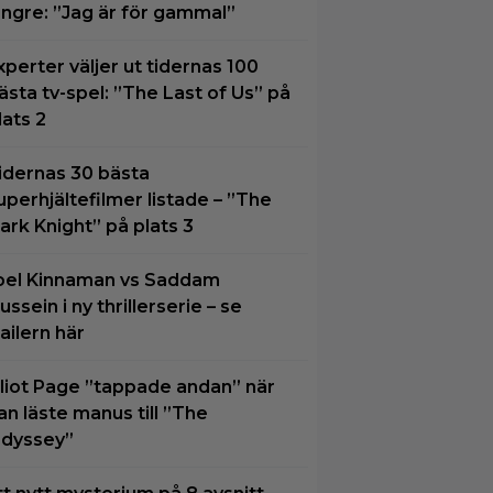
ängre: ”Jag är för gammal”
xperter väljer ut tidernas 100
ästa tv-spel: ”The Last of Us” på
lats 2
idernas 30 bästa
uperhjältefilmer listade – ”The
ark Knight” på plats 3
oel Kinnaman vs Saddam
ussein i ny thrillerserie – se
railern här
lliot Page ”tappade andan” när
an läste manus till ”The
dyssey”