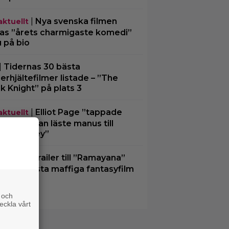
|
Nya svenska filmen
aktuellt
las ”årets charmigaste komedi”
u på bio
|
Tidernas 30 bästa
erhjältefilmer listade – ”The
k Knight” på plats 3
|
Elliot Page ”tappade
aktuellt
an” när han läste manus till
e Odyssey”
|
Ny trailer till ”Ramayana”
lers
ar upp nästa maffiga fantasyfilm
n Indien
 och
eckla vårt