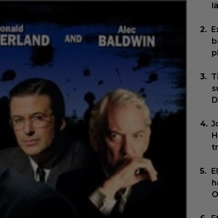
l
E
b
p
T
s
D
J
H
t
E
h
O