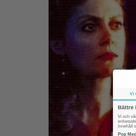
Vi 
Bättre 
Vi och v
enhetside
innehåll o
Pop Medi