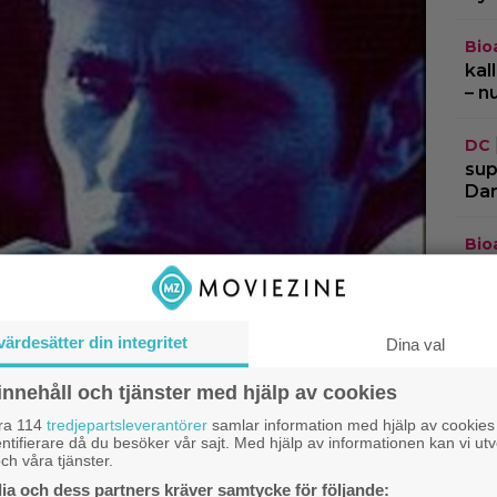
Bio
kal
– n
DC
sup
Dar
Bio
and
”Th
värdesätter din integritet
Trai
Dina val
vis
frå
innehåll och tjänster med hjälp av cookies
åra 114
tredjepartsleverantörer
samlar information med hjälp av cookies
ntifierare då du besöker vår sajt. Med hjälp av informationen kan vi utv
ch våra tjänster.
a och dess partners kräver samtycke för följande: