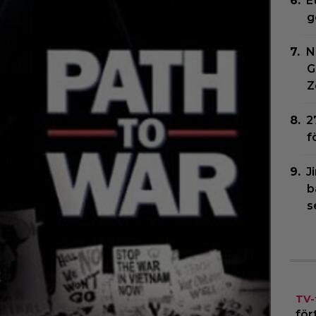
E
g
N
G
Z
2
f
J
b
s
TV-
för