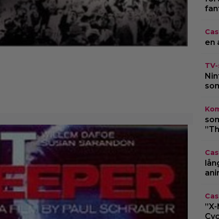
fan
Cas
en 
TV-
Nin
som
Kom
som
”Th
Cas
lån
ani
Cas
”X-
Cyc