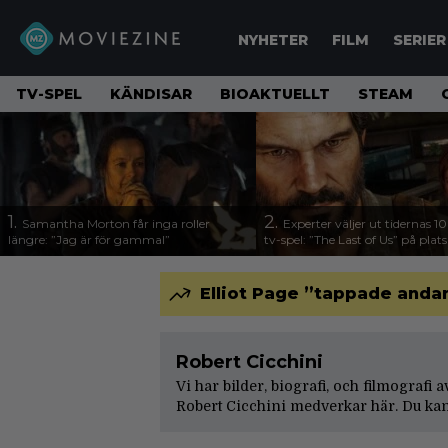
NYHETER
FILM
SERIER
TV-SPEL
KÄNDISAR
BIOAKTUELLT
STEAM
1.
2.
Samantha Morton får inga roller
Experter väljer ut tidernas 1
längre: ”Jag är för gammal”
tv-spel: ”The Last of Us” på plats
Elliot Page ”tappade andan
Robert Cicchini
Vi har bilder, biografi, och filmografi 
Robert Cicchini medverkar här. Du kan