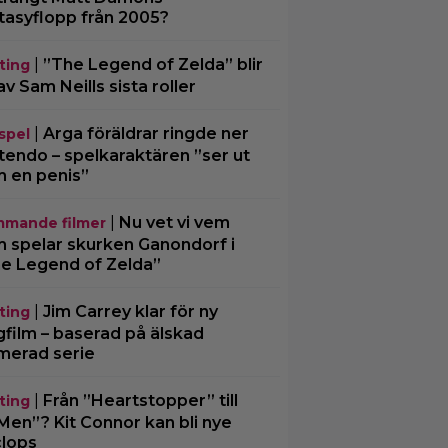
tasyflopp från 2005?
|
”The Legend of Zelda” blir
ting
av Sam Neills sista roller
|
Arga föräldrar ringde ner
spel
tendo – spelkaraktären ”ser ut
 en penis”
|
Nu vet vi vem
mande filmer
 spelar skurken Ganondorf i
e Legend of Zelda”
|
Jim Carrey klar för ny
ting
gfilm – baserad på älskad
merad serie
|
Från ”Heartstopper” till
ting
Men”? Kit Connor kan bli nye
lops