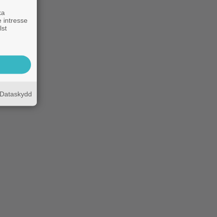
ka
 intresse
lst
Dataskydd