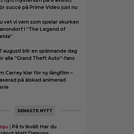
tt nytt mysterium på 8 avsnitt
ör succé på Prime Video just nu
u vet vi vem som spelar skurken
anondorf i ”The Legend of
elda”
7 augusti blir en spännande dag
ör alla ”Grand Theft Auto”-fans
im Carrey klar för ny långfilm –
aserad på älskad animerad
erie
SENASTE NYTT
|
På tv ikväll: Har du
tips
trängt Matt Damons