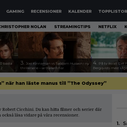
GAMING
RECENSIONER
KALENDER
TOPPLISTO
CHRISTOPHER NOLAN
STREAMINGTIPS
NETFLIX
3.
4.
00 bästa
Joel Kinnaman vs Saddam Hussein i ny
På tv ikväll: Det 
 2
thrillerserie – se trailern här
Bergqvists mest såga
” när han läste manus till ”The Odyssey”
av Robert Cicchini. Du kan hitta filmer och serier där
 också läsa vidare på våra
recensioner
.
S