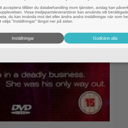
 acceptera tillåter du databehandling inom tjänsten, avslag kan påver
pplevelsen. Vissa tredjepartsleverantörer kan använda sitt berättigade
rbeta, du kan invända mot det eller ändra andra inställningar när som he
 välja "Inställningar" längst ner på sidan.
Inställningar
Godkänn alla