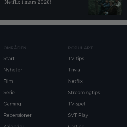
Netflix i mars 2026!
Moviezine footer navigation
OMRÅDEN
POPULÄRT
Start
TV-tips
Nyheter
Trivia
Film
Netflix
Serie
Streamingtips
Gaming
TV-spel
Recensioner
SVT Play
Kalender
Casting