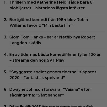
Thrillern med Katherine Heigl sålde bara 6
biobiljetter – historiens lägsta intäkter
Bortglömd komedi från 1984 blev Robin
Williams favorit: ”Min bästa film”
Glöm Tom Hanks – här är Netflix nya Robert
Langdon-skådis
En av tidernas bästa komedifilmer fyller 100 år
– streama den hos SVT Play
”Snyggaste spelet genom tiderna” släpptes
2020: ”Fantastisk spelvärld”
Dwayne Johnson försvarar ”Vaiana” efter
sågningarna: ”Sånt händer”
På tv ikväll: 2013 års stora rymdäventyr fick