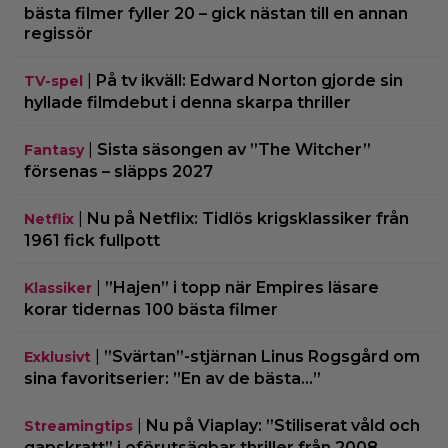
bästa filmer fyller 20 – gick nästan till en annan
regissör
|
På tv ikväll: Edward Norton gjorde sin
TV-spel
hyllade filmdebut i denna skarpa thriller
|
Sista säsongen av ”The Witcher”
Fantasy
försenas – släpps 2027
|
Nu på Netflix: Tidlös krigsklassiker från
Netflix
1961 fick fullpott
|
”Hajen” i topp när Empires läsare
Klassiker
korar tidernas 100 bästa filmer
|
”Svärtan”-stjärnan Linus Rogsgård om
Exklusivt
sina favoritserier: ”En av de bästa…”
|
Nu på Viaplay: ”Stiliserat våld och
Streamingtips
gapskratt” i oförutsägbar thriller från 2008