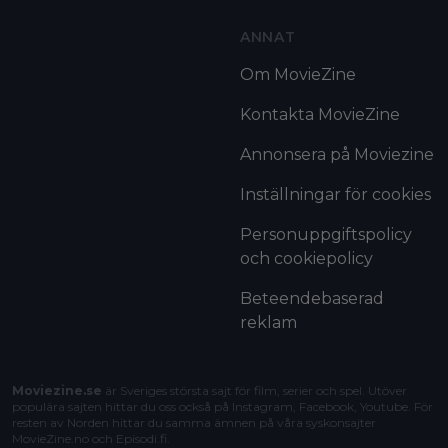
ANNAT
Om MovieZine
Kontakta MovieZine
Annonsera på Moviezine
Inställningar för cookies
Personuppgiftspolicy
och cookiepolicy
Beteendebaserad
reklam
Moviezine.se
är Sveriges största sajt för film, serier och spel. Utöver
populära sajten hittar du oss också på Instagram, Facebook, Youtube. För
resten av Norden hittar du samma ämnen på våra syskonsajter
MovieZine.no
och
Episodi.fi
.