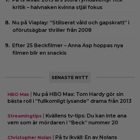
kritik – halvnaken kvinna stjäl fokus
Nu på Viaplay: ”Stiliserat våld och gapskratt” i
oförutsägbar thriller från 2008
Efter 25 Beckfilmer – Anna Asp hoppas nya
filmen blir en snackis
SENASTE NYTT
|
Nu på HBO Max: Tom Hardy gör sin
HBO Max
bästa roll i ”fullkomligt lysande” drama från 2013
|
Kvällens tv-tips: Du kan inte ana
Streamingtips
vem som är mördaren i ”Beck” nummer 20
|
På tv ikväll: En av Nolans
Christopher Nolan