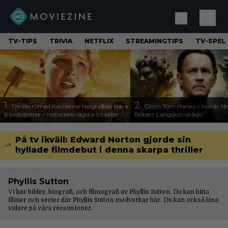
TV-TIPS
TRIVIA
NETFLIX
STREAMINGTIPS
TV-SPEL
1.
2.
Thrillern med Katherine Heigl sålde bara
Glöm Tom Hanks – här är Net
6 biobiljetter – historiens lägsta intäkter
Robert Langdon-skådis
På tv ikväll: Edward Norton gjorde sin
hyllade filmdebut i denna skarpa thriller
Phyllis Sutton
Vi har bilder, biografi, och filmografi av Phyllis Sutton. Du kan hitta
filmer och serier där Phyllis Sutton medverkar här. Du kan också läsa
vidare på våra
recensioner
.