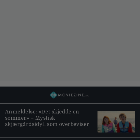
Anmeldelse: «Det skjedde en
sommer» – Mystisk
skjærgårdsidyll som overbeviser