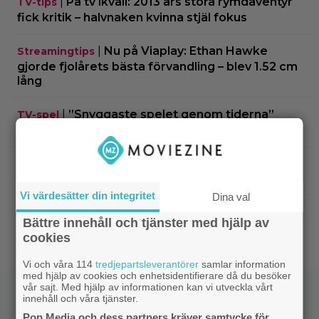
|
På tv ikväll: 2013 års stora rymdäventyr
TV-tips
fick kritik – halvnaken kvinna stjäl fokus
|
Nu på Viaplay: Ethan Hawke
Streamingtips
gjorde fjolårets bästa förvandling – blev 1.52 cm
lång
|
”Snyggaste spelet genom tiderna”
TV-spel
släpptes 2020: ”Fantastisk spelvärld”
|
3 nya tv-serier redo att plöja i
Disney Plus
helgen – finns något för alla!
Vi värdesätter din integritet
Dina val
|
Thrillern med Katherine Heigl sålde bara
Trivia
Bättre innehåll och tjänster med hjälp av
6 biobiljetter – historiens lägsta intäkter
cookies
Vi och våra 114
tredjepartsleverantörer
samlar information
med hjälp av cookies och enhetsidentifierare då du besöker
vår sajt. Med hjälp av informationen kan vi utveckla vårt
innehåll och våra tjänster.
Pop Media och dess partners kräver samtycke för