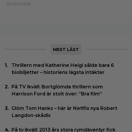
- 8.6.2014 20:50
MEST LÄST
Thrillern med Katherine Heigl sålde bara 6
biobiljetter – historiens lägsta intäkter
På TV ikväll: Bortglömda thrillern som
Harrison Ford är stolt över: ”Bra film”
Glöm Tom Hanks – här är Netflix nya Robert
Langdon-skådis
På tv ikväll: 2013 års stora rymdäventyr fick