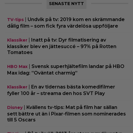
SENASTE NYTT
|
Undvik på tv: 2019 kom en skrämmande
TV-tips
dålig film – som fick fyra värdelösa uppföljare
|
Inatt på tv: Dyr filmatisering av
Klassiker
klassiker blev en jättesuccé – 97% på Rotten
Tomatoes
|
Svensk superhjältefilm landar på HBO
HBO Max
Max idag: ”Oväntat charmig”
|
En av tidernas bästa komedifilmer
Klassiker
fyller 100 år – streama den hos SVT Play
|
Kvällens tv-tips: Mat på film har sällan
Disney
sett bättre ut än i Pixar-filmen som nominerades
till 5 Oscars