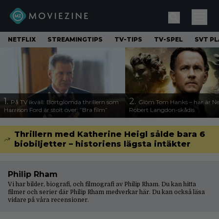
NETFLIX
STREAMINGTIPS
TV-TIPS
TV-SPEL
SVT PL
1.
2.
På TV ikväll: Bortglömda thrillern som
Glöm Tom Hanks – här är Net
Harrison Ford är stolt över: ”Bra film”
Robert Langdon-skådis
Thrillern med Katherine Heigl sålde bara 6
biobiljetter – historiens lägsta intäkter
Philip Rham
Vi har bilder, biografi, och filmografi av Philip Rham. Du kan hitta
filmer och serier där Philip Rham medverkar här. Du kan också läsa
vidare på våra
recensioner
.