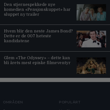
Den stjernespekkede nye
komedien «Pensjonskuppet» har
sluppet ny trailer
Hvem blir den neste James Bond?
Dette er de 007 heteste
kandidatene
Glem «The Odyssey» – dette kan
bli årets mest episke filmeventyr
Moviezine footer navigation
OMRÅDEN
POPULÄRT