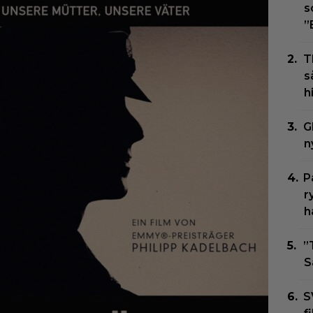
s
”
T
s
h
G
n
P
r
h
”
S
S