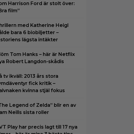
om Harrison Ford är stolt över:
Bra film”
hrillern med Katherine Heigl
ålde bara 6 biobiljetter –
istoriens lägsta intäkter
löm Tom Hanks – här är Netflix
ya Robert Langdon-skådis
å tv ikväll: 2013 års stora
ymdäventyr fick kritik –
alvnaken kvinna stjäl fokus
The Legend of Zelda” blir en av
am Neills sista roller
VT Play har precis lagt till 17 nya