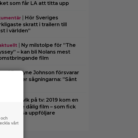
cket som får LA att titta upp
|
Hör Sveriges
umentär
ligaste skratt i trailern till
st i världen”
|
Ny milstolpe för ”The
aktuellt
ssey” – kan bli Nolans mest
omstbringande film
|
Dwayne Johnson försvarar
ney
iana” efter sågningarna: ”Sånt
der”
|
Undvik på tv: 2019 kom en
tips
ämmande dålig film – som fick
a värdelösa uppföljare
 och
eckla vårt