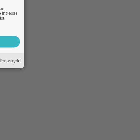
ka
 intresse
lst
Dataskydd