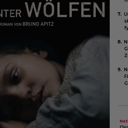
f
U
s
f
N
G
Z
N
F
G
Netf
Osc