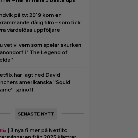
ilmer – här är mina 3 bästa tips
ndvik på tv: 2019 kom en
krämmande dålig film – som fick
yra värdelösa uppföljare
u vet vi vem som spelar skurken
anondorf i ”The Legend of
elda”
etflix har lagt ned David
inchers amerikanska ”Squid
ame”-spinoff
SENASTE NYTT
|
3 nya filmer på Netflix:
lix
arsvinnaren från 2025 klättrar