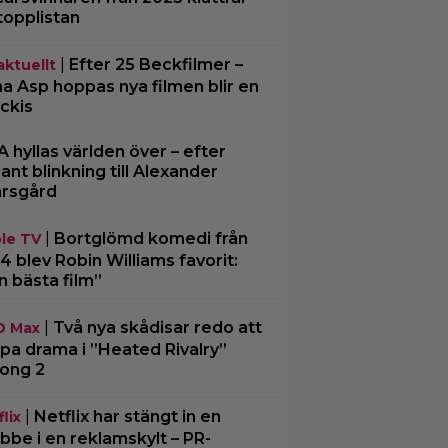
topplistan
|
Efter 25 Beckfilmer –
aktuellt
a Asp hoppas nya filmen blir en
ckis
A hyllas världen över – efter
ljant blinkning till Alexander
rsgård
|
Bortglömd komedi från
le TV
4 blev Robin Williams favorit:
n bästa film”
|
Två nya skådisar redo att
O Max
pa drama i ”Heated Rivalry”
ong 2
|
Netflix har stängt in en
lix
bbe i en reklamskylt – PR-