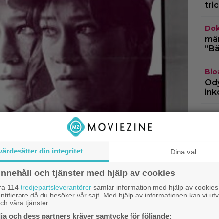
tri
Dok
märk
”Bä
Bio
Ody
ink
Dis
”Va
hän
värdesätter din integritet
Dina val
TV-
skr
innehåll och tjänster med hjälp av cookies
fyr
åra 114
tredjepartsleverantörer
samlar information med hjälp av cookies
ntifierare då du besöker vår sajt. Med hjälp av informationen kan vi utv
ch våra tjänster.
a och dess partners kräver samtycke för följande: