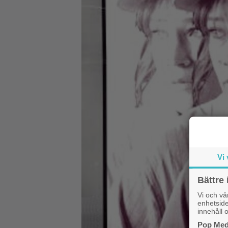
Vi 
Bättre 
Vi och v
enhetside
innehåll o
Pop Medi