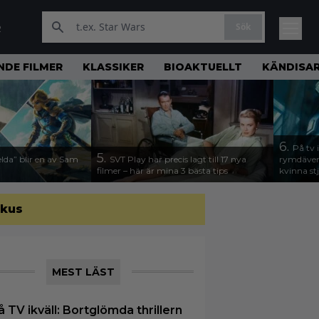
Sök
R
DE FILMER
KLASSIKER
BIOAKTUELLT
KÄNDISA
6.
På tv 
5.
lda” blir en av Sam
SVT Play har precis lagt till 17 nya
rymdävent
filmer – här är mina 3 bästa tips
kvinna stj
okus
MEST LÄST
å TV ikväll: Bortglömda thrillern