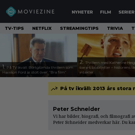
NYHETER
FILM
SERIER
TV-TIPS
NETFLIX
STREAMINGTIPS
TRIVIA
T
2.
Thrillern med Katherine Heigl
1.
På TV ikväll: Bortglömda thrillern som
bara 6 biobiljetter – historiens l
Harrison Ford är stolt över: ”Bra film”
intäkter
På tv ikväll: 2013 års stora
Peter Schneider
Vi har bilder, biografi, och filmografi 
Peter Schneider medverkar här. Du kan