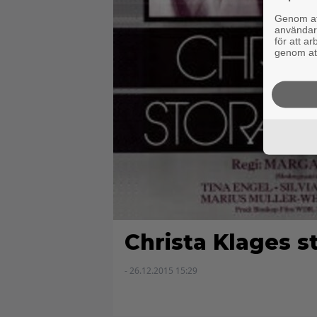
Genom att
användaru
för att a
genom att
Christa Klages st
- 26.12.2015 15:29