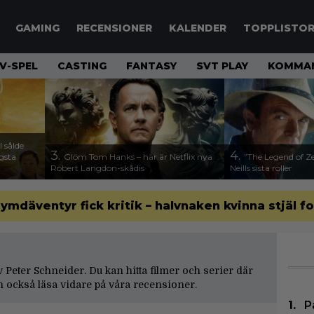
GAMING
RECENSIONER
KALENDER
TOPPLISTO
V-SPEL
CASTING
FANTASY
SVT PLAY
KOMMAN
 sålde
3.
4.
ägsta
Glöm Tom Hanks – här är Netflix nya
”The Legend of Ze
Robert Langdon-skådis
Neills sista roller
 rymdäventyr fick kritik – halvnaken kvinna stjäl f
av Peter Schneider. Du kan hitta filmer och serier där
 också läsa vidare på våra
recensioner
.
P