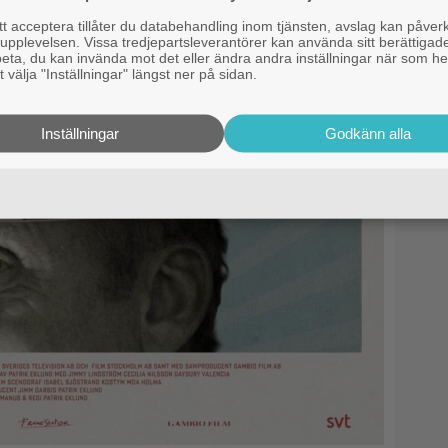
 acceptera tillåter du databehandling inom tjänsten, avslag kan påver
pplevelsen. Vissa tredjepartsleverantörer kan använda sitt berättigade
rbeta, du kan invända mot det eller ändra andra inställningar när som he
 välja "Inställningar" längst ner på sidan.
Inställningar
Godkänn alla