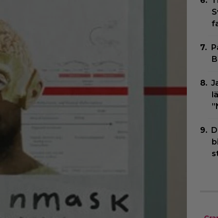
T
S
f
P
B
J
l
”
D
b
s