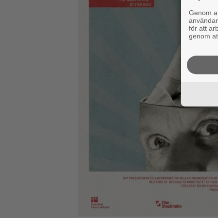
Genom att
användaru
för att a
genom att