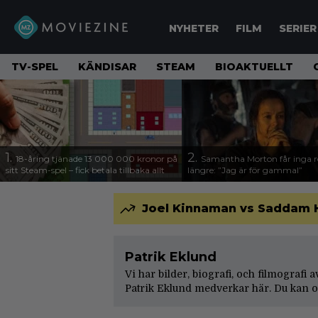
NYHETER
FILM
SERIER
TV-SPEL
KÄNDISAR
STEAM
BIOAKTUELLT
1.
2.
18-åring tjänade 13 000 000 kronor på
Samantha Morton får inga ro
sitt Steam-spel – fick betala tillbaka allt
längre: ”Jag är för gammal”
Joel Kinnaman vs Saddam Hus
Patrik Eklund
Vi har bilder, biografi, och filmografi 
Patrik Eklund medverkar här. Du kan o