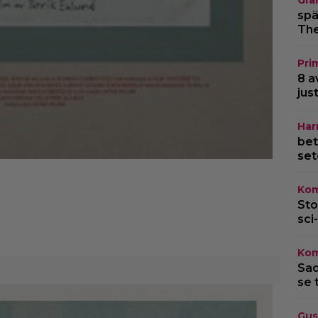
Gra
spä
The
Pri
8 a
jus
Har
bet
set
Kom
Sto
sci-
Kom
Sad
se 
Gus