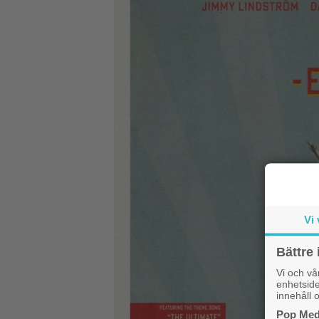
Vi 
Bättre 
Vi och v
enhetside
innehåll o
Pop Medi