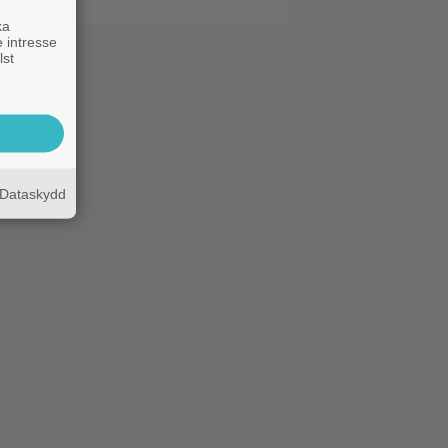
ka
 intresse
lst
Dataskydd