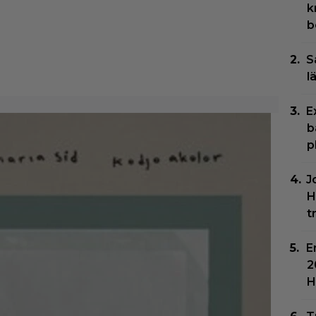
k
b
S
l
E
b
p
J
H
t
E
2
H