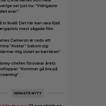
rue crime-serien som hela
verige ser just nu: ”Vidrigaste
allet ever”
å tv ikväll: Det här kan vara Kjell
ergqvists mest sågade film
ames Cameron är redo att
ämna ”Avatar” bakom sig:
Närmar mig slutet av karriären”
isney-chefen försvarar årets
iofloppar: ”Kommer gå bra på
treaming”
SENASTE NYTT
|
27 augusti blir en