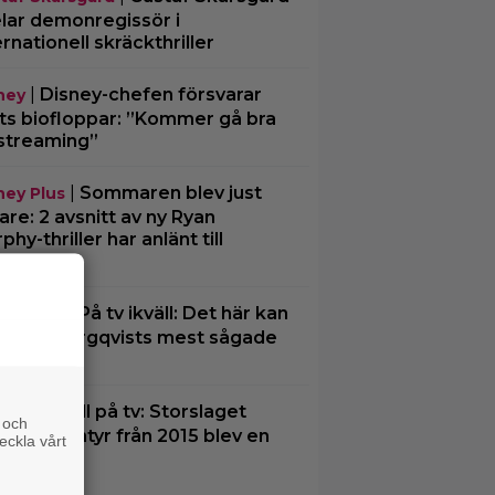
lar demonregissör i
ernationell skräckthriller
|
Disney-chefen försvarar
ney
ts biofloppar: ”Kommer gå bra
streaming”
|
Sommaren blev just
ney Plus
are: 2 avsnitt av ny Ryan
phy-thriller har anlänt till
ney+
|
På tv ikväll: Det här kan
nsk film
a Kjell Bergqvists mest sågade
m
|
Ikväll på tv: Storslaget
tips
 och
tasy-äventyr från 2015 blev en
eckla vårt
 flopp