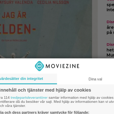
spe
int
Dis
åre
på 
Dis
het
Mur
Dis
Sve
var
värdesätter din integritet
Dina val
fil
innehåll och tjänster med hjälp av cookies
TV-
åra 114
tredjepartsleverantörer
samlar information med hjälp av cookies
fan
ntifierare då du besöker vår sajt. Med hjälp av informationen kan vi utv
dyr
ch våra tjänster.
a och dess partners kräver samtycke för följande: