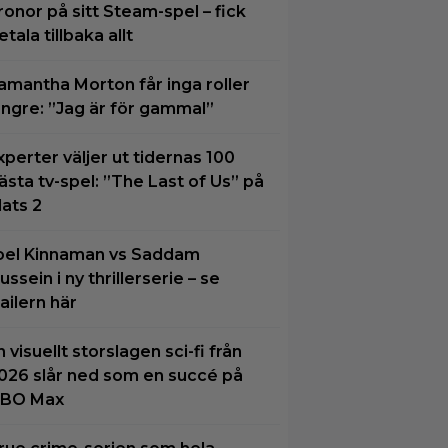
ronor på sitt Steam-spel – fick
etala tillbaka allt
amantha Morton får inga roller
ängre: ”Jag är för gammal”
xperter väljer ut tidernas 100
ästa tv-spel: ”The Last of Us” på
lats 2
oel Kinnaman vs Saddam
ussein i ny thrillerserie – se
railern här
n visuellt storslagen sci-fi från
026 slår ned som en succé på
BO Max