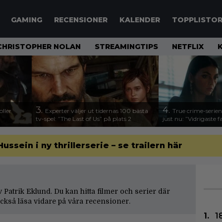
GAMING
RECENSIONER
KALENDER
TOPPLISTO
CHRISTOPHER NOLAN
STREAMINGTIPS
NETFLIX
3.
4.
ller
Experter väljer ut tidernas 100 bästa
True crime-serien
tv-spel: ”The Last of Us” på plats 2
just nu: ”Vidrigaste fa
sein i ny thrillerserie – se trailern här
av Patrik Eklund. Du kan hitta filmer och serier där
ckså läsa vidare på våra
recensioner
.
1