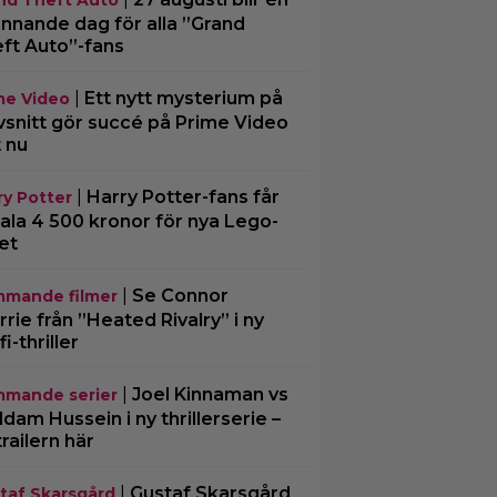
nd Theft Auto
nnande dag för alla ”Grand
ft Auto”-fans
|
Ett nytt mysterium på
me Video
vsnitt gör succé på Prime Video
t nu
|
Harry Potter-fans får
ry Potter
ala 4 500 kronor för nya Lego-
et
|
Se Connor
mande filmer
rrie från ”Heated Rivalry” i ny
fi-thriller
|
Joel Kinnaman vs
mande serier
dam Hussein i ny thrillerserie –
trailern här
|
Gustaf Skarsgård
taf Skarsgård