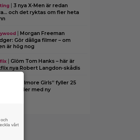
|
3 nya X-Men är redan
ting
ra… och det ryktas om fler heta
mn
|
Morgan Freeman
lywood
ger: Gör dåliga filmer – om
en är hög nog
|
Glöm Tom Hanks – här är
lix
flix nya Robert Langdon-skådis
|
”Gilmore Girls” fyller 25
O Max
– återvänder med ny
kumentär
 och
eckla vårt