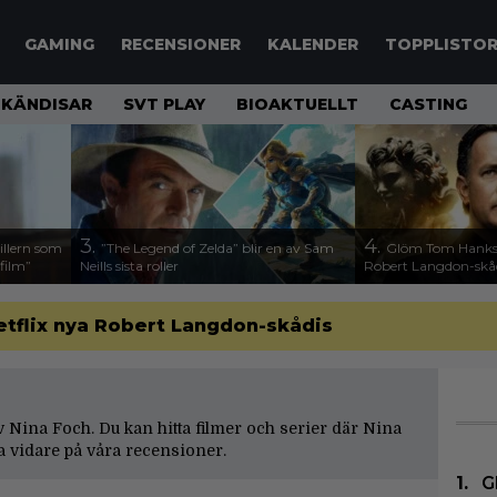
GAMING
RECENSIONER
KALENDER
TOPPLISTO
KÄNDISAR
SVT PLAY
BIOAKTUELLT
CASTING
3.
4.
illern som
”The Legend of Zelda” blir en av Sam
Glöm Tom Hanks –
 film”
Neills sista roller
Robert Langdon-skå
etflix nya Robert Langdon-skådis
 av Nina Foch. Du kan hitta filmer och serier där Nina
a vidare på våra
recensioner
.
G