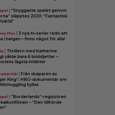
|
”Snyggaste spelet genom
spel
erna” släpptes 2020: ”Fantastisk
lvärld”
|
3 nya tv-serier redo att
ney Plus
ja i helgen – finns något för alla!
|
Thrillern med Katherine
ia
gl sålde bara 6 biobiljetter –
toriens lägsta intäkter
|
Från skaparen av
umentär
ger King”: HBO-dokumentär om
tilsmuggling hyllas
|
”Borderlands”-regissören
spel
kalkonfilmen – ”Den tillhörde
en”