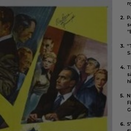
n
P
s
”
”
S
T
s
h
N
F
G
S