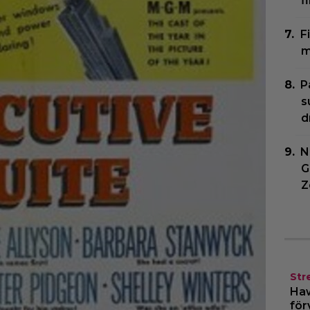
f
F
m
P
s
d
N
G
Z
Str
Haw
för