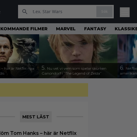
Sök
R
KOMMANDE FILMER
MARVEL
FANTASY
KLASSIK
5.
6.
 här är Netflix nya
Nu vet vi vem som spelar skurken
Netfli
dis
Ganondorf i ”The Legend of Zelda”
amerikan
MEST LÄST
löm Tom Hanks – här är Netflix