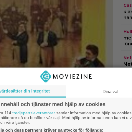
Cas
kla
na
Hol
med
lön
Netf
Net
HB
år 
do
värdesätter din integritet
Dina val
innehåll och tjänster med hjälp av cookies
åra 114
tredjepartsleverantörer
samlar information med hjälp av cookies
ntifierare då du besöker vår sajt. Med hjälp av informationen kan vi utv
ch våra tjänster.
a och dess partners kräver samtycke för följande: