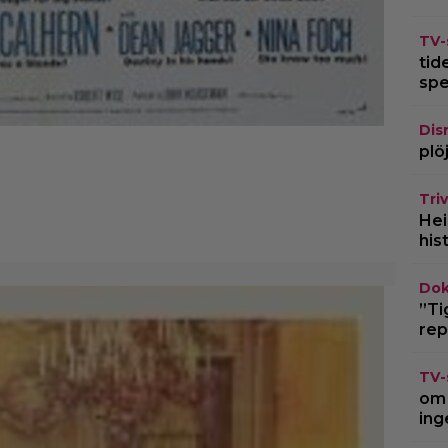
TV-
tid
spe
Dis
plö
Triv
Hei
his
Dok
”Ti
rep
TV-
om 
ing