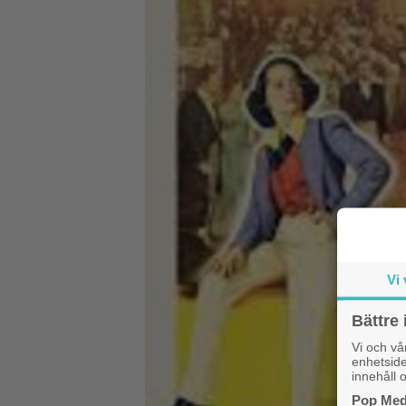
Vi 
Bättre 
Vi och v
enhetside
innehåll o
Pop Medi