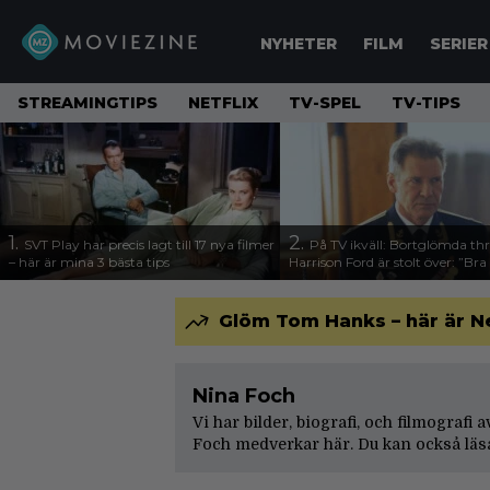
NYHETER
FILM
SERIER
STREAMINGTIPS
NETFLIX
TV-SPEL
TV-TIPS
1.
2.
SVT Play har precis lagt till 17 nya filmer
På TV ikväll: Bortglömda thr
– här är mina 3 bästa tips
Harrison Ford är stolt över: ”Bra
Glöm Tom Hanks – här är N
Nina Foch
Vi har bilder, biografi, och filmografi
Foch medverkar här. Du kan också läs