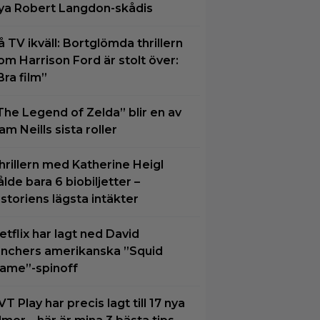
ya Robert Langdon-skådis
å TV ikväll: Bortglömda thrillern
om Harrison Ford är stolt över:
Bra film”
The Legend of Zelda” blir en av
am Neills sista roller
hrillern med Katherine Heigl
ålde bara 6 biobiljetter –
istoriens lägsta intäkter
etflix har lagt ned David
inchers amerikanska ”Squid
ame”-spinoff
VT Play har precis lagt till 17 nya