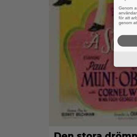
Genom att
användaru
för att a
genom att
Den stora dröm