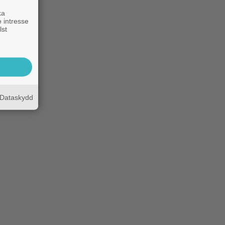
ka
 intresse
lst
Dataskydd