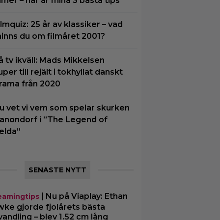
ilmer – här är mina 3 bästa tips
ilmquiz: 25 år av klassiker – vad
inns du om filmåret 2001?
å tv ikväll: Mads Mikkelsen
uper till rejält i tokhyllat danskt
rama från 2020
u vet vi vem som spelar skurken
anondorf i ”The Legend of
elda”
SENASTE NYTT
|
Nu på Viaplay: Ethan
eamingtips
ke gjorde fjolårets bästa
vandling – blev 1.52 cm lång