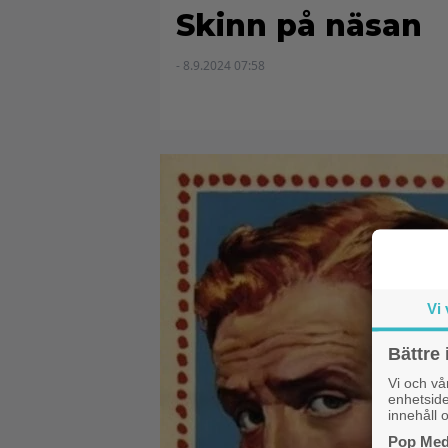
Skinn på näsan
- 8.9.2024 07:58
Vi 
Bättre 
Vi och v
enhetside
innehåll o
Pop Medi