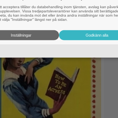
 acceptera tillåter du databehandling inom tjänsten, avslag kan påver
pplevelsen. Vissa tredjepartsleverantörer kan använda sitt berättigade
rbeta, du kan invända mot det eller ändra andra inställningar när som he
 välja "Inställningar" längst ner på sidan.
Inställningar
Godkänn alla