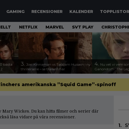
GAMING
RECENSIONER
KALENDER
TOPPLISTO
ELLT
NETFLIX
MARVEL
SVT PLAY
CHRISTOPH
3.
4.
00 bästa
Joel Kinnaman vs Saddam Hussein i ny
Nu vet vi vem so
 2
thrillerserie – se trailern här
Ganondorf i ”The Leg
d Finchers amerikanska ”Squid Game”-spinoff
 av Mary Wickes. Du kan hitta filmer och serier där
kså läsa vidare på våra
recensioner
.
S