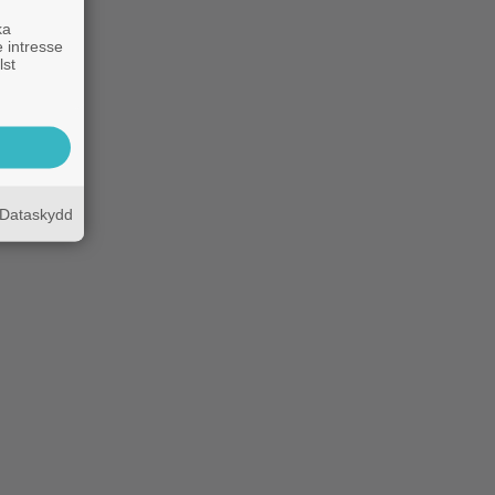
ka
 intresse
lst
Dataskydd