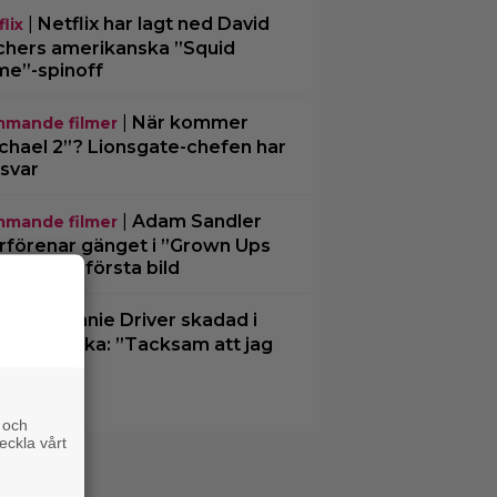
|
Netflix har lagt ned David
lix
chers amerikanska ”Squid
e”-spinoff
|
När kommer
mande filmer
chael 2”? Lionsgate-chefen har
 svar
|
Adam Sandler
mande filmer
rförenar gänget i ”Grown Ups
– delar en första bild
|
Minnie Driver skadad i
disar
ck bilolycka: ”Tacksam att jag
er”
 och
eckla vårt