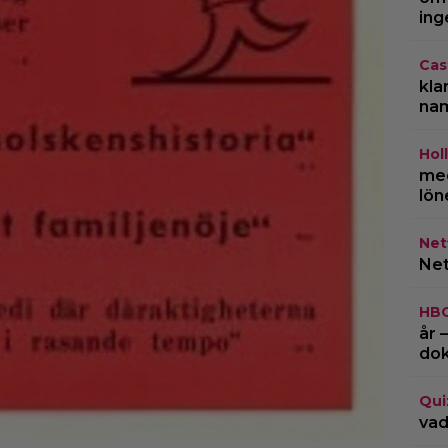
ing
Cas
kla
na
Hol
med
lön
Netf
Net
HB
år 
do
Qui
vad