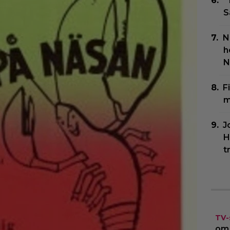
”
S
N
h
N
F
m
J
H
t
TV-
om 