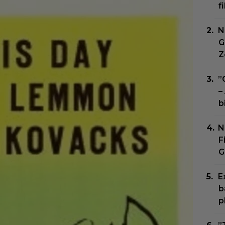
f
N
G
Z
”
–
b
N
F
G
E
b
p