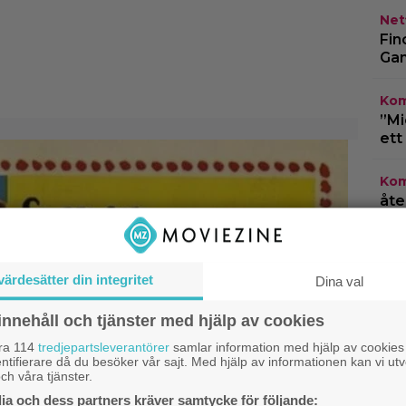
Netf
Fin
Gam
Kom
”Mi
ett
Kom
åte
3” 
Kän
värdesätter din integritet
otä
Dina val
lev
innehåll och tjänster med hjälp av cookies
åra 114
tredjepartsleverantörer
samlar information med hjälp av cookies
ntifierare då du besöker vår sajt. Med hjälp av informationen kan vi utv
ch våra tjänster.
a och dess partners kräver samtycke för följande: