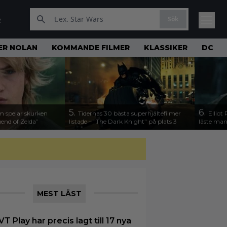
Sök
R
ER NOLAN
KOMMANDE FILMER
KLASSIKER
DC
5.
6.
m spelar skurken
Tidernas 30 bästa superhjältefilmer
Elliot
end of Zelda”
listade – ”The Dark Knight” på plats 3
läste man
MEST LÄST
VT Play har precis lagt till 17 nya