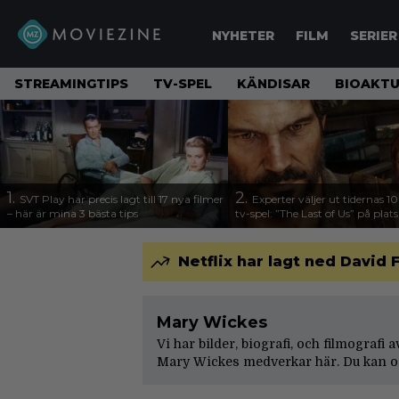
NYHETER
FILM
SERIER
STREAMINGTIPS
TV-SPEL
KÄNDISAR
BIOAKTU
1.
2.
SVT Play har precis lagt till 17 nya filmer
Experter väljer ut tidernas 1
– här är mina 3 bästa tips
tv-spel: ”The Last of Us” på plats
Netflix har lagt ned Davi
Mary Wickes
Vi har bilder, biografi, och filmografi
Mary Wickes medverkar här. Du kan oc