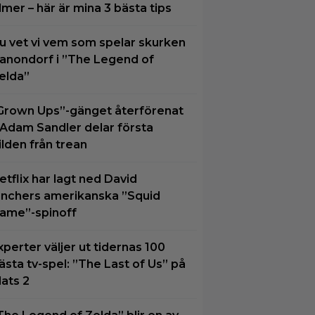
ilmer – här är mina 3 bästa tips
u vet vi vem som spelar skurken
anondorf i ”The Legend of
elda”
Grown Ups”-gänget återförenat
 Adam Sandler delar första
ilden från trean
etflix har lagt ned David
inchers amerikanska ”Squid
ame”-spinoff
xperter väljer ut tidernas 100
ästa tv-spel: ”The Last of Us” på
lats 2