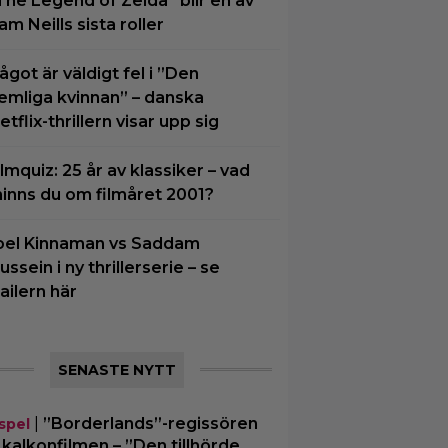
The Legend of Zelda” blir en av
am Neills sista roller
ågot är väldigt fel i ”Den
emliga kvinnan” – danska
etflix-thrillern visar upp sig
ilmquiz: 25 år av klassiker – vad
inns du om filmåret 2001?
oel Kinnaman vs Saddam
ussein i ny thrillerserie – se
railern här
SENASTE NYTT
|
”Borderlands”-regissören
spel
kalkonfilmen – ”Den tillhörde