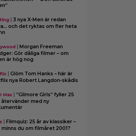
en”
|
3 nya X-Men är redan
ting
ra… och det ryktas om fler heta
mn
|
Morgan Freeman
lywood
ger: Gör dåliga filmer – om
en är hög nog
|
Glöm Tom Hanks – här är
lix
flix nya Robert Langdon-skådis
|
”Gilmore Girls” fyller 25
O Max
– återvänder med ny
kumentär
|
Filmquiz: 25 år av klassiker –
z
 minns du om filmåret 2001?