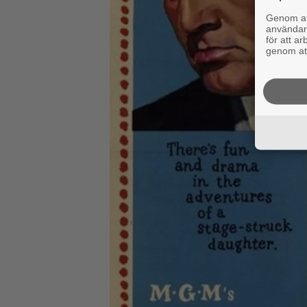
Genom att
användaru
för att a
genom att