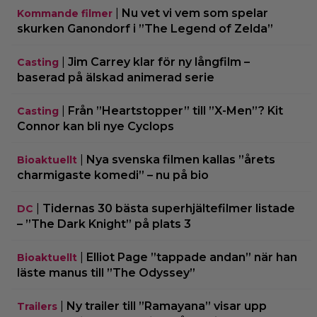
|
Nu vet vi vem som spelar
Kommande filmer
skurken Ganondorf i ”The Legend of Zelda”
|
Jim Carrey klar för ny långfilm –
Casting
baserad på älskad animerad serie
|
Från ”Heartstopper” till ”X-Men”? Kit
Casting
Connor kan bli nye Cyclops
|
Nya svenska filmen kallas ”årets
Bioaktuellt
charmigaste komedi” – nu på bio
|
Tidernas 30 bästa superhjältefilmer listade
DC
– ”The Dark Knight” på plats 3
|
Elliot Page ”tappade andan” när han
Bioaktuellt
läste manus till ”The Odyssey”
|
Ny trailer till ”Ramayana” visar upp
Trailers