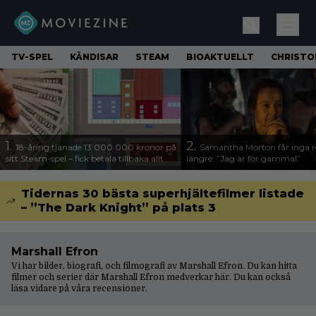
TV-SPEL
KÄNDISAR
STEAM
BIOAKTUELLT
CHRISTO
1.
2.
18-åring tjänade 13 000 000 kronor på
Samantha Morton får inga ro
sitt Steam-spel – fick betala tillbaka allt
längre: ”Jag är för gammal”
Tidernas 30 bästa superhjältefilmer listade
– ”The Dark Knight” på plats 3
Marshall Efron
Vi har bilder, biografi, och filmografi av Marshall Efron. Du kan hitta
filmer och serier där Marshall Efron medverkar här. Du kan också
läsa vidare på våra
recensioner
.