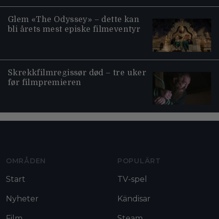
Glem «The Odyssey» – dette kan
bli årets mest episke filmeventyr
Skrekkfilmregissør død – tre uker
før filmpremieren
Moviezine footer navigation
OMRÅDEN
POPULÄRT
Start
TV-spel
Nyheter
Kändisar
Film
Steam