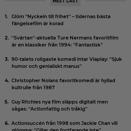
MEST LÄST
Glöm ”Nyckeln till frihet” – tidernas bästa
fängelsefilm är korad
”Svärtan”-aktuella Ture Nermans favoritfilm
är en klassiker från 1994: ”Fantastisk”
90-talets roligaste komedi intar Viaplay: ”Sjuk
humor och genialiskt manus”
Christopher Nolans favoritkomedi är hyllad
kultrulle från 1987
Guy Ritchies nya film släpps digitalt men
sågas: ”Actionfattig och tråkig”
Actionsuccén från 1998 som Jackie Chan vill
glömma: ”Gillar den fortfarande inte”