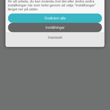
för att arbeta, du kan invända mot det eller ändra andra
inställningar när som helst genom att välja "Inställningar"
|
”Svärtan”-aktuella Ture Nermans
Exklusivt
längst ner på sidan.
favoritfilm är en klassiker från 1994:
”Fantastisk”
Godkänn alla
Inställningar
|
Fängslande action i Daniel
Prime Video
Radcliffes drama från 2020 – nu på streaming
Dataskydd