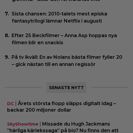
Sista chansen: 2010-talets mest episka
fantasytrilogi lämnar Netflix i augusti
Efter 25 Beckfilmer – Anna Asp hoppas nya
filmen blir en snackis
På tv ikväll: En av Nolans bästa filmer fyller 20
– gick nästan till en annan regissör
SENASTE NYTT
|
Årets största flopp släpps digitalt idag –
DC
backar 200 miljoner dollar
|
Missade du Hugh Jackmans
SkyShowtime
”härliga kärlekssaga” på bio? Nu finns den att