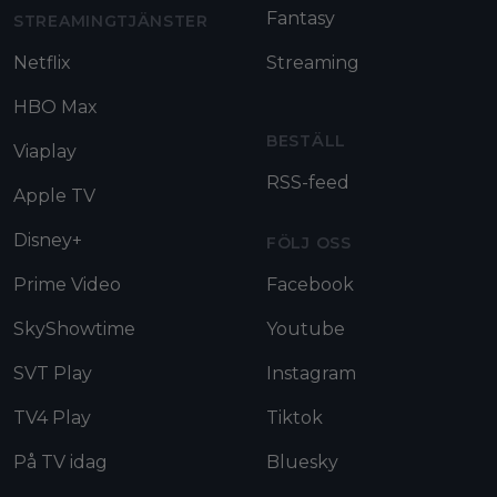
Fantasy
STREAMINGTJÄNSTER
Netflix
Streaming
HBO Max
BESTÄLL
Viaplay
RSS-feed
Apple TV
Disney+
FÖLJ OSS
Prime Video
Facebook
SkyShowtime
Youtube
SVT Play
Instagram
TV4 Play
Tiktok
På TV idag
Bluesky