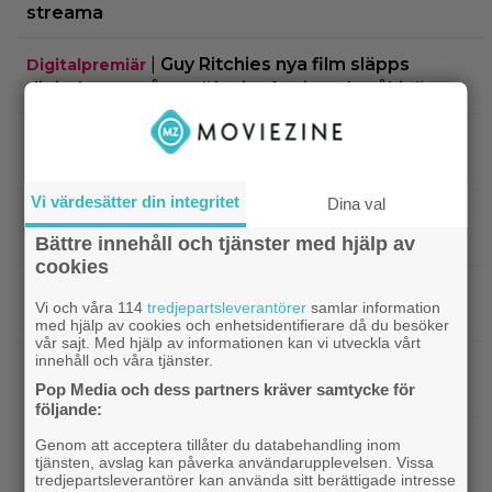
streama
|
Guy Ritchies nya film släpps
Digitalpremiär
digitalt men sågas: ”Actionfattig och tråkig”
|
Ikväll på tv: Kika in en ”perfekt” thriller
Klassiker
med 8,4 på IMDb
Vi värdesätter din integritet
Dina val
|
2 säsonger av brittisk deckare
Streamingtips
kommer till SVT Play – baserad på svensk bok
Bättre innehåll och tjänster med hjälp av
cookies
|
Actionsuccén från 1998 som Jackie
Kändisar
Vi och våra 114
tredjepartsleverantörer
samlar information
Chan vill glömma: ”Gillar den fortfarande inte”
med hjälp av cookies och enhetsidentifierare då du besöker
vår sajt. Med hjälp av informationen kan vi utveckla vårt
innehåll och våra tjänster.
|
Sista chansen: 2010-talets mest episka
Fantasy
Pop Media och dess partners kräver samtycke för
fantasytrilogi lämnar Netflix i augusti
följande:
|
Christopher Nolans
Christopher Nolan
Genom att acceptera tillåter du databehandling inom
tjänsten, avslag kan påverka användarupplevelsen. Vissa
favoritkomedi är hyllad kultrulle från 1987
tredjepartsleverantörer kan använda sitt berättigade intresse