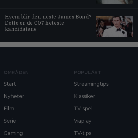
Hvem blir den neste James Bond?
Dette er de 007 heteste
kandidatene
Moviezine footer navigation
OMRÅDEN
POPULÄRT
Start
Streamingtips
Nyheter
Klassiker
Film
TV-spel
Serie
Viaplay
Gaming
TV-tips