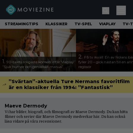
STREAMINGTIPS
KLASSIKER
TV-SPEL
VIAPLAY
TV-T
2.
På tv ikväll: En av Nolans bä
1.
90-talets roligaste komedi intar Viaplay:
fyller 20 – gick nästan till en a
”Sjuk humor och genialiskt manus”
regissör
”Svärtan”-aktuella Ture Nermans favoritfilm
är en klassiker från 1994: ”Fantastisk”
Maeve Dermody
Vi har bilder, biografi, och filmografi av Maeve Dermody. Du kan hitta
filmer och serier där Maeve Dermody medverkar här. Du kan också
läsa vidare på våra
recensioner
.