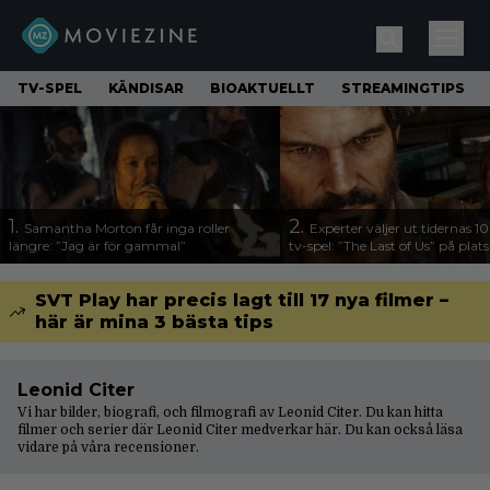
TV-SPEL
KÄNDISAR
BIOAKTUELLT
STREAMINGTIPS
1.
2.
Samantha Morton får inga roller
Experter väljer ut tidernas 1
längre: ”Jag är för gammal”
tv-spel: ”The Last of Us” på plats
SVT Play har precis lagt till 17 nya filmer –
här är mina 3 bästa tips
Leonid Citer
Vi har bilder, biografi, och filmografi av Leonid Citer. Du kan hitta
filmer och serier där Leonid Citer medverkar här. Du kan också läsa
vidare på våra
recensioner
.