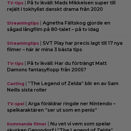
|
På tv ikväll: Mads Mikkelsen super till
TV-tips
rejält i tokhyllat danskt drama från 2020
|
Agnetha Fältskog gjorde en
Streamingtips
sågad långfilm på 80-talet – på tv idag
|
SVT Play har precis lagt till 17 nya
Streamingtips
filmer – här är mina 3 bästa tips
|
På tv ikväll: Har du förträngt Matt
TV-tips
Damons fantasyflopp från 2005?
|
”The Legend of Zelda” blir en av Sam
Casting
Neills sista roller
|
Arga föräldrar ringde ner Nintendo –
TV-spel
spelkaraktären ”ser ut som en penis”
|
Nu vet vi vem som spelar
Kommande filmer
skurken Ganondorf i ”The Legend of Zelda”