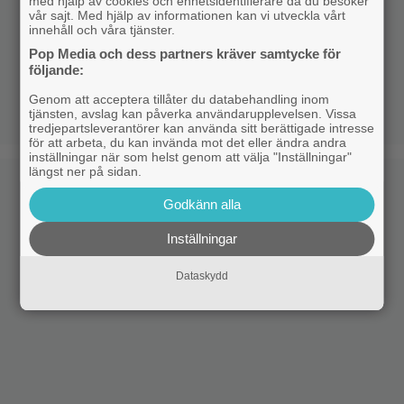
med hjälp av cookies och enhetsidentifierare då du besöker
vår sajt. Med hjälp av informationen kan vi utveckla vårt
innehåll och våra tjänster.
Pop Media och dess partners kräver samtycke för
följande:
Genom att acceptera tillåter du databehandling inom
tjänsten, avslag kan påverka användarupplevelsen. Vissa
tredjepartsleverantörer kan använda sitt berättigade intresse
för att arbeta, du kan invända mot det eller ändra andra
inställningar när som helst genom att välja "Inställningar"
längst ner på sidan.
Godkänn alla
Inställningar
Dataskydd