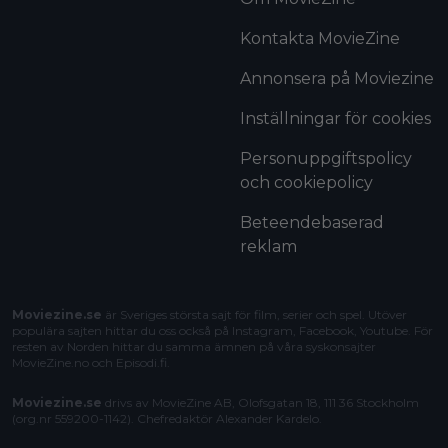
Kontakta MovieZine
Annonsera på Moviezine
Inställningar för cookies
Personuppgiftspolicy
och cookiepolicy
Beteendebaserad
reklam
Moviezine.se
är Sveriges största sajt för film, serier och spel. Utöver
populära sajten hittar du oss också på Instagram, Facebook, Youtube. För
resten av Norden hittar du samma ämnen på våra syskonsajter
MovieZine.no
och
Episodi.fi
.
Moviezine.se
drivs av MovieZine AB, Olofsgatan 18, 111 36 Stockholm
(org.nr 559200-1142). Chefredaktör
Alexander Kardelo
.