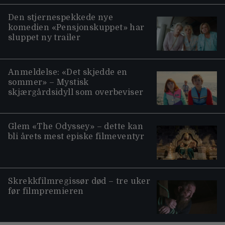
Den stjernespekkede nye
komedien «Pensjonskuppet» har
sluppet ny trailer
Anmeldelse: «Det skjedde en
sommer» – Mystisk
skjærgårdsidyll som overbeviser
Glem «The Odyssey» – dette kan
bli årets mest episke filmeventyr
Skrekkfilmregissør død – tre uker
før filmpremieren