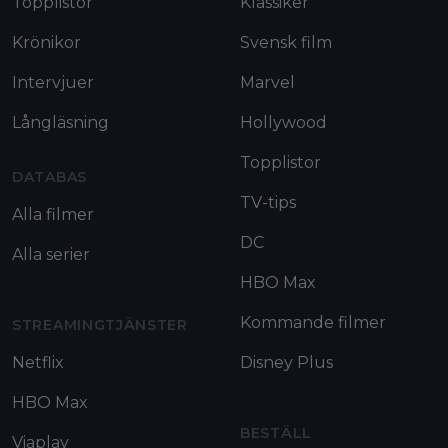
Topplistor
Klassiker
Krönikor
Svensk film
Intervjuer
Marvel
Långläsning
Hollywood
Topplistor
DATABAS
TV-tips
Alla filmer
DC
Alla serier
HBO Max
Kommande filmer
STREAMINGTJÄNSTER
Netflix
Disney Plus
HBO Max
BESTÄLL
Viaplay