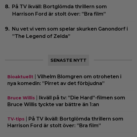
På TV ikväll: Bortglömda thrillern som
Harrison Ford är stolt över: ”Bra film”
Nu vet vi vem som spelar skurken Ganondorf i
”The Legend of Zelda”
SENASTE NYTT
|
Vilhelm Blomgren om otroheten i
Bioaktuellt
nya komedin: ”Pirret av det förbjudna”
|
Ikväll på tv: ”Die Hard”-filmen som
Bruce Willis
Bruce Willis tyckte var bättre än 1:an
|
På TV ikväll: Bortglömda thrillern som
TV-tips
Harrison Ford är stolt över: ”Bra film”