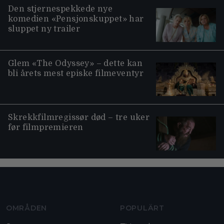
Den stjernespekkede nye
komedien «Pensjonskuppet» har
sluppet ny trailer
Glem «The Odyssey» – dette kan
bli årets mest episke filmeventyr
Skrekkfilmregissør død – tre uker
før filmpremieren
Moviezine footer navigation
OMRÅDEN
POPULÄRT