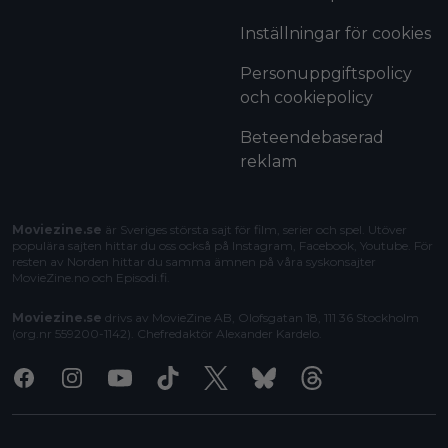
Inställningar för cookies
Personuppgiftspolicy
och cookiepolicy
Beteendebaserad
reklam
Moviezine.se
är Sveriges största sajt för film, serier och spel. Utöver
populära sajten hittar du oss också på Instagram, Facebook, Youtube. För
resten av Norden hittar du samma ämnen på våra syskonsajter
MovieZine.no
och
Episodi.fi
.
Moviezine.se
drivs av MovieZine AB, Olofsgatan 18, 111 36 Stockholm
(org.nr 559200-1142). Chefredaktör
Alexander Kardelo
.
Facebook
Instagram
Youtube
Tiktok
X
Bluesky
Threads