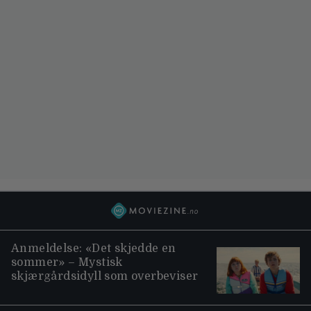
Anmeldelse: «Det skjedde en
sommer» – Mystisk
skjærgårdsidyll som overbeviser