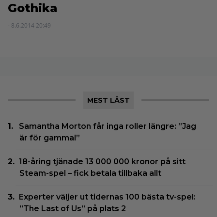
Gothika
- 8.6.2014 20:49
MEST LÄST
Samantha Morton får inga roller längre: ”Jag
är för gammal”
18-åring tjänade 13 000 000 kronor på sitt
Steam-spel – fick betala tillbaka allt
Experter väljer ut tidernas 100 bästa tv-spel:
”The Last of Us” på plats 2