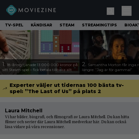
TV-SPEL
KÄNDISAR
STEAM
STREAMINGTIPS
BIOAK
1.
2.
18-åring tjänade 13 000 000 kronor på
Samantha Morton får inga ro
sitt Steam-spel – fick betala tillbaka allt
längre: ”Jag är för gammal”
Experter väljer ut tidernas 100 bästa tv-
spel: ”The Last of Us” på plats 2
Laura Mitchell
Vi har bilder, biografi, och filmografi av Laura Mitchell. Du kan hitta
filmer och serier där Laura Mitchell medverkar här. Du kan också
läsa vidare på våra
recensioner
.