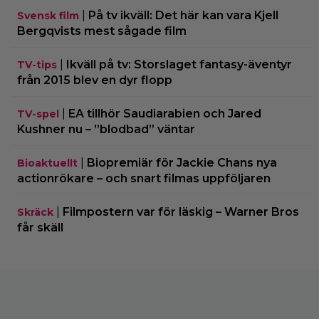
|
På tv ikväll: Det här kan vara Kjell
Svensk film
Bergqvists mest sågade film
|
Ikväll på tv: Storslaget fantasy-äventyr
TV-tips
från 2015 blev en dyr flopp
|
EA tillhör Saudiarabien och Jared
TV-spel
Kushner nu – ”blodbad” väntar
|
Biopremiär för Jackie Chans nya
Bioaktuellt
actionrökare – och snart filmas uppföljaren
|
Filmpostern var för läskig – Warner Bros
Skräck
får skäll