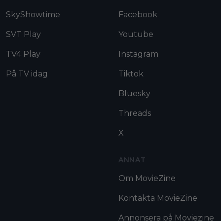
SkyShowtime
Facebook
SVT Play
Youtube
TV4 Play
Instagram
På TV idag
Tiktok
Bluesky
Threads
X
ANNAT
Om MovieZine
Kontakta MovieZine
Annonsera på Moviezine