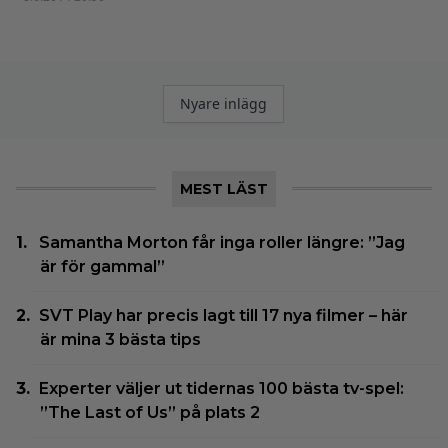
Inläggsnavigering
Nyare inlägg
MEST LÄST
Samantha Morton får inga roller längre: ”Jag
är för gammal”
SVT Play har precis lagt till 17 nya filmer – här
är mina 3 bästa tips
Experter väljer ut tidernas 100 bästa tv-spel:
”The Last of Us” på plats 2