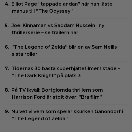
Elliot Page ”tappade andan” när han läste
manus till ”The Odyssey”
Joel Kinnaman vs Saddam Hussein i ny
thrillerserie – se trailern här
”The Legend of Zelda” blir en av Sam Neills
sista roller
Tidernas 30 bästa superhjältefilmer listade –
”The Dark Knight” på plats 3
På TV ikväll: Bortglömda thrillern som
Harrison Ford är stolt över: ”Bra film”
Nu vet vi vem som spelar skurken Ganondorf i
”The Legend of Zelda”