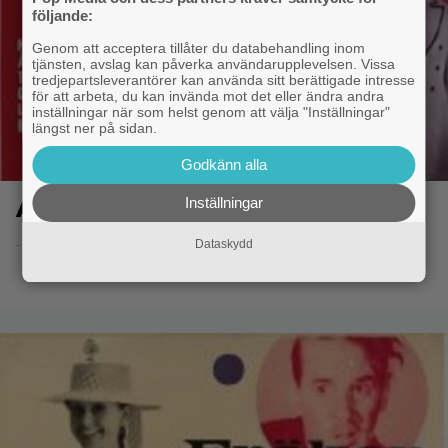
följande:
Genom att acceptera tillåter du databehandling inom
tjänsten, avslag kan påverka användarupplevelsen. Vissa
tredjepartsleverantörer kan använda sitt berättigade intresse
för att arbeta, du kan invända mot det eller ändra andra
inställningar när som helst genom att välja "Inställningar"
längst ner på sidan.
Godkänn alla
Inställningar
Ansiktet
- 8.6.2014 20:50
Dataskydd