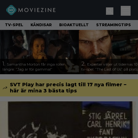
TV-SPEL
KÄNDISAR
BIOAKTUELLT
STREAMINGTIPS
1.
2.
Samantha Morton får inga roller
Experter väljer ut tidernas 1
längre: ”Jag är för gammal”
tv-spel: ”The Last of Us” på plats
SVT Play har precis lagt till 17 nya filmer –
här är mina 3 bästa tips