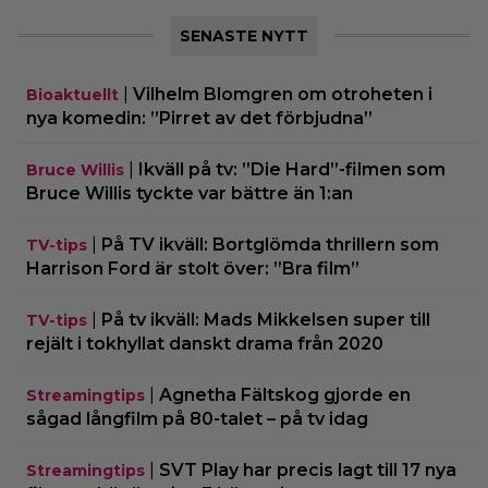
SENASTE NYTT
|
Vilhelm Blomgren om otroheten i
Bioaktuellt
nya komedin: ”Pirret av det förbjudna”
|
Ikväll på tv: ”Die Hard”-filmen som
Bruce Willis
Bruce Willis tyckte var bättre än 1:an
|
På TV ikväll: Bortglömda thrillern som
TV-tips
Harrison Ford är stolt över: ”Bra film”
|
På tv ikväll: Mads Mikkelsen super till
TV-tips
rejält i tokhyllat danskt drama från 2020
|
Agnetha Fältskog gjorde en
Streamingtips
sågad långfilm på 80-talet – på tv idag
|
SVT Play har precis lagt till 17 nya
Streamingtips