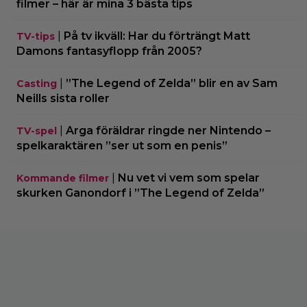
filmer – här är mina 3 bästa tips
|
På tv ikväll: Har du förträngt Matt
TV-tips
Damons fantasyflopp från 2005?
|
”The Legend of Zelda” blir en av Sam
Casting
Neills sista roller
|
Arga föräldrar ringde ner Nintendo –
TV-spel
spelkaraktären ”ser ut som en penis”
|
Nu vet vi vem som spelar
Kommande filmer
skurken Ganondorf i ”The Legend of Zelda”