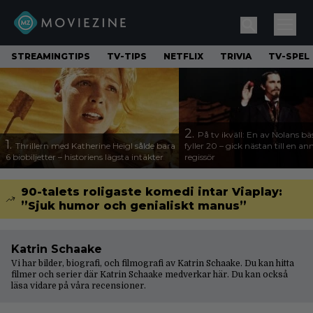
STREAMINGTIPS
TV-TIPS
NETFLIX
TRIVIA
TV-SPEL
2.
På tv ikväll: En av Nolans bä
1.
Thrillern med Katherine Heigl sålde bara
fyller 20 – gick nästan till en a
6 biobiljetter – historiens lägsta intäkter
regissör
90-talets roligaste komedi intar Viaplay:
”Sjuk humor och genialiskt manus”
Katrin Schaake
Vi har bilder, biografi, och filmografi av Katrin Schaake. Du kan hitta
filmer och serier där Katrin Schaake medverkar här. Du kan också
läsa vidare på våra
recensioner
.