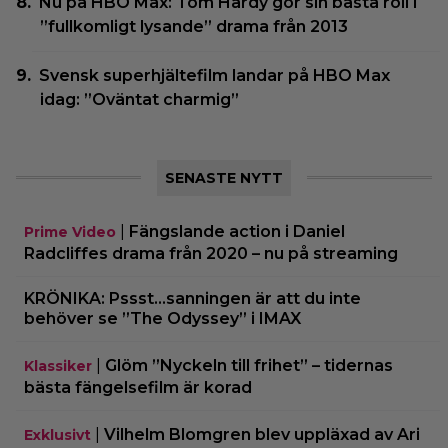
Nu på HBO Max: Tom Hardy gör sin bästa roll i
”fullkomligt lysande” drama från 2013
Svensk superhjältefilm landar på HBO Max
idag: ”Oväntat charmig”
SENASTE NYTT
|
Fängslande action i Daniel
Prime Video
Radcliffes drama från 2020 – nu på streaming
KRÖNIKA: Pssst…sanningen är att du inte
behöver se ”The Odyssey” i IMAX
|
Glöm ”Nyckeln till frihet” – tidernas
Klassiker
bästa fängelsefilm är korad
|
Vilhelm Blomgren blev uppläxad av Ari
Exklusivt