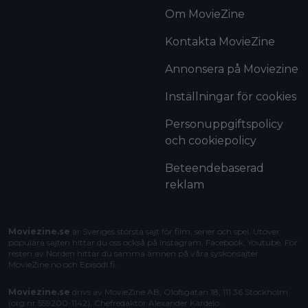
Om MovieZine
Kontakta MovieZine
Annonsera på Moviezine
Inställningar för cookies
Personuppgiftspolicy
och cookiepolicy
Beteendebaserad
reklam
Moviezine.se
är Sveriges största sajt för film, serier och spel. Utöver
populära sajten hittar du oss också på Instagram, Facebook, Youtube. För
resten av Norden hittar du samma ämnen på våra syskonsajter
MovieZine.no
och
Episodi.fi
.
Moviezine.se
drivs av MovieZine AB, Olofsgatan 18, 111 36 Stockholm
(org.nr 559200-1142). Chefredaktör
Alexander Kardelo
.