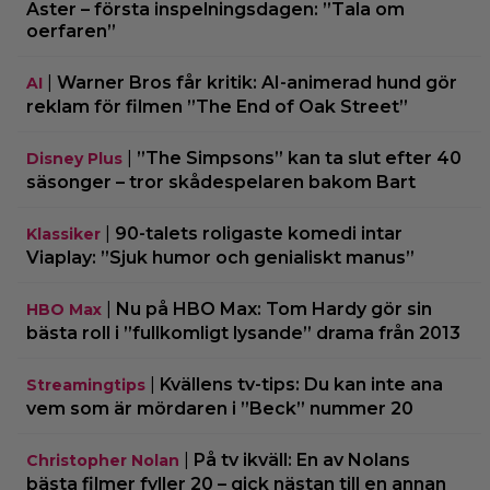
Aster – första inspelningsdagen: ”Tala om
oerfaren”
|
Warner Bros får kritik: AI-animerad hund gör
AI
reklam för filmen ”The End of Oak Street”
|
”The Simpsons” kan ta slut efter 40
Disney Plus
säsonger – tror skådespelaren bakom Bart
|
90-talets roligaste komedi intar
Klassiker
Viaplay: ”Sjuk humor och genialiskt manus”
|
Nu på HBO Max: Tom Hardy gör sin
HBO Max
bästa roll i ”fullkomligt lysande” drama från 2013
|
Kvällens tv-tips: Du kan inte ana
Streamingtips
vem som är mördaren i ”Beck” nummer 20
|
På tv ikväll: En av Nolans
Christopher Nolan
bästa filmer fyller 20 – gick nästan till en annan