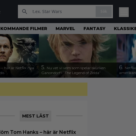
Sök
R
KOMMANDE FILMER
MARVEL
FANTASY
KLASSIK
5.
6.
 här är Netflix nya
Nu vet vi vem som spelar skurken
Netfli
dis
Ganondorf i ”The Legend of Zelda”
amerikan
MEST LÄST
löm Tom Hanks – här är Netflix