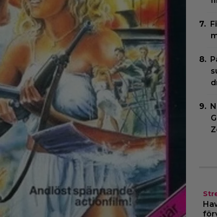
f
F
m
P
s
d
N
G
Z
Str
Haw
för