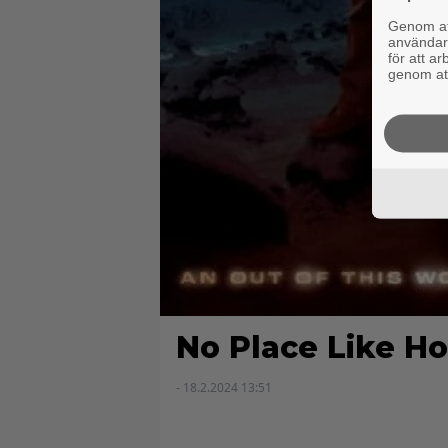
Genom att
användaru
för att a
genom att
No Place Like H
- 18.2.2024 13:51