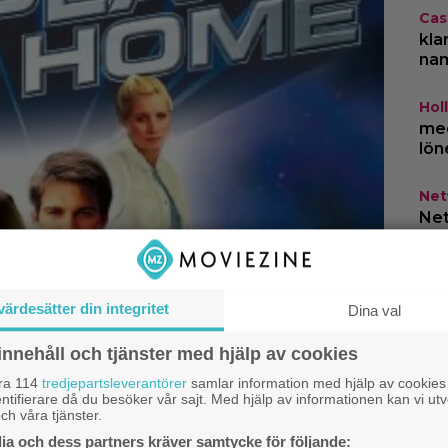
Cas
kla
na
Hol
med
lön
Netf
Net
HB
år 
do
värdesätter din integritet
Dina val
innehåll och tjänster med hjälp av cookies
åra 114
tredjepartsleverantörer
samlar information med hjälp av cookies
ntifierare då du besöker vår sajt. Med hjälp av informationen kan vi utv
ch våra tjänster.
a och dess partners kräver samtycke för följande: