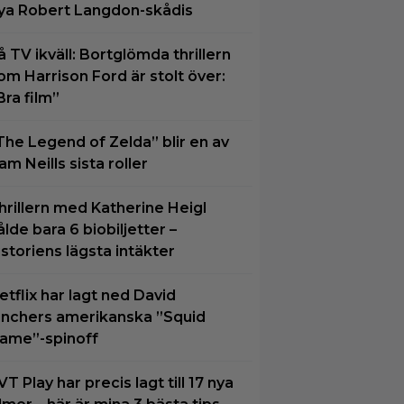
ya Robert Langdon-skådis
å TV ikväll: Bortglömda thrillern
om Harrison Ford är stolt över:
Bra film”
The Legend of Zelda” blir en av
am Neills sista roller
hrillern med Katherine Heigl
ålde bara 6 biobiljetter –
istoriens lägsta intäkter
etflix har lagt ned David
inchers amerikanska ”Squid
ame”-spinoff
VT Play har precis lagt till 17 nya