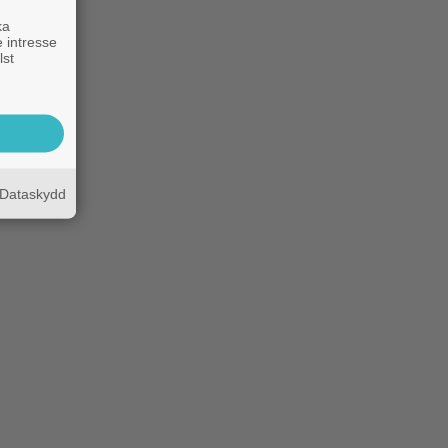
ka
 intresse
lst
Dataskydd