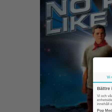
Vi 
Bättre 
Vi och v
enhetside
innehåll o
Pop Medi