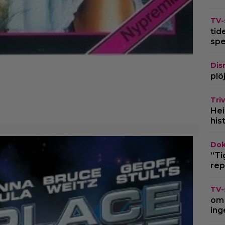
TV-
tid
spe
Dis
plö
Triv
Hei
his
Dok
”Ti
rep
TV-
om 
ing