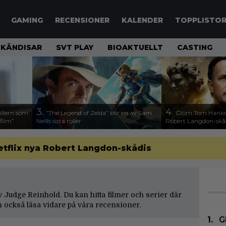
GAMING
RECENSIONER
KALENDER
TOPPLISTO
KÄNDISAR
SVT PLAY
BIOAKTUELLT
CASTING
3.
4.
illern som
”The Legend of Zelda” blir en av Sam
Glöm Tom Hanks –
 film”
Neills sista roller
Robert Langdon-skå
etflix nya Robert Langdon-skådis
av Judge Reinhold. Du kan hitta filmer och serier där
 också läsa vidare på våra
recensioner
.
G