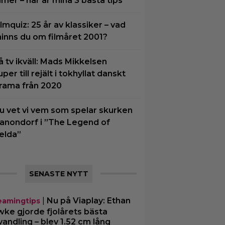
ilmer – här är mina 3 bästa tips
ilmquiz: 25 år av klassiker – vad
inns du om filmåret 2001?
å tv ikväll: Mads Mikkelsen
uper till rejält i tokhyllat danskt
rama från 2020
u vet vi vem som spelar skurken
anondorf i ”The Legend of
elda”
SENASTE NYTT
|
Nu på Viaplay: Ethan
eamingtips
ke gjorde fjolårets bästa
vandling – blev 1.52 cm lång