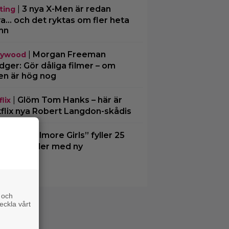
|
3 nya X-Men är redan
ting
ra… och det ryktas om fler heta
mn
|
Morgan Freeman
lywood
ger: Gör dåliga filmer – om
en är hög nog
|
Glöm Tom Hanks – här är
lix
flix nya Robert Langdon-skådis
|
”Gilmore Girls” fyller 25
O Max
– återvänder med ny
kumentär
 och
eckla vårt