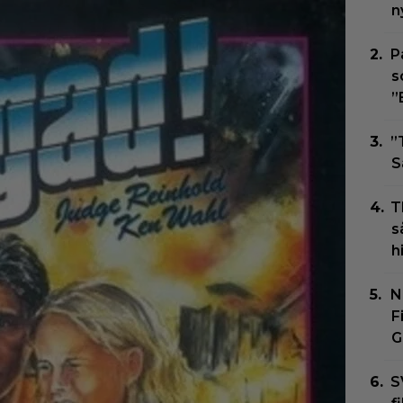
n
P
s
”
”
S
T
s
h
N
F
G
S