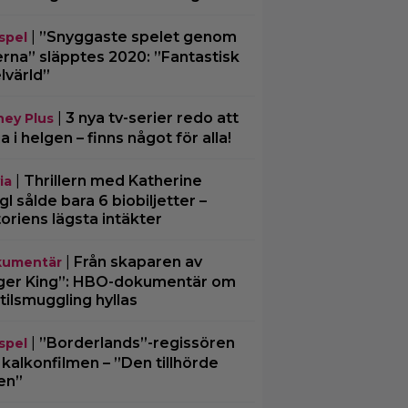
|
”Snyggaste spelet genom
spel
erna” släpptes 2020: ”Fantastisk
lvärld”
|
3 nya tv-serier redo att
ney Plus
ja i helgen – finns något för alla!
|
Thrillern med Katherine
ia
gl sålde bara 6 biobiljetter –
toriens lägsta intäkter
|
Från skaparen av
umentär
ger King”: HBO-dokumentär om
tilsmuggling hyllas
|
”Borderlands”-regissören
spel
kalkonfilmen – ”Den tillhörde
en”