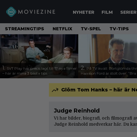
NYHETER
FILM
SERIER
STREAMINGTIPS
NETFLIX
TV-SPEL
TV-TIPS
1.
2.
SVT Play har precis lagt till 17 nya filmer
På TV ikväll: Bortglömda thr
– här är mina 3 bästa tips
Harrison Ford är stolt över: ”Bra
Glöm Tom Hanks – här är N
Judge Reinhold
Vi har bilder, biografi, och filmografi 
Judge Reinhold medverkar här. Du kan