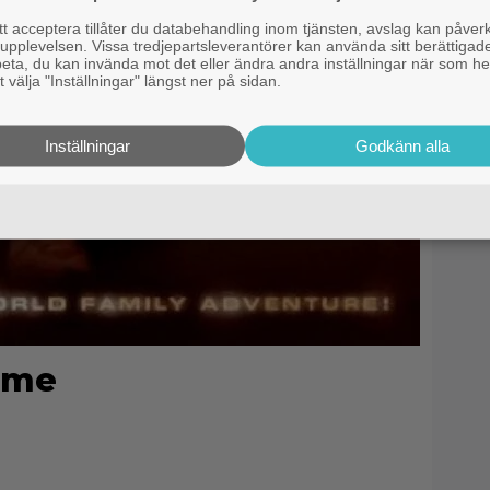
 acceptera tillåter du databehandling inom tjänsten, avslag kan påver
pplevelsen. Vissa tredjepartsleverantörer kan använda sitt berättigade
rbeta, du kan invända mot det eller ändra andra inställningar när som he
 välja "Inställningar" längst ner på sidan.
Inställningar
Godkänn alla
ome