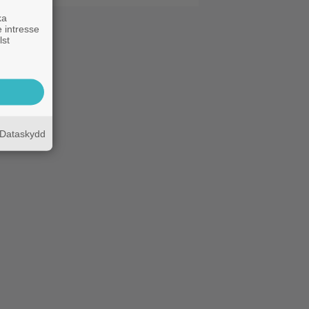
ka
 intresse
lst
Dataskydd