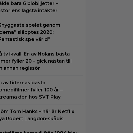
ålde bara 6 biobiljetter –
istoriens lägsta intäkter
Snyggaste spelet genom
iderna” släpptes 2020:
Fantastisk spelvärld”
å tv ikväll: En av Nolans bästa
ilmer fyller 20 – gick nästan till
n annan regissör
n av tidernas bästa
omedifilmer fyller 100 år –
treama den hos SVT Play
löm Tom Hanks – här är Netflix
ya Robert Langdon-skådis