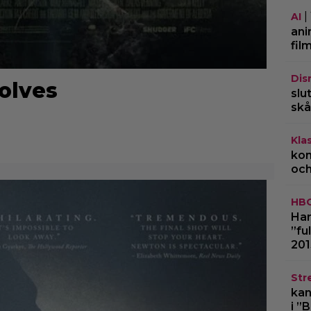
|
AI
ani
fil
Dis
olves
slu
skå
Kla
kom
och
HB
Har
”fu
201
Str
kan
i ”