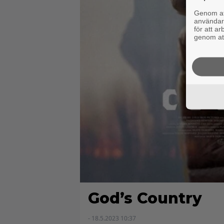
Genom att
användaru
för att a
genom att
God’s Country
- 18.5.2023 10:37