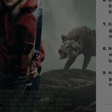
B
R
f
P
g
d
N
s
l
N
g
f