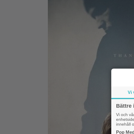
Vi 
Bättre 
Vi och v
enhetside
innehåll o
Pop Medi