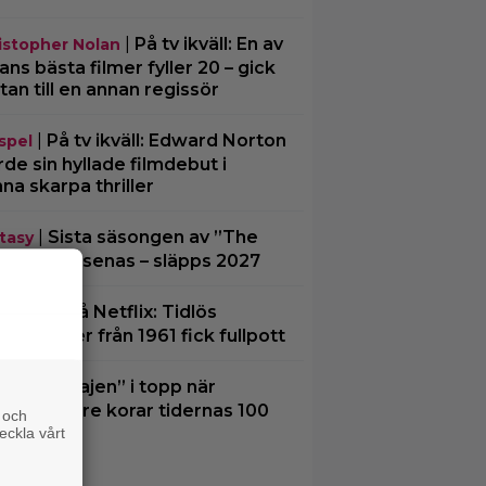
|
På tv ikväll: En av
istopher Nolan
ans bästa filmer fyller 20 – gick
tan till en annan regissör
|
På tv ikväll: Edward Norton
spel
rde sin hyllade filmdebut i
na skarpa thriller
|
Sista säsongen av ”The
tasy
cher” försenas – släpps 2027
|
Nu på Netflix: Tidlös
lix
gsklassiker från 1961 fick fullpott
|
”Hajen” i topp när
ssiker
ires läsare korar tidernas 100
 och
ta filmer
eckla vårt