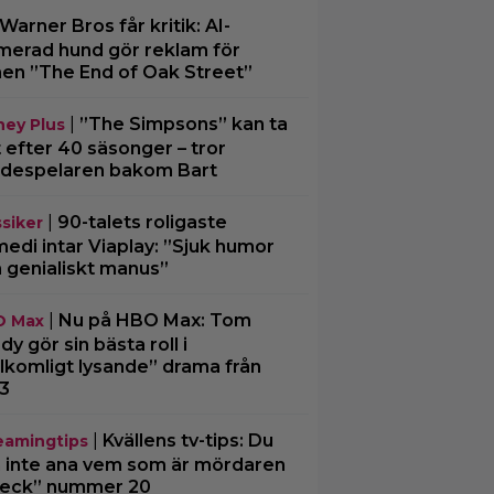
Warner Bros får kritik: AI-
merad hund gör reklam för
men ”The End of Oak Street”
|
”The Simpsons” kan ta
ney Plus
t efter 40 säsonger – tror
despelaren bakom Bart
|
90-talets roligaste
ssiker
edi intar Viaplay: ”Sjuk humor
 genialiskt manus”
|
Nu på HBO Max: Tom
O Max
dy gör sin bästa roll i
llkomligt lysande” drama från
3
|
Kvällens tv-tips: Du
eamingtips
 inte ana vem som är mördaren
Beck” nummer 20