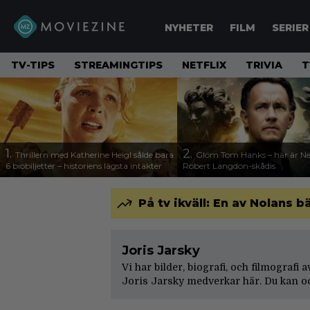
NYHETER
FILM
SERIER
TV-TIPS
STREAMINGTIPS
NETFLIX
TRIVIA
T
1.
2.
Thrillern med Katherine Heigl sålde bara
Glöm Tom Hanks – här är Net
6 biobiljetter – historiens lägsta intäkter
Robert Langdon-skådis
På tv ikväll: En av Nolans b
Joris Jarsky
Vi har bilder, biografi, och filmografi 
Joris Jarsky medverkar här. Du kan oc