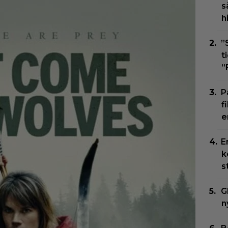
s
h
”
t
”
P
f
e
E
k
s
G
n