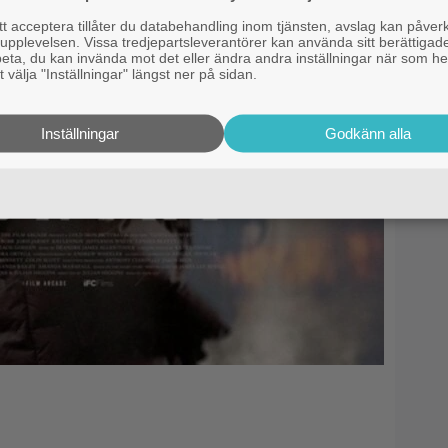
 acceptera tillåter du databehandling inom tjänsten, avslag kan påver
pplevelsen. Vissa tredjepartsleverantörer kan använda sitt berättigade
rbeta, du kan invända mot det eller ändra andra inställningar när som he
 välja "Inställningar" längst ner på sidan.
Inställningar
Godkänn alla