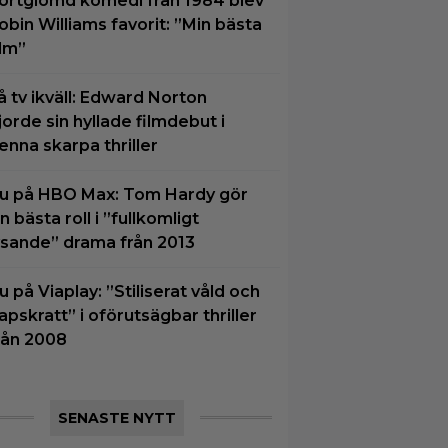
ortglömd komedi från 1984 blev
obin Williams favorit: ”Min bästa
ilm”
å tv ikväll: Edward Norton
jorde sin hyllade filmdebut i
enna skarpa thriller
u på HBO Max: Tom Hardy gör
in bästa roll i ”fullkomligt
ysande” drama från 2013
u på Viaplay: ”Stiliserat våld och
apskratt” i oförutsägbar thriller
rån 2008
SENASTE NYTT