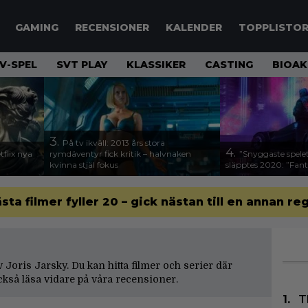
GAMING
RECENSIONER
KALENDER
TOPPLISTO
V-SPEL
SVT PLAY
KLASSIKER
CASTING
BIOAK
3.
På tv ikväll: 2013 års stora
4.
flix nya
rymdäventyr fick kritik – halvnaken
”Snyggaste spele
kvinna stjäl fokus
släpptes 2020: ”Fanta
ästa filmer fyller 20 – gick nästan till en annan re
av Joris Jarsky. Du kan hitta filmer och serier där
kså läsa vidare på våra
recensioner
.
T