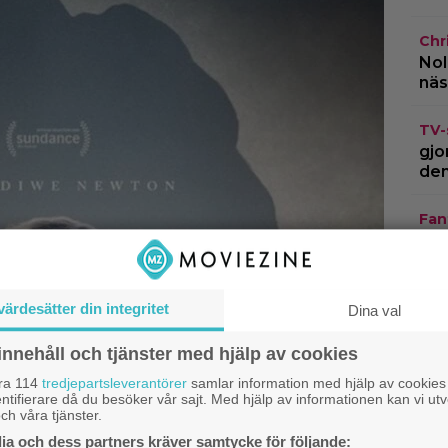
Chr
Nol
näs
TV-
gjo
den
Fan
Wit
Netf
värdesätter din integritet
kri
Dina val
innehåll och tjänster med hjälp av cookies
Kla
Emp
åra 114
tredjepartsleverantörer
samlar information med hjälp av cookies
bäs
ntifierare då du besöker vår sajt. Med hjälp av informationen kan vi utv
ch våra tjänster.
a och dess partners kräver samtycke för följande: