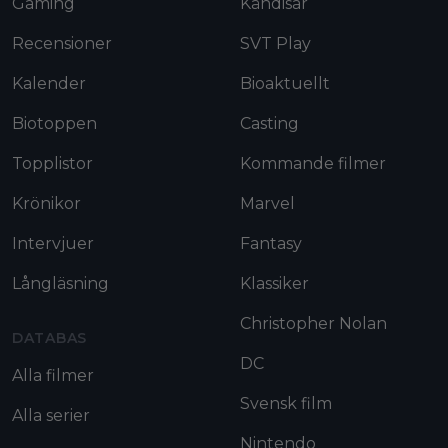
Gaming
Kändisar
Recensioner
SVT Play
Kalender
Bioaktuellt
Biotoppen
Casting
Topplistor
Kommande filmer
Krönikor
Marvel
Intervjuer
Fantasy
Långläsning
Klassiker
Christopher Nolan
DATABAS
DC
Alla filmer
Svensk film
Alla serier
Nintendo