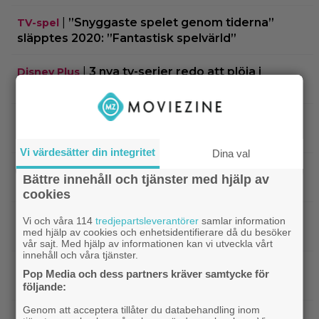
|
”Snyggaste spelet genom tiderna”
TV-spel
släpptes 2020: ”Fantastisk spelvärld”
|
3 nya tv-serier redo att plöja i
Disney Plus
helgen – finns något för alla!
|
Thrillern med Katherine Heigl sålde bara
Trivia
6 biobiljetter – historiens lägsta intäkter
Vi värdesätter din integritet
Dina val
|
Från skaparen av ”Tiger King”:
Dokumentär
Bättre innehåll och tjänster med hjälp av
HBO-dokumentär om reptilsmuggling hyllas
cookies
|
”Borderlands”-regissören om
TV-spel
Vi och våra 114
tredjepartsleverantörer
samlar information
med hjälp av cookies och enhetsidentifierare då du besöker
kalkonfilmen – ”Den tillhörde ingen”
vår sajt. Med hjälp av informationen kan vi utveckla vårt
innehåll och våra tjänster.
|
3 nya X-Men är redan klara… och det
Casting
Pop Media och dess partners kräver samtycke för
ryktas om fler heta namn
följande:
Genom att acceptera tillåter du databehandling inom
|
Morgan Freeman medger: Gör dåliga
Hollywood