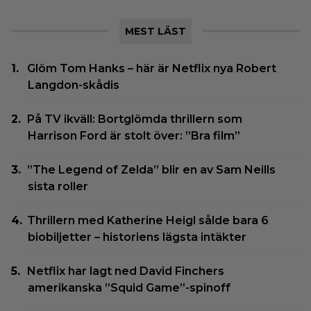
MEST LÄST
Glöm Tom Hanks – här är Netflix nya Robert
Langdon-skådis
På TV ikväll: Bortglömda thrillern som
Harrison Ford är stolt över: ”Bra film”
”The Legend of Zelda” blir en av Sam Neills
sista roller
Thrillern med Katherine Heigl sålde bara 6
biobiljetter – historiens lägsta intäkter
Netflix har lagt ned David Finchers
amerikanska ”Squid Game”-spinoff