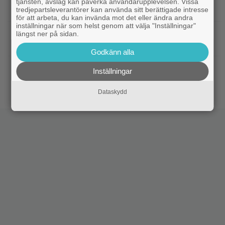
tjänsten, avslag kan påverka användarupplevelsen. Vissa
filmer – om lönen är hög nog
tredjepartsleverantörer kan använda sitt berättigade intresse
för att arbeta, du kan invända mot det eller ändra andra
inställningar när som helst genom att välja "Inställningar"
|
Glöm Tom Hanks – här är Netflix nya
Netflix
längst ner på sidan.
Robert Langdon-skådis
Godkänn alla
|
”Gilmore Girls” fyller 25 år –
HBO Max
Inställningar
återvänder med ny dokumentär
Dataskydd