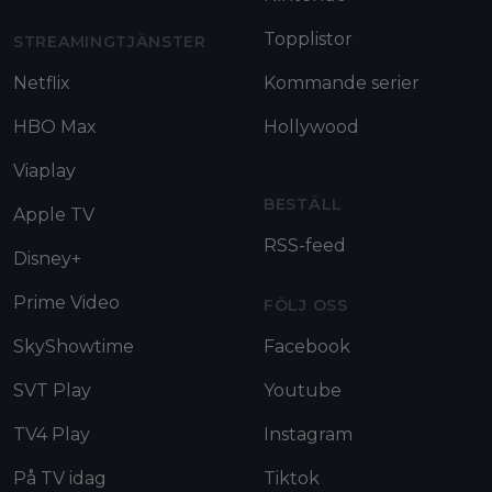
Topplistor
STREAMINGTJÄNSTER
Netflix
Kommande serier
HBO Max
Hollywood
Viaplay
BESTÄLL
Apple TV
RSS-feed
Disney+
Prime Video
FÖLJ OSS
SkyShowtime
Facebook
SVT Play
Youtube
TV4 Play
Instagram
På TV idag
Tiktok