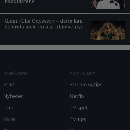
kandidatene
Glem «The Odyssey» – dette kan
bli årets mest episke filmeventyr
Moviezine footer navigation
OMRÅDEN
POPULÄRT
Start
Streamingtips
Nyheter
Netflix
Film
TV-spel
Serie
TV-tips