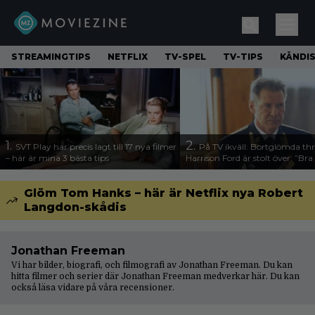
STREAMINGTIPS
NETFLIX
TV-SPEL
TV-TIPS
KÄNDI
1.
2.
SVT Play har precis lagt till 17 nya filmer
På TV ikväll: Bortglömda thr
– här är mina 3 bästa tips
Harrison Ford är stolt över: ”Bra
Glöm Tom Hanks – här är Netflix nya Robert
Langdon-skådis
Jonathan Freeman
Vi har bilder, biografi, och filmografi av Jonathan Freeman. Du kan
hitta filmer och serier där Jonathan Freeman medverkar här. Du kan
också läsa vidare på våra
recensioner
.