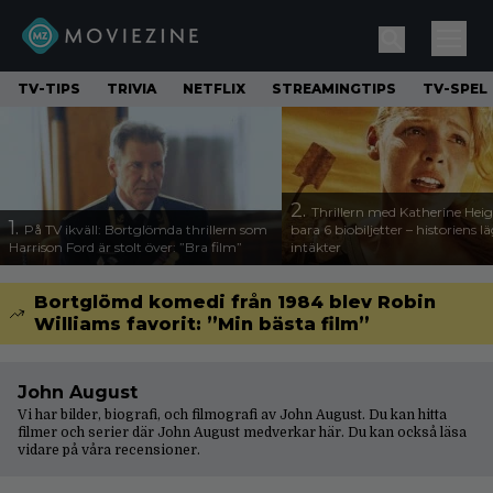
TV-TIPS
TRIVIA
NETFLIX
STREAMINGTIPS
TV-SPEL
2.
Thrillern med Katherine Heigl
1.
På TV ikväll: Bortglömda thrillern som
bara 6 biobiljetter – historiens l
Harrison Ford är stolt över: ”Bra film”
intäkter
Bortglömd komedi från 1984 blev Robin
Williams favorit: ”Min bästa film”
John August
Vi har bilder, biografi, och filmografi av John August. Du kan hitta
filmer och serier där John August medverkar här. Du kan också läsa
vidare på våra
recensioner
.