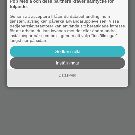
Pop Media och dess partners kräver samtycke för
följande:
Genom att acceptera tillåter du databehandling inom
tjänsten, avslag kan påverka användarupplevelsen. Vissa
tredjepartsleverantörer kan använda sitt berättigade intresse
för att arbeta, du kan invända mot det eller ändra andra
inställningar när som helst genom att välja "Inställningar"
längst ner på sidan.
Godkänn alla
Inställningar
Dataskydd