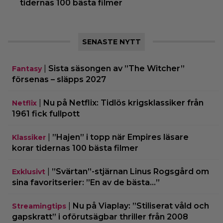
tidernas 100 bästa filmer
SENASTE NYTT
|
Sista säsongen av ”The Witcher”
Fantasy
försenas – släpps 2027
|
Nu på Netflix: Tidlös krigsklassiker från
Netflix
1961 fick fullpott
|
”Hajen” i topp när Empires läsare
Klassiker
korar tidernas 100 bästa filmer
|
”Svärtan”-stjärnan Linus Rogsgård om
Exklusivt
sina favoritserier: ”En av de bästa…”
|
Nu på Viaplay: ”Stiliserat våld och
Streamingtips
gapskratt” i oförutsägbar thriller från 2008