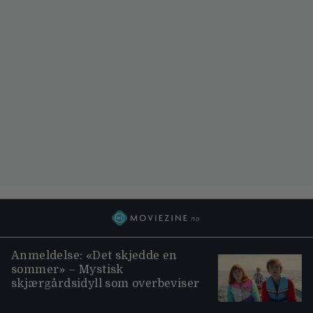
Anmeldelse: «Det skjedde en
sommer» – Mystisk
skjærgårdsidyll som overbeviser