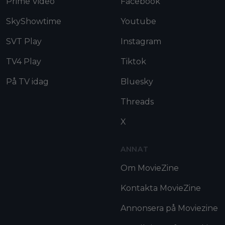
Prime Video
Facebook
SkyShowtime
Youtube
SVT Play
Instagram
TV4 Play
Tiktok
På TV idag
Bluesky
Threads
X
ANNAT
Om MovieZine
Kontakta MovieZine
Annonsera på Moviezine