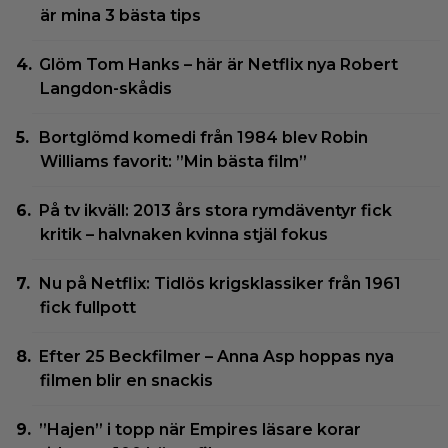
är mina 3 bästa tips
Glöm Tom Hanks – här är Netflix nya Robert
Langdon-skådis
Bortglömd komedi från 1984 blev Robin
Williams favorit: ”Min bästa film”
På tv ikväll: 2013 års stora rymdäventyr fick
kritik – halvnaken kvinna stjäl fokus
Nu på Netflix: Tidlös krigsklassiker från 1961
fick fullpott
Efter 25 Beckfilmer – Anna Asp hoppas nya
filmen blir en snackis
”Hajen” i topp när Empires läsare korar