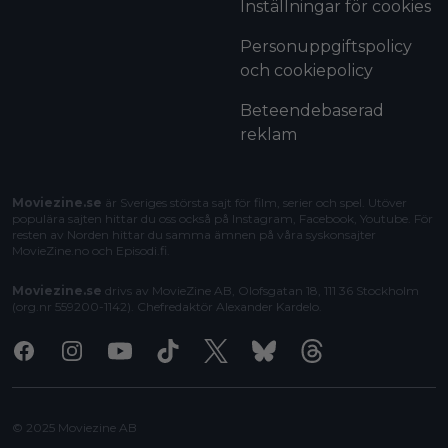
Inställningar för cookies
Personuppgiftspolicy
och cookiepolicy
Beteendebaserad
reklam
Moviezine.se
är Sveriges största sajt för film, serier och spel. Utöver
populära sajten hittar du oss också på Instagram, Facebook, Youtube. För
resten av Norden hittar du samma ämnen på våra syskonsajter
MovieZine.no
och
Episodi.fi
.
Moviezine.se
drivs av MovieZine AB, Olofsgatan 18, 111 36 Stockholm
(org.nr 559200-1142). Chefredaktör
Alexander Kardelo
.
Facebook
Instagram
Youtube
Tiktok
X
Bluesky
Threads
© 2025 Moviezine AB