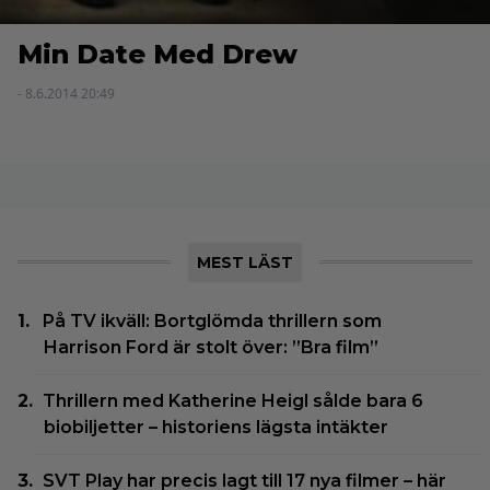
Min Date Med Drew
- 8.6.2014 20:49
MEST LÄST
På TV ikväll: Bortglömda thrillern som
Harrison Ford är stolt över: ”Bra film”
Thrillern med Katherine Heigl sålde bara 6
biobiljetter – historiens lägsta intäkter
SVT Play har precis lagt till 17 nya filmer – här