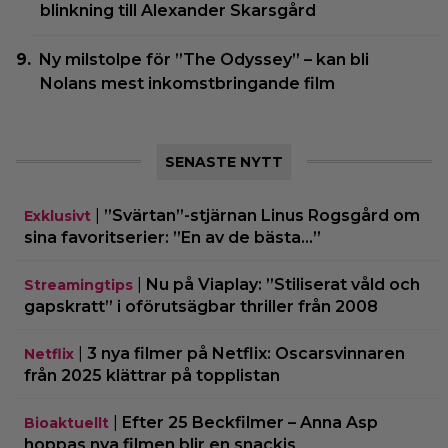
blinkning till Alexander Skarsgård
Ny milstolpe för ”The Odyssey” – kan bli
Nolans mest inkomstbringande film
SENASTE NYTT
|
”Svärtan”-stjärnan Linus Rogsgård om
Exklusivt
sina favoritserier: ”En av de bästa…”
|
Nu på Viaplay: ”Stiliserat våld och
Streamingtips
gapskratt” i oförutsägbar thriller från 2008
|
3 nya filmer på Netflix: Oscarsvinnaren
Netflix
från 2025 klättrar på topplistan
|
Efter 25 Beckfilmer – Anna Asp
Bioaktuellt
hoppas nya filmen blir en snackis