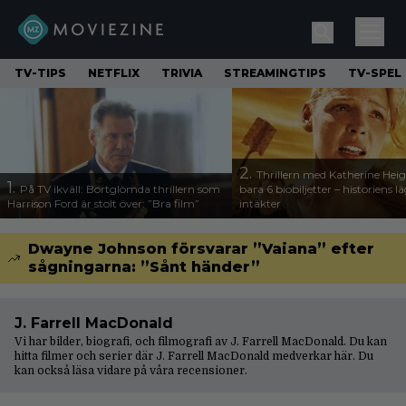
TV-TIPS
NETFLIX
TRIVIA
STREAMINGTIPS
TV-SPEL
2.
Thrillern med Katherine Heigl
1.
På TV ikväll: Bortglömda thrillern som
bara 6 biobiljetter – historiens l
Harrison Ford är stolt över: ”Bra film”
intäkter
Dwayne Johnson försvarar ”Vaiana” efter
sågningarna: ”Sånt händer”
J. Farrell MacDonald
Vi har bilder, biografi, och filmografi av J. Farrell MacDonald. Du kan
hitta filmer och serier där J. Farrell MacDonald medverkar här. Du
kan också läsa vidare på våra
recensioner
.