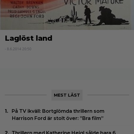
Laglöst land
- 8.6.2014 20:50
MEST LÄST
På TV ikväll: Bortglömda thrillern som
Harrison Ford är stolt över: ”Bra film”
Thrillern med Katherine Heigl sålde bara 6