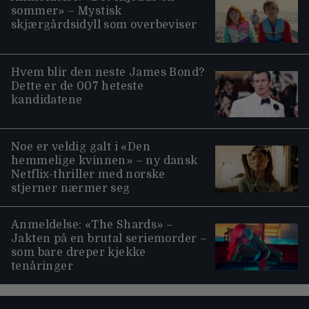
sommer» – Mystisk
skjærgårdsidyll som overbeviser
Hvem blir den neste James Bond?
Dette er de 007 heteste
kandidatene
Noe er veldig galt i «Den
hemmelige kvinnen» – ny dansk
Netflix-thriller med norske
stjerner nærmer seg
Anmeldelse: «The Shards» –
Jakten på en brutal seriemorder –
som bare dreper kjekke
tenåringer
Moviezine footer navigation