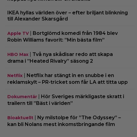
IKEA hyllas världen över – efter briljant blinkning
till Alexander Skarsgård
|
Bortglömd komedi från 1984 blev
Apple TV
Robin Williams favorit: ”Min bästa film”
|
Två nya skådisar redo att skapa
HBO Max
drama i ”Heated Rivalry” säsong 2
|
Netflix har stängt in en snubbe i en
Netflix
reklamskylt – PR-tricket som får LA att titta upp
|
Hör Sveriges märkligaste skratt i
Dokumentär
trailern till ”Bäst i världen”
|
Ny milstolpe för ”The Odyssey” –
Bioaktuellt
kan bli Nolans mest inkomstbringande film