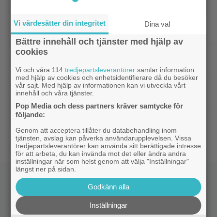
|
Harry Potter-fans får betala 4 500
Harry Potter
Vi värdesätter din integritet
Dina val
kronor för nya Lego-setet
Bättre innehåll och tjänster med hjälp av
cookies
|
Se Connor Storrie från
Kommande filmer
”Heated Rivalry” i ny sci-fi-thriller
Vi och våra 114
tredjepartsleverantörer
samlar information
med hjälp av cookies och enhetsidentifierare då du besöker
vår sajt. Med hjälp av informationen kan vi utveckla vårt
|
Joel Kinnaman vs Saddam
Kommande serier
innehåll och våra tjänster.
Hussein i ny thrillerserie – se trailern här
Pop Media och dess partners kräver samtycke för
följande:
|
Gustaf Skarsgård spelar
Gustaf Skarsgård
Genom att acceptera tillåter du databehandling inom
demonregissör i internationell skräckthriller
tjänsten, avslag kan påverka användarupplevelsen. Vissa
tredjepartsleverantörer kan använda sitt berättigade intresse
för att arbeta, du kan invända mot det eller ändra andra
inställningar när som helst genom att välja "Inställningar"
längst ner på sidan.
Godkänn alla
Inställningar