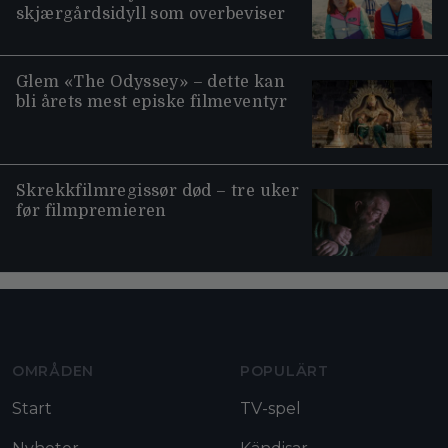
skjærgårdsidyll som overbeviser
Glem «The Odyssey» – dette kan
bli årets mest episke filmeventyr
Skrekkfilmregissør død – tre uker
før filmpremieren
Moviezine footer navigation
OMRÅDEN
POPULÄRT
Start
TV-spel