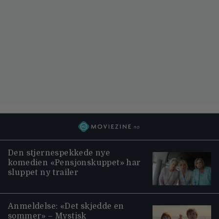
Den stjernespekkede nye
komedien «Pensjonskuppet» har
sluppet ny trailer
Anmeldelse: «Det skjedde en
sommer» – Mystisk