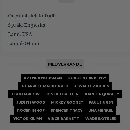
Originaltitel:
Riffraff
Språk:
Engelska
Land:
USA
Längd:
94 min
MEDVERKANDE
ARTHUR HOUSMAN
DOROTHY APPLEBY
J. FARRELL MACDONALD
J. WALTER RUBEN
JEAN HARLOW
JOSEPH CALLEIA
JUANITA QUIGLEY
JUDITH WOOD
MICKEY ROONEY
PAUL HURST
ROGER IMHOF
SPENCER TRACY
UNA MERKEL
VICTOR KILIAN
VINCE BARNETT
WADE BOTELER