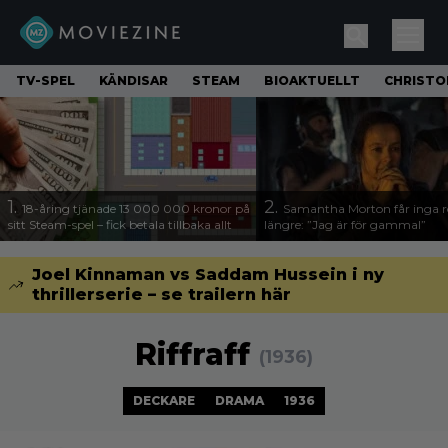
TV-SPEL
KÄNDISAR
STEAM
BIOAKTUELLT
CHRISTO
1.
2.
18-åring tjänade 13 000 000 kronor på
Samantha Morton får inga ro
sitt Steam-spel – fick betala tillbaka allt
längre: ”Jag är för gammal”
Joel Kinnaman vs Saddam Hussein i ny
thrillerserie – se trailern här
Riffraff
(1936)
DECKARE
DRAMA
1936