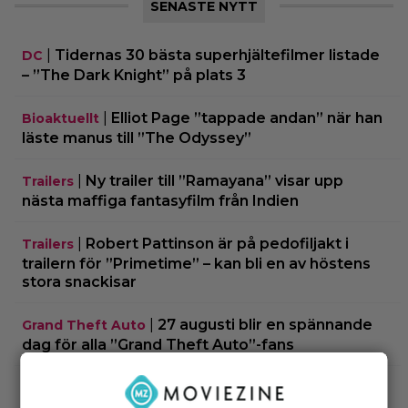
SENASTE NYTT
|
Tidernas 30 bästa superhjältefilmer listade
DC
– ”The Dark Knight” på plats 3
|
Elliot Page ”tappade andan” när han
Bioaktuellt
läste manus till ”The Odyssey”
|
Ny trailer till ”Ramayana” visar upp
Trailers
nästa maffiga fantasyfilm från Indien
|
Robert Pattinson är på pedofiljakt i
Trailers
trailern för ”Primetime” – kan bli en av höstens
stora snackisar
|
27 augusti blir en spännande
Grand Theft Auto
dag för alla ”Grand Theft Auto”-fans
|
Ett nytt mysterium på 8 avsnitt gör
Prime Video
succé på Prime Video just nu