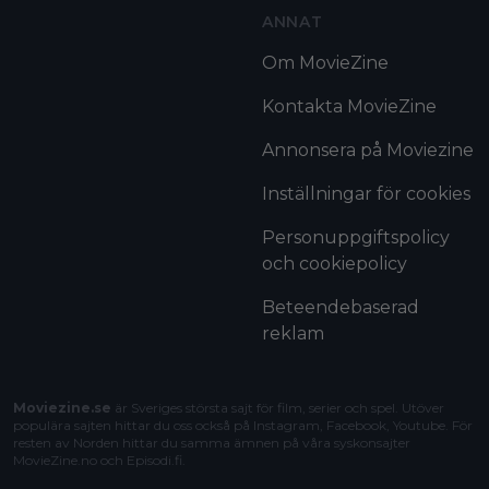
ANNAT
Om MovieZine
Kontakta MovieZine
Annonsera på Moviezine
Inställningar för cookies
Personuppgiftspolicy
och cookiepolicy
Beteendebaserad
reklam
Moviezine.se
är Sveriges största sajt för film, serier och spel. Utöver
populära sajten hittar du oss också på Instagram, Facebook, Youtube. För
resten av Norden hittar du samma ämnen på våra syskonsajter
MovieZine.no
och
Episodi.fi
.