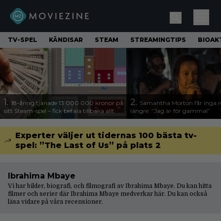
TV-SPEL
KÄNDISAR
STEAM
STREAMINGTIPS
BIOAK
1.
2.
18-åring tjänade 13 000 000 kronor på
Samantha Morton får inga ro
sitt Steam-spel – fick betala tillbaka allt
längre: ”Jag är för gammal”
Experter väljer ut tidernas 100 bästa tv-
spel: ”The Last of Us” på plats 2
Ibrahima Mbaye
Vi har bilder, biografi, och filmografi av Ibrahima Mbaye. Du kan hitta
filmer och serier där Ibrahima Mbaye medverkar här. Du kan också
läsa vidare på våra
recensioner
.