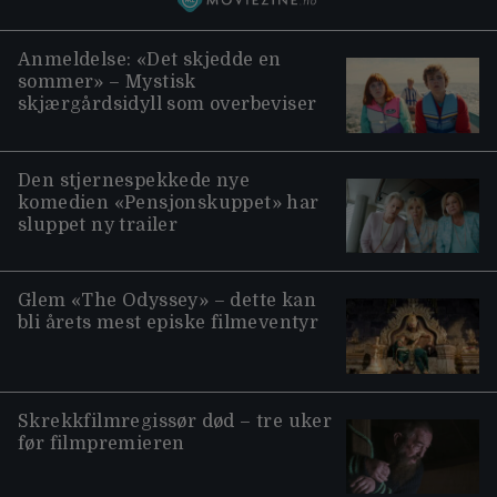
Anmeldelse: «Det skjedde en
sommer» – Mystisk
skjærgårdsidyll som overbeviser
Den stjernespekkede nye
komedien «Pensjonskuppet» har
sluppet ny trailer
Glem «The Odyssey» – dette kan
bli årets mest episke filmeventyr
Skrekkfilmregissør død – tre uker
før filmpremieren