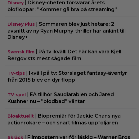
|
Disney-chefen försvarar årets
Disney
biofloppar: ”Kommer gå bra på streaming”
|
Sommaren blev just hetare: 2
Disney Plus
avsnitt av ny Ryan Murphy-thriller har anlänt till
Disney+
|
På tv ikväll: Det här kan vara Kjell
Svensk film
Bergqvists mest sågade film
|
Ikväll på tv: Storslaget fantasy-äventyr
TV-tips
från 2015 blev en dyr flopp
|
EA tillhör Saudiarabien och Jared
TV-spel
Kushner nu – ”blodbad” väntar
|
Biopremiär för Jackie Chans nya
Bioaktuellt
actionrökare – och snart filmas uppföljaren
|
Filmpostern var för läskig – Warner Bros
Skräck