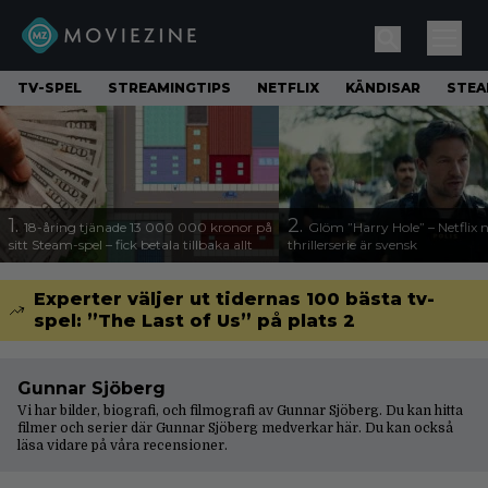
TV-SPEL
STREAMINGTIPS
NETFLIX
KÄNDISAR
STE
1.
2.
18-åring tjänade 13 000 000 kronor på
Glöm ”Harry Hole” – Netflix 
sitt Steam-spel – fick betala tillbaka allt
thrillerserie är svensk
Experter väljer ut tidernas 100 bästa tv-
spel: ”The Last of Us” på plats 2
Gunnar Sjöberg
Vi har bilder, biografi, och filmografi av Gunnar Sjöberg. Du kan hitta
filmer och serier där Gunnar Sjöberg medverkar här. Du kan också
läsa vidare på våra
recensioner
.