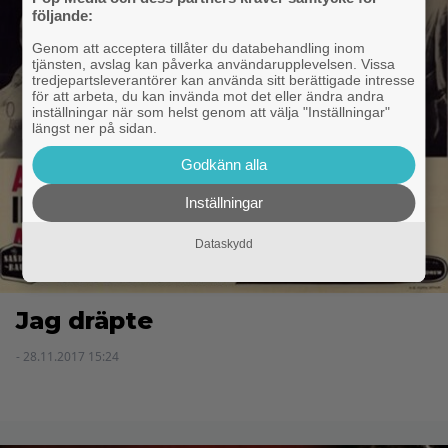
följande:
Genom att acceptera tillåter du databehandling inom
tjänsten, avslag kan påverka användarupplevelsen. Vissa
tredjepartsleverantörer kan använda sitt berättigade intresse
för att arbeta, du kan invända mot det eller ändra andra
inställningar när som helst genom att välja "Inställningar"
längst ner på sidan.
Godkänn alla
Inställningar
Dataskydd
Jag dräpte
- 28.11.2017 15:24