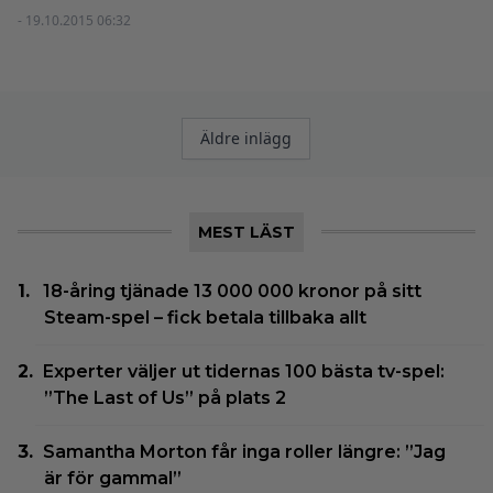
- 19.10.2015 06:32
Inläggsnavigering
Äldre inlägg
MEST LÄST
18-åring tjänade 13 000 000 kronor på sitt
Steam-spel – fick betala tillbaka allt
Experter väljer ut tidernas 100 bästa tv-spel:
”The Last of Us” på plats 2
Samantha Morton får inga roller längre: ”Jag
är för gammal”