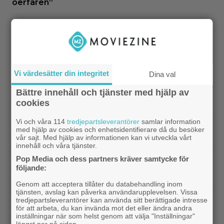
oerfaren”
|
Warner Bros får kritik: AI-animerad hund gör
AI
reklam för filmen ”The End of Oak Street”
|
”The Simpsons” kan ta slut efter 40
Disney Plus
säsonger – tror skådespelaren bakom Bart
Vi värdesätter din integritet
Dina val
Bättre innehåll och tjänster med hjälp av
|
90-talets roligaste komedi intar
Klassiker
cookies
Viaplay: ”Sjuk humor och genialiskt manus”
Vi och våra 114
tredjepartsleverantörer
samlar information
|
Nu på HBO Max: Tom Hardy gör sin
HBO Max
med hjälp av cookies och enhetsidentifierare då du besöker
vår sajt. Med hjälp av informationen kan vi utveckla vårt
bästa roll i ”fullkomligt lysande” drama från 2013
innehåll och våra tjänster.
Pop Media och dess partners kräver samtycke för
|
Kvällens tv-tips: Du kan inte ana
Streamingtips
följande:
vem som är mördaren i ”Beck” nummer 20
Genom att acceptera tillåter du databehandling inom
tjänsten, avslag kan påverka användarupplevelsen. Vissa
|
På tv ikväll: En av Nolans
Christopher Nolan
tredjepartsleverantörer kan använda sitt berättigade intresse
för att arbeta, du kan invända mot det eller ändra andra
bästa filmer fyller 20 – gick nästan till en annan
inställningar när som helst genom att välja "Inställningar"
regissör
längst ner på sidan.