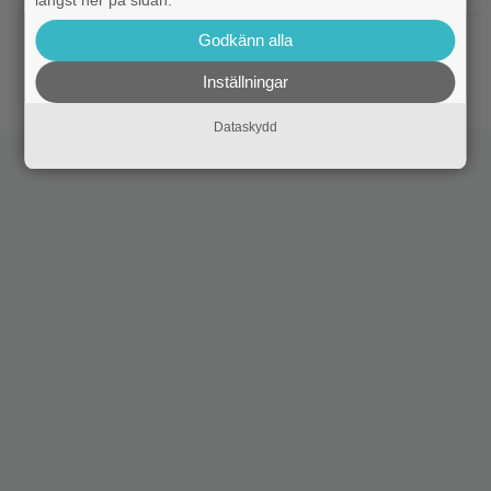
Godkänn alla
|
På tv ikväll: Edward Norton gjorde sin
TV-spel
hyllade filmdebut i denna skarpa thriller
Inställningar
Dataskydd