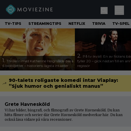
TV-TIPS
STREAMINGTIPS
NETFLIX
TRIVIA
TV-SPEL
2.
På tv ikväll: En av Nolans bä
1.
Thrillern med Katherine Heigl sålde bara
fyller 20 – gick nästan till en a
6 biobiljetter – historiens lägsta intäkter
regissör
90-talets roligaste komedi intar Viaplay:
”Sjuk humor och genialiskt manus”
Grete Havnesköld
Vi har bilder, biografi, och filmografi av Grete Havnesköld. Du kan
hitta filmer och serier där Grete Havnesköld medverkar här. Du kan
också läsa vidare på våra
recensioner
.