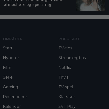
atmosfære og spenning
Moviezine footer navigation
OMRÅDEN
POPULÄRT
Start
TV-tips
Nyheter
Streamingtips
Film
Netflix
Serie
Trivia
Gaming
TV-spel
Recensioner
Klassiker
Kalender
SVT Play