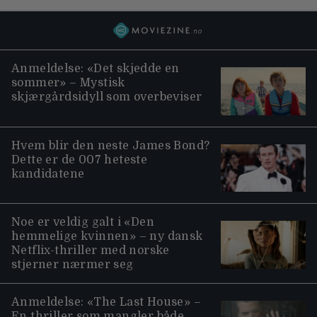
Anmeldelse: «Det skjedde en
sommer» – Mystisk
skjærgårdsidyll som overbeviser
Hvem blir den neste James Bond?
Dette er de 007 heteste
kandidatene
Noe er veldig galt i «Den
hemmelige kvinnen» – ny dansk
Netflix-thriller med norske
stjerner nærmer seg
Anmeldelse: «The Last House» –
En thriller som mangler både