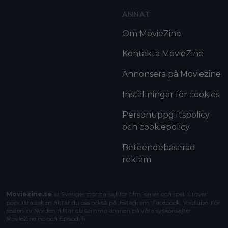
ANNAT
Om MovieZine
Kontakta MovieZine
Annonsera på Moviezine
Inställningar för cookies
Personuppgiftspolicy
och cookiepolicy
Beteendebaserad
reklam
Moviezine.se
är Sveriges största sajt för film, serier och spel. Utöver
populära sajten hittar du oss också på Instagram, Facebook, Youtube. För
resten av Norden hittar du samma ämnen på våra syskonsajter
MovieZine.no
och
Episodi.fi
.