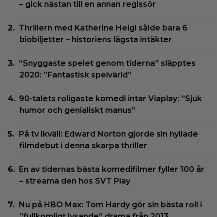
– gick nästan till en annan regissör
Thrillern med Katherine Heigl sålde bara 6
biobiljetter – historiens lägsta intäkter
”Snyggaste spelet genom tiderna” släpptes
2020: ”Fantastisk spelvärld”
90-talets roligaste komedi intar Viaplay: ”Sjuk
humor och genialiskt manus”
På tv ikväll: Edward Norton gjorde sin hyllade
filmdebut i denna skarpa thriller
En av tidernas bästa komedifilmer fyller 100 år
– streama den hos SVT Play
Nu på HBO Max: Tom Hardy gör sin bästa roll i
”fullkomligt lysande” drama från 2013