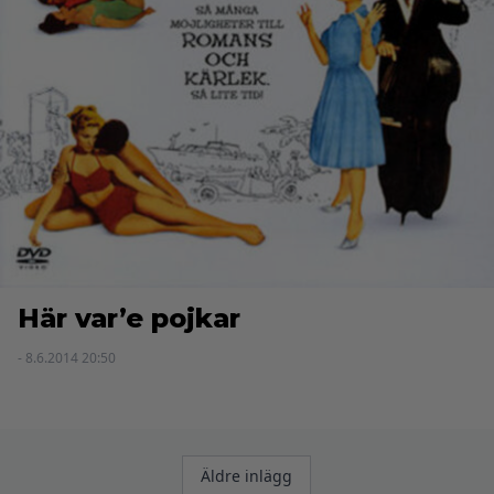
Här var’e pojkar
- 8.6.2014 20:50
Inläggsnavigering
Äldre inlägg