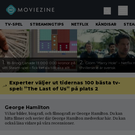
TV-SPEL
STREAMINGTIPS
NETFLIX
KÄNDISAR
STE
1.
2.
18-åring tjänade 13 000 000 kronor på
Glöm ”Harry Hole” – Netflix 
sitt Steam-spel – fick betala tillbaka allt
thrillerserie är svensk
Experter väljer ut tidernas 100 bästa tv-
spel: ”The Last of Us” på plats 2
George Hamilton
Vi har bilder, biografi, och filmografi av George Hamilton. Du kan
hitta filmer och serier där George Hamilton medverkar här. Du kan
också läsa vidare på våra
recensioner
.