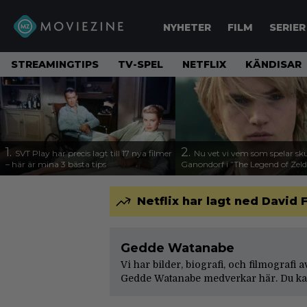
NYHETER
FILM
SERIER
STREAMINGTIPS
TV-SPEL
NETFLIX
KÄNDISAR
1.
2.
SVT Play har precis lagt till 17 nya filmer
Nu vet vi vem som spelar sk
– här är mina 3 bästa tips
Ganondorf i ”The Legend of Zel
Netflix har lagt ned Davi
Gedde Watanabe
Vi har bilder, biografi, och filmografi
Gedde Watanabe medverkar här. Du kan