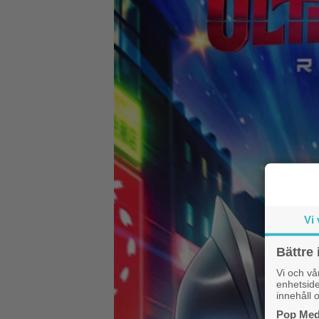
Vi 
Bättre 
Vi och v
enhetside
innehåll o
Pop Medi