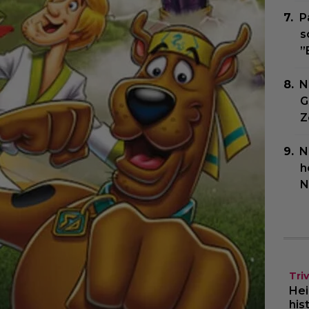
P
s
”
N
G
Z
N
h
N
Triv
Hei
his