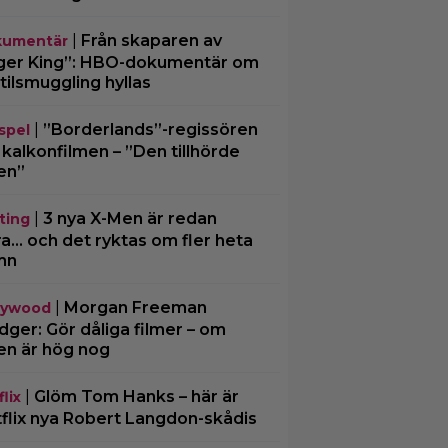
|
Från skaparen av
umentär
ger King”: HBO-dokumentär om
tilsmuggling hyllas
|
”Borderlands”-regissören
spel
kalkonfilmen – ”Den tillhörde
en”
|
3 nya X-Men är redan
ting
ra… och det ryktas om fler heta
mn
|
Morgan Freeman
lywood
ger: Gör dåliga filmer – om
en är hög nog
|
Glöm Tom Hanks – här är
lix
flix nya Robert Langdon-skådis