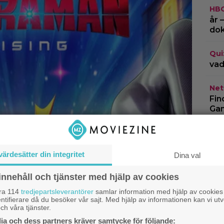
HB
år 
do
Qui
vad
Netf
Fin
Gam
Kom
”Mi
ett
värdesätter din integritet
Dina val
innehåll och tjänster med hjälp av cookies
åra 114
tredjepartsleverantörer
samlar information med hjälp av cookies
ntifierare då du besöker vår sajt. Med hjälp av informationen kan vi utv
ch våra tjänster.
a och dess partners kräver samtycke för följande: