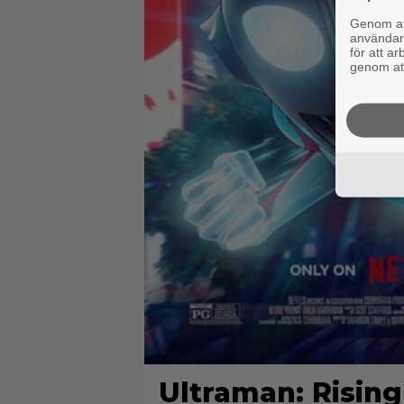
Genom att
användaru
för att a
genom att
Ultraman: Rising