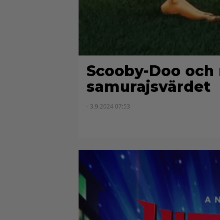
Scooby-Doo och
samurajsvärdet
- 3.9.2024 07:53