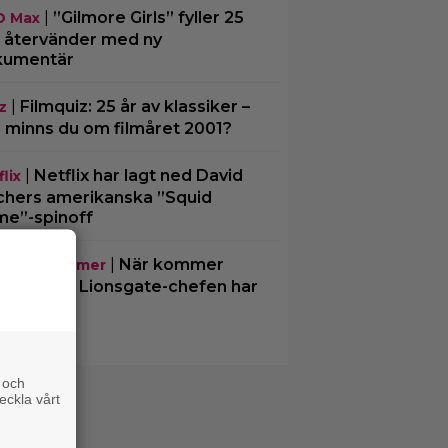
|
”Gilmore Girls” fyller 25
O Max
– återvänder med ny
kumentär
|
Filmquiz: 25 år av klassiker –
z
 minns du om filmåret 2001?
|
Netflix har lagt ned David
lix
chers amerikanska ”Squid
e”-spinoff
|
När kommer
mande filmer
chael 2”? Lionsgate-chefen har
 svar
 och
eckla vårt