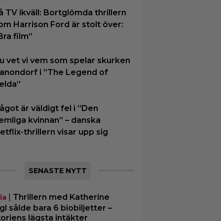
å TV ikväll: Bortglömda thrillern
om Harrison Ford är stolt över:
Bra film”
u vet vi vem som spelar skurken
anondorf i ”The Legend of
elda”
ågot är väldigt fel i ”Den
emliga kvinnan” – danska
etflix-thrillern visar upp sig
SENASTE NYTT
|
Thrillern med Katherine
ia
gl sålde bara 6 biobiljetter –
toriens lägsta intäkter