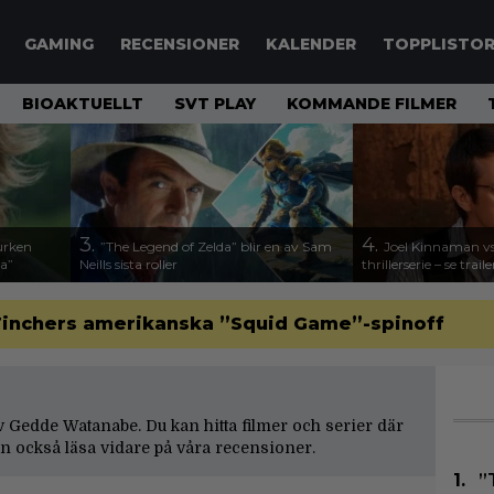
GAMING
RECENSIONER
KALENDER
TOPPLISTO
BIOAKTUELLT
SVT PLAY
KOMMANDE FILMER
3.
4.
urken
”The Legend of Zelda” blir en av Sam
Joel Kinnaman vs
da”
Neills sista roller
thrillerserie – se trail
d Finchers amerikanska ”Squid Game”-spinoff
 av Gedde Watanabe. Du kan hitta filmer och serier där
 också läsa vidare på våra
recensioner
.
”