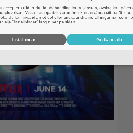
 acceptera tillåter du databehandling inom tjänsten, avslag kan påver
pplevelsen. Vissa tredjepartsleverantörer kan använda sitt berättigade
rbeta, du kan invända mot det eller ändra andra inställningar när som he
 välja "Inställningar" längst ner på sidan.
Inställningar
Godkänn alla