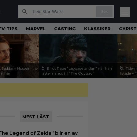
Sök
R
TV-TIPS
MARVEL
CASTING
KLASSIKER
CHRIS
5.
6.
 Saddam Hussein i ny
Elliot Page ”tappade andan” när han
Tidern
ern här
läste manus till ”The Odyssey”
listade –
MEST LÄST
The Legend of Zelda” blir en av