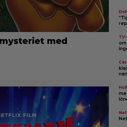
Dok
”Ti
rep
TV-
 mysteriet med
om 
ing
Cas
kla
na
Hol
med
lön
Netf
Net