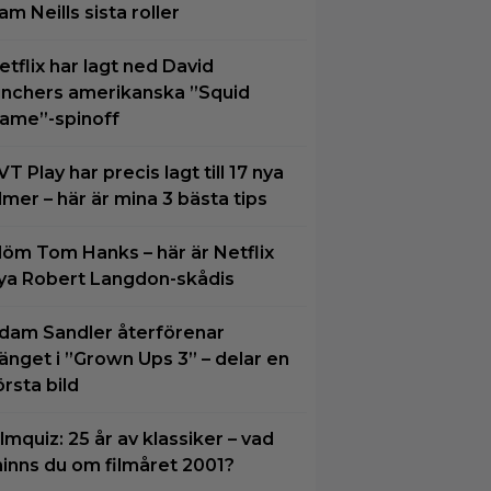
am Neills sista roller
etflix har lagt ned David
inchers amerikanska ”Squid
ame”-spinoff
VT Play har precis lagt till 17 nya
ilmer – här är mina 3 bästa tips
löm Tom Hanks – här är Netflix
ya Robert Langdon-skådis
dam Sandler återförenar
änget i ”Grown Ups 3” – delar en
örsta bild
ilmquiz: 25 år av klassiker – vad
inns du om filmåret 2001?