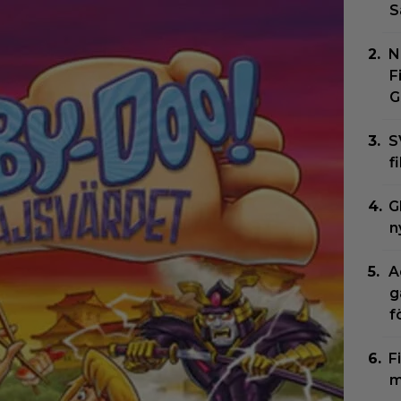
S
N
F
G
S
f
G
n
A
g
f
F
m