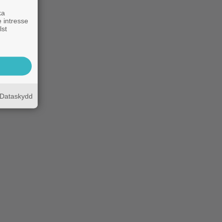
ka
 intresse
lst
Dataskydd