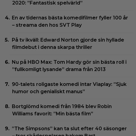
2020: ”Fantastisk spelvärld”
En av tidernas bästa komedifilmer fyller 100 år
– streama den hos SVT Play
På tv ikväll: Edward Norton gjorde sin hyllade
filmdebut i denna skarpa thriller
Nu på HBO Max: Tom Hardy gör sin bästa roll i
”fullkomligt lysande” drama från 2013
90-talets roligaste komedi intar Viaplay: ”Sjuk
humor och genialiskt manus”
Bortglömd komedi från 1984 blev Robin
Williams favorit: ”Min bästa film”
”The Simpsons” kan ta slut efter 40 säsonger
– tror skådespelaren bakom Bart