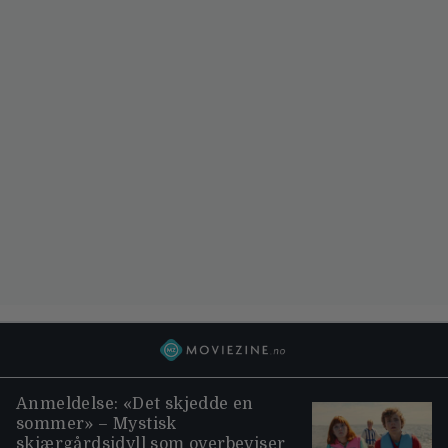
Anmeldelse: «Det skjedde en
sommer» – Mystisk
skjærgårdsidyll som overbeviser