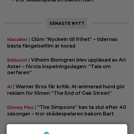
SENASTE NYTT
|
Glöm ”Nyckeln till frihet” – tidernas
Klassiker
bästa fängelsefilm är korad
|
Vilhelm Blomgren blev uppläxad av Ari
Exklusivt
Aster – första inspelningsdagen: ”Tala om
oerfaren”
|
Warner Bros får kritik: AI-animerad hund gör
AI
reklam för filmen ”The End of Oak Street”
|
”The Simpsons” kan ta slut efter 40
Disney Plus
säsonger – tror skådespelaren bakom Bart
|
90-talets roligaste komedi intar
Klassiker