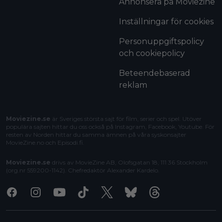
Annonsera på Moviezine
Inställningar för cookies
Personuppgiftspolicy
och cookiepolicy
Beteendebaserad
reklam
Moviezine.se
är Sveriges största sajt för film, serier och spel. Utöver
populära sajten hittar du oss också på Instagram, Facebook, Youtube. För
resten av Norden hittar du samma ämnen på våra syskonsajter
MovieZine.no
och
Episodi.fi
.
Moviezine.se
drivs av MovieZine AB, Olofsgatan 18, 111 36 Stockholm
(org.nr 559200-1142). Chefredaktör
Alexander Kardelo
.
Facebook
Instagram
Youtube
Tiktok
X
Bluesky
Threads