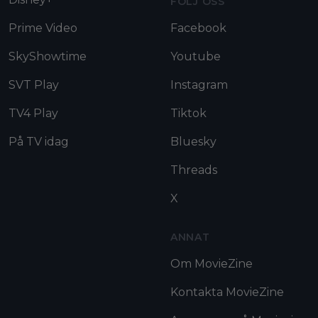
FÖLJ OSS
Prime Video
Facebook
SkyShowtime
Youtube
SVT Play
Instagram
TV4 Play
Tiktok
På TV idag
Bluesky
Threads
X
ANNAT
Om MovieZine
Kontakta MovieZine