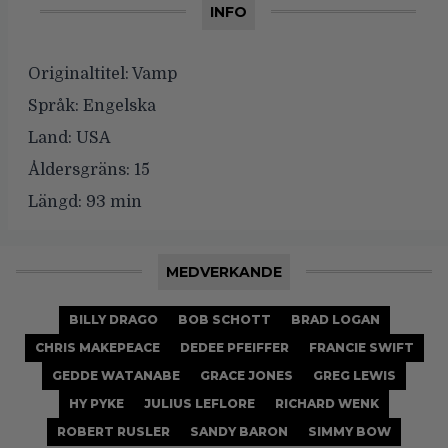
INFO
Originaltitel:
Vamp
Språk:
Engelska
Land:
USA
Åldersgräns:
15
Längd:
93 min
MEDVERKANDE
BILLY DRAGO
BOB SCHOTT
BRAD LOGAN
CHRIS MAKEPEACE
DEDEE PFEIFFER
FRANCIE SWIFT
GEDDE WATANABE
GRACE JONES
GREG LEWIS
HY PYKE
JULIUS LEFLORE
RICHARD WENK
ROBERT RUSLER
SANDY BARON
SIMMY BOW