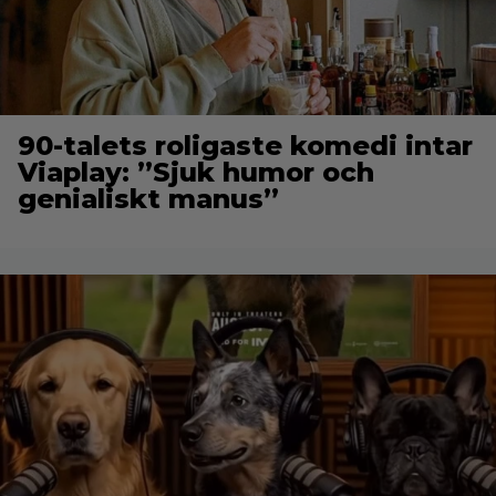
90-talets roligaste komedi intar
Viaplay: ”Sjuk humor och
genialiskt manus”