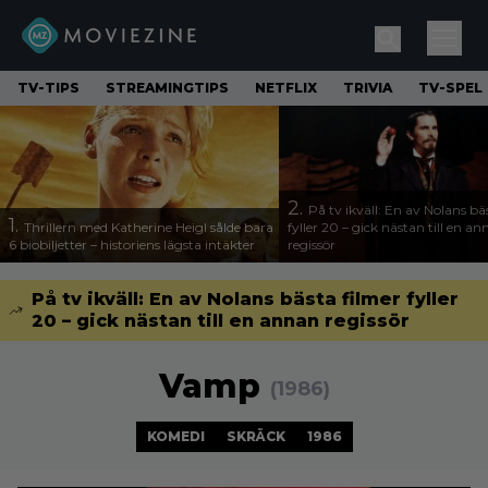
TV-TIPS
STREAMINGTIPS
NETFLIX
TRIVIA
TV-SPEL
2.
På tv ikväll: En av Nolans bä
1.
Thrillern med Katherine Heigl sålde bara
fyller 20 – gick nästan till en a
6 biobiljetter – historiens lägsta intäkter
regissör
På tv ikväll: En av Nolans bästa filmer fyller
20 – gick nästan till en annan regissör
Vamp
(1986)
KOMEDI
SKRÄCK
1986