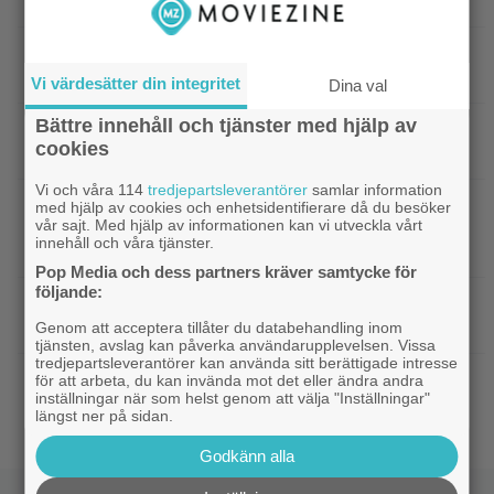
Viaplay: ”Sjuk humor och genialiskt manus”
|
Nu på HBO Max: Tom Hardy gör sin
HBO Max
bästa roll i ”fullkomligt lysande” drama från 2013
Vi värdesätter din integritet
Dina val
Bättre innehåll och tjänster med hjälp av
|
Kvällens tv-tips: Du kan inte ana
Streamingtips
cookies
vem som är mördaren i ”Beck” nummer 20
Vi och våra 114
tredjepartsleverantörer
samlar information
|
På tv ikväll: En av Nolans
Christopher Nolan
med hjälp av cookies och enhetsidentifierare då du besöker
vår sajt. Med hjälp av informationen kan vi utveckla vårt
bästa filmer fyller 20 – gick nästan till en annan
innehåll och våra tjänster.
regissör
Pop Media och dess partners kräver samtycke för
följande:
|
På tv ikväll: Edward Norton gjorde sin
TV-spel
hyllade filmdebut i denna skarpa thriller
Genom att acceptera tillåter du databehandling inom
tjänsten, avslag kan påverka användarupplevelsen. Vissa
tredjepartsleverantörer kan använda sitt berättigade intresse
|
Sista säsongen av ”The Witcher”
Fantasy
för att arbeta, du kan invända mot det eller ändra andra
inställningar när som helst genom att välja "Inställningar"
försenas – släpps 2027
längst ner på sidan.
Godkänn alla